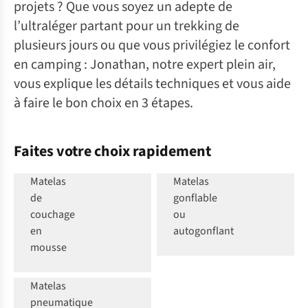
projets ? Que vous soyez un adepte de
l’ultraléger partant pour un trekking de
plusieurs jours ou que vous privilégiez le confort
en camping : Jonathan, notre expert plein air,
vous explique les détails techniques et vous aide
à faire le bon choix en 3 étapes.
rekking &
Trekking &
Faites votre choix rapidement
kepacking
bikepacking
(léger)
(confort)
Matelas
Matelas
de
gonflable
couchage
ou
amping,
en
autogonflant
festival
mousse
u soirée
pyjama
Matelas
pneumatique