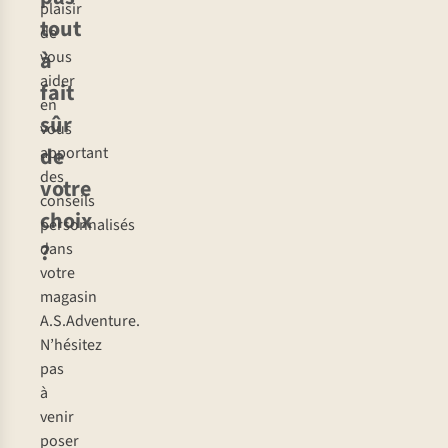
plaisir
de
cm,
tout
de
10
sera
à
vous
cm
idéal.
aider
d’épaisseur),
fait
Cela
en
suivis
représente
sûr
vous
par
un
de
apportant
les
gain
des
matelas
votre
de
conseils
autogonflants.
poids
choix
personnalisés
et
?
dans
d’encombrement
votre
considérable
magasin
dans
A.S.Adventure.
votre
N’hésitez
sac
pas
à
à
dos.
venir
poser