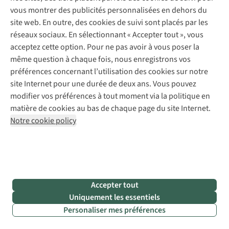
vous montrer des publicités personnalisées en dehors du
site web. En outre, des cookies de suivi sont placés par les
réseaux sociaux. En sélectionnant « Accepter tout », vous
acceptez cette option. Pour ne pas avoir à vous poser la
Comment choisir le meilleur sac de couchage ?
À l’es
même question à chaque fois, nous enregistrons vos
Smala
préférences concernant l’utilisation des cookies sur notre
Nous n’avons plus besoin de vous dire qu’une bonne
Notre t
site Internet pour une durée de deux ans. Vous pouvez
nuit de sommeil est essentielle pour repartir en
matela
modifier vos préférences à tout moment via la politique en
forme le lendemain. Vous troquez votre chambre
d’Ayacu
matière de cookies au bas de chaque page du site Internet.
contre une tente ? Dans ce cas, mieux vaut choisir le
confort
Lire la suite
Lire la 
sac de couchage adapté à votre aventure. Que vous
Notre cookie policy
partiez en montagne ou que vous dormiez sur le
camping d’un festival, Jonathan, notre expert plein
air, vous aide à faire le bon choix.
Découvrez-en plus
Accepter tout
Uniquement les essentiels
Personaliser mes préférences