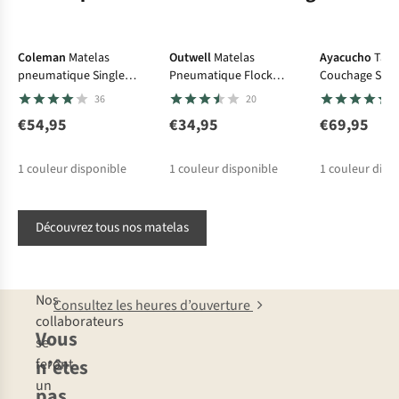
toucher
taille
épaules
le
:
et
sol
vous
vos
Coleman
Matelas
Outwell
Matelas
Ayacucho
Tapi
dur
êtes
hanches
pneumatique Single
Pneumatique Flock
Couchage Skan
et
de
Comfort Maxi
Classic W/Pillow&Pump
resteront
36
20
froid.
petite
toujours
€54,95
€34,95
€69,95
Les
taille
sur
matelas
?
le
1
couleur disponible
1
couleur disponible
1
couleur disp
pneumatiques
Dans
matelas,
classiques
ce
ce
sont
cas,
qui
Découvrez tous nos matelas
les
un
évitera
plus
matelas
toute
épais
plus
perte
Nos
dans
Consultez les heures d’ouverture
court,
de
collaborateurs
cette
de
chaleur.
Vous
se
catégorie
168
n’êtes
feront
(jusqu’à
à
un
plus
pas
170