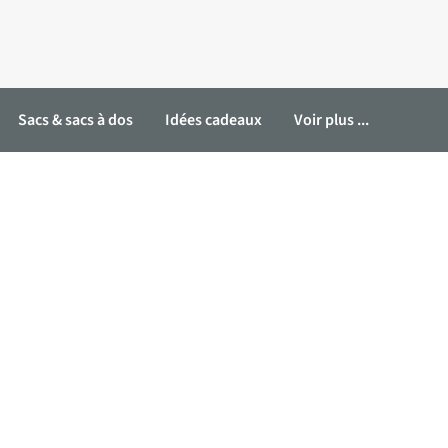
Sacs & sacs à dos
Idées cadeaux
Voir plus ...