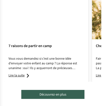
7 raisons de partir en camp
Check-
Vous vous demandez si c'est une bonne idée
Faire 
d'envoyer votre enfant au camp ? La réponse est
passer 
unanime : oui ! Ils y acquerront de précieuses
La plus
compétences qu'aucune école ne peut enseigner. Ils
Grâce à
Lire la suite
Lire la 
seront ainsi mieux armés pour affronter l'avenir !
pour sa
Découvrez-en plus