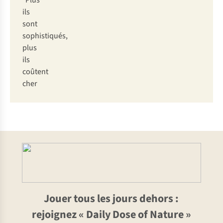
P
lus
i
ls
s
ont
soph
istiqués,
p
lus
i
ls
co
ûtent
c
her
Jouer tous les jours dehors :
rejoignez « Daily Dose of Nature »