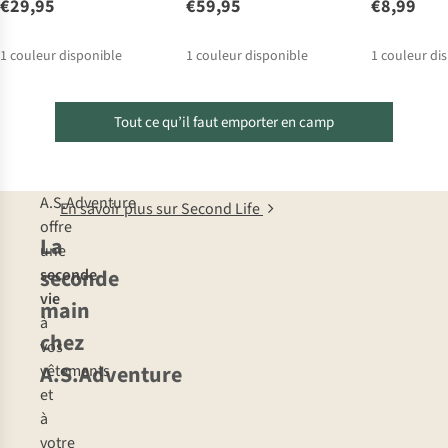
€29,95
€59,95
€8,99
1
couleur disponible
1
couleur disponible
1
couleur di
Tout ce qu’il faut emporter en camp
A.S.Adventure
En savoir plus sur Second Life
offre
La
une
seconde
seconde
vie
main
à
chez
vos
A.S.Adventure
vêtements
et
à
votre