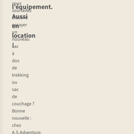
vous
l’équipement.
souhaitez
Aussi
d’abord
en
essayer
un
location
nouveau
!
sac
à
dos
de
trekking
ou
sac
de
couchage ?
Bonne
nouvelle :
chez
A.S.Adventure,