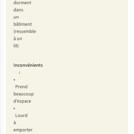
do
rment
d
ans
un
bâ
timent
(re
ssemble
à un
l
it)
Inco
nvénients
:
•
P
rend
be
aucoup
d’
espace
•
L
ourd
à
em
porter