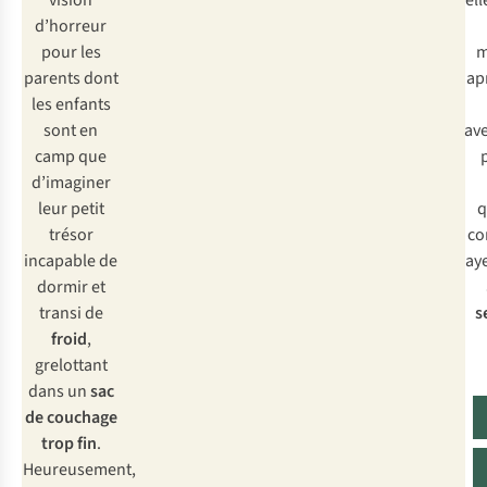
vision
ell
d’horreur
pour les
m
parents dont
ap
les enfants
sont en
av
camp que
p
d’imaginer
leur petit
q
trésor
co
incapable de
ay
dormir et
transi de
s
froid
,
grelottant
dans un
sac
de
couchage
trop fin
.
Heureusement,