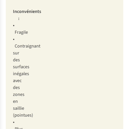
Inco
nvénients
:
•
Fr
agile
•
Cont
raignant
s
ur
d
es
su
rfaces
in
égales
a
vec
d
es
z
ones
en
sa
illie
(po
intues)
•