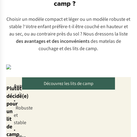
camp ?
Choisir un modèle compact et léger ou un modèle robuste et
stable ? Votre enfant préfère-t-il être couché en hauteur et
au sec, ou au contraire près du sol ? Nous dressons la liste
des avantages et des inconvénients
des matelas de
couchage et des lits de camp.
Découvrez les lits de camp
Découvrez les lits de camp
Ava
ntages
Plutôt
:
décidé(e)
•
pour
Ro
buste
un
et
lit
st
able
de
•
camp