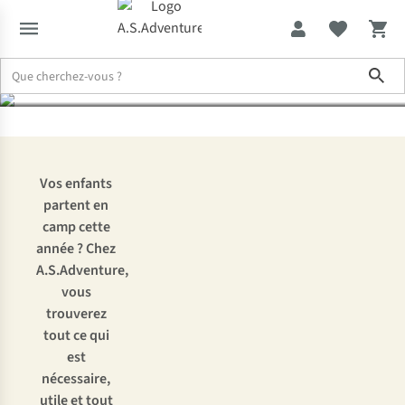
emporter en camp ?
Sho
Expertise & Conseils
En camp
Vos enfants
partent en
camp cette
année ? Chez
A.S.Adventure,
vous
trouverez
tout ce qui
est
nécessaire,
utile et tout