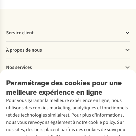
Service client
Questions fréquentes
À propos de nous
Commander
Payer
Travailler chez A.S.Adventure
Nos services
Livraison
Explore More
Retourner
Entreprise responsable
Location / Location sports d’hiver
Paramétrage des cookies pour une
Rétractation d'une commande
Découvrez
À propos d’Ayacucho
Seconde-main
meilleure expérience en ligne
Entretien & réparations
Nos magasins
Entretien de ski
A.S.Magazine
Garantie
Pour vous garantir la meilleure expérience en ligne, nous
À propos d’A.S.Adventure
Service de lavage
Explore Camp
Contactez-nous
utilisons des cookies marketing, analytiques et fonctionnels
Déclaration d'accessibilité
Entretien de chaussures
Gear Check
(et des technologies similaires). Pour plus d'informations,
Réparation de chaussures
Expertise & conseils
nous vous renvoyons également à notre cookie policy. Sur
Abonnez-vous à la newsletter
Réparation de vêtements
nos sites, des tiers placent parfois des cookies de suivi pour
Retouches