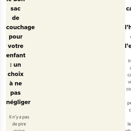
sac
c
de
couchage
l’
pour
votre
l’
enfant
I
: un
choix
c
à ne
v
co
pas
négliger
p
c
Il n’y a pas
de pire
le