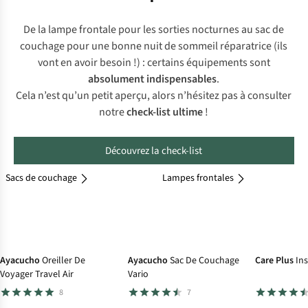
De la lampe frontale pour les sorties nocturnes au sac de
couchage pour une bonne nuit de sommeil réparatrice (ils
vont en avoir besoin !) : certains équipements sont
absolument indispensables
.
Cela n’est qu’un petit aperçu, alors n’hésitez pas à consulter
notre
check-list ultime
!
Découvrez la check-list
Assiettes
Sacs de couchage
Couverts
Lampes frontales
Ayacucho
Oreiller De
Ayacucho
Sac De Couchage
Care Plus
In
Voyager Travel Air
Vario
8
7