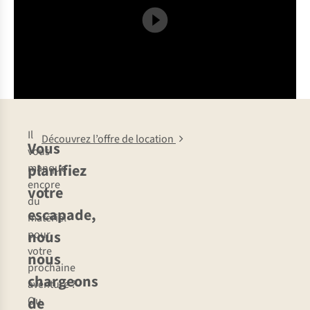
Il
Découvrez l’offre de location
Vous
vous
planifiez
manque
encore
votre
du
escapade,
matériel
nous
pour
votre
nous
prochaine
chargeons
aventure ?
de
Ou