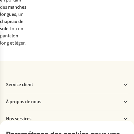
en portant
des
manches
longues
, un
chapeau de
soleil
ou un
pantalon
long et léger.
Service client
Questions fréquentes
À propos de nous
Commander
Payer
Travailler chez A.S.Adventure
Nos services
Livraison
Explore More
Retourner
Entreprise responsable
Location / Location sports d’hiver
Paramétrage des cookies pour une