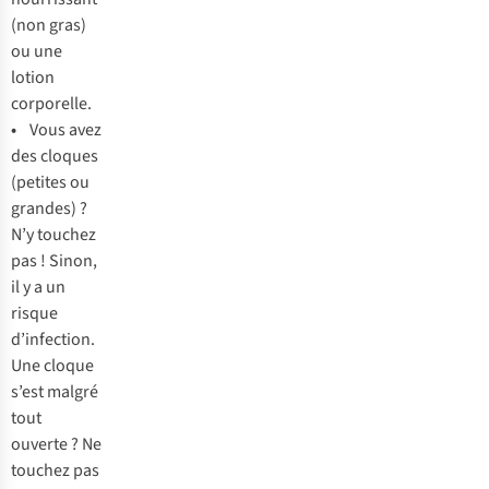
(
non
g
ras)
ou
u
ne
lo
tion
cor
porelle.
•
V
ous
a
vez
d
es
cl
oques
(p
etites
ou
gr
andes)
?
N
’y
to
uchez
p
as
!
Si
non,
il y a un
ri
sque
d’in
fection.
U
ne
cl
oque
s
’est
ma
lgré
t
out
ou
verte
? Ne
to
uchez
p
as