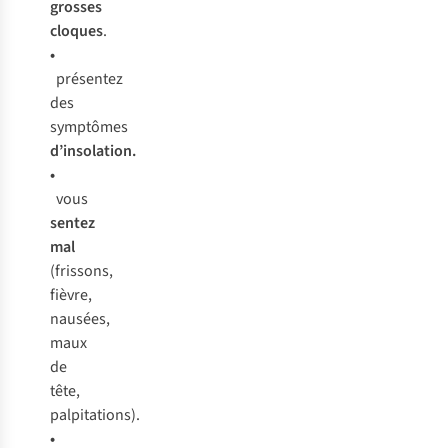
gr
osses
cl
oques
.
•
pré
sentez
d
es
sym
ptômes
d’in
solation.
•
v
ous
se
ntez
m
al
(fr
issons,
fi
èvre,
na
usées,
m
aux
de
t
ête,
palp
itations).
•