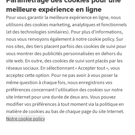
Rétractation d'une commande
Découvrez
À propos d’Ayacucho
Seconde-main
meilleure expérience en ligne
Entretien & réparations
Nos magasins
Entretien de ski
A.S.Magazine
Garantie
Pour vous garantir la meilleure expérience en ligne, nous
À propos d’A.S.Adventure
Service de lavage
Explore Camp
Contactez-nous
utilisons des cookies marketing, analytiques et fonctionnels
Déclaration d'accessibilité
Entretien de chaussures
Gear Check
(et des technologies similaires). Pour plus d'informations,
Réparation de chaussures
Expertise & conseils
nous vous renvoyons également à notre cookie policy. Sur
Abonnez-vous à la newsletter
Réparation de vêtements
nos sites, des tiers placent parfois des cookies de suivi pour
Retouches
vous montrer des publicités personnalisées en dehors du
Pour les entreprises
Suivez-nous
site web. En outre, des cookies de suivi sont placés par les
réseaux sociaux. En sélectionnant « Accepter tout », vous
acceptez cette option. Pour ne pas avoir à vous poser la
même question à chaque fois, nous enregistrons vos
préférences concernant l’utilisation des cookies sur notre
site Internet pour une durée de deux ans. Vous pouvez
Mentions légales
Politique de confidentialité
modifier vos préférences à tout moment via la politique en
Conditions générales
Cookie Policy
matière de cookies au bas de chaque page du site Internet.
Notre cookie policy
AS Adventure Luxemburg SA,
Boulevard F.W. Raiffeisen 25,
L-2411 Luxembourg