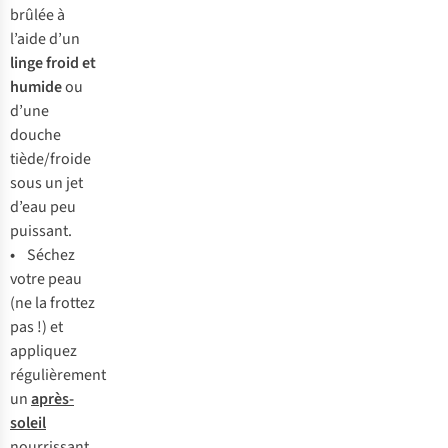
br
ûlée
à
l’
aide
d
’un
l
inge
f
roid
et
hu
mide
ou
d
’une
do
uche
tièd
e/froide
s
ous
un
j
et
d
’eau
p
eu
pui
ssant.
•
Sé
chez
v
otre
p
eau
(
ne
la
fr
ottez
p
as
!) et
app
liquez
régu
lièrement
un
aprè
s-
soleil
nou
rrissant