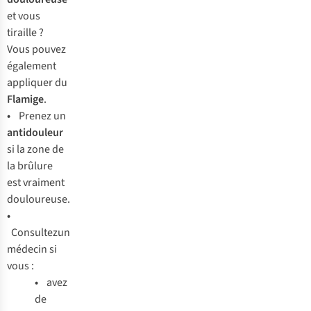
et
v
ous
ti
raille
?
V
ous
po
uvez
éga
lement
app
liquer
du
Fl
amige
.
•
Pr
enez
un
ant
idouleur
si la
z
one
de
la
br
ûlure
e
st
vr
aiment
doul
oureuse.
•
Con
sultez
un
mé
decin
si
v
ous
:
•
a
vez
de