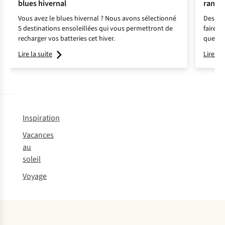
blues hivernal
rando
Vous avez le blues hivernal ? Nous avons sélectionné
Des ch
5 destinations ensoleillées qui vous permettront de
faire t
recharger vos batteries cet hiver.
quel m
opter p
Lire la suite
Lire la 
en chau
choix.
Inspiration
Vacances
au
soleil
Voyage