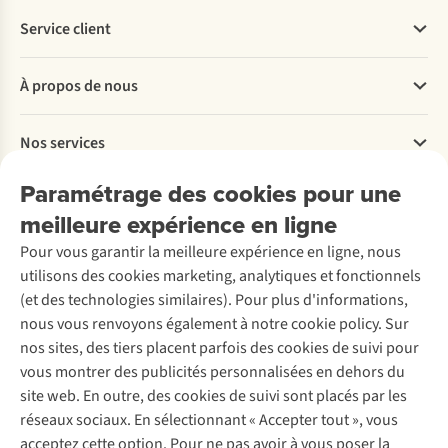
Service client
Questions fréquentes
À propos de nous
Commander
Payer
Travailler chez A.S.Adventure
Nos services
Livraison
Explore More
Retourner
Entreprise responsable
Location / Location sports d’hiver
Paramétrage des cookies pour une
Rétractation d'une commande
Découvrez
À propos d’Ayacucho
Seconde-main
meilleure expérience en ligne
Entretien & réparations
Nos magasins
Entretien de ski
A.S.Magazine
Garantie
Pour vous garantir la meilleure expérience en ligne, nous
À propos d’A.S.Adventure
Service de lavage
Explore Camp
Contactez-nous
utilisons des cookies marketing, analytiques et fonctionnels
Déclaration d'accessibilité
Entretien de chaussures
Gear Check
(et des technologies similaires). Pour plus d'informations,
Réparation de chaussures
Expertise & conseils
nous vous renvoyons également à notre cookie policy. Sur
Abonnez-vous à la newsletter
Réparation de vêtements
nos sites, des tiers placent parfois des cookies de suivi pour
Retouches
vous montrer des publicités personnalisées en dehors du
Pour les entreprises
Suivez-nous
site web. En outre, des cookies de suivi sont placés par les
réseaux sociaux. En sélectionnant « Accepter tout », vous
acceptez cette option. Pour ne pas avoir à vous poser la