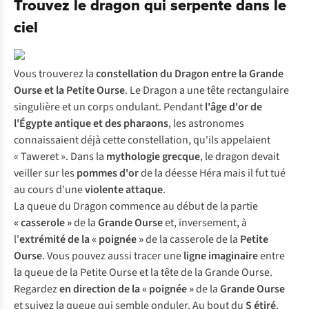
Trouvez le dragon qui serpente dans le
ciel
Vous trouverez la
constellation du Dragon entre la Grande
Ourse et la Petite Ourse
. Le Dragon a une tête rectangulaire
singulière et un corps ondulant. Pendant
l'âge d'or de
l'Égypte antique et des pharaons
, les astronomes
connaissaient déjà cette constellation, qu'ils appelaient
« Taweret ». Dans la
mythologie grecque
, le dragon devait
veiller sur les
pommes d'or
de la déesse Héra mais il fut tué
au cours d'une
violente attaque
.
La queue du Dragon commence au début de la partie
« casserole »
de la
Grande Ourse
et, inversement, à
l'
extrémité de la « poignée »
de la casserole de la
Petite
Ourse
. Vous pouvez aussi tracer une
ligne imaginaire
entre
la queue de la Petite Ourse et la tête de la Grande Ourse.
Regardez
en direction de la « poignée »
de la
Grande Ourse
et suivez la queue qui semble onduler. Au bout du
S étiré
,