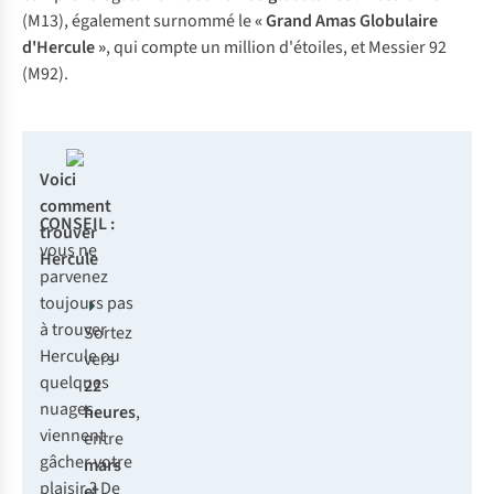
(M13), également surnommé le
«
Grand Amas Globulaire
d'Hercule
»
, qui compte un million d'étoiles, et Messier 92
(M92).
Voici
comment
CONSEIL :
trouver
vous ne
Hercule
parvenez
toujours pas
à trouver
Sortez
Hercule ou
vers
quelques
22
nuages
heures
,
viennent
entre
gâcher votre
mars
plaisir ? De
et