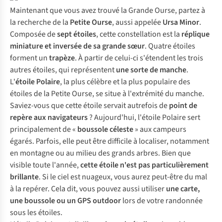
Maintenant que vous avez trouvé la Grande Ourse, partez à
la recherche de la
Petite Ourse
, aussi appelée
Ursa Minor
.
Composée de
sept étoiles
, cette constellation est la
réplique
miniature et inversée de sa grande sœur
. Quatre étoiles
forment un
trapèze
. À partir de celui-ci s'étendent les trois
autres étoiles, qui représentent
une sorte de manche
.
L'
étoile Polaire
, la plus célèbre et la plus populaire des
étoiles de la Petite Ourse, se situe à l'extrémité du manche.
Saviez-vous que cette étoile servait autrefois de
point de
repère aux navigateurs
? Aujourd'hui, l'étoile Polaire sert
principalement de «
boussole céleste
» aux campeurs
égarés. Parfois, elle peut être difficile à localiser, notamment
en montagne ou au milieu des grands arbres. Bien que
visible toute l'année,
cette étoile n'est pas particulièrement
brillante
. Si le ciel est nuageux, vous aurez peut-être du mal
à la repérer. Cela dit, vous pouvez aussi utiliser
une carte,
une boussole ou un GPS outdoor
lors de votre randonnée
sous les étoiles.