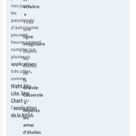
nos jours,
octobre
les
passionnés
Tirez
d'astronomie
une
peuvent
ligne
heureusement
imaginaire
compter sur
depuis
plusieurs
les
applications
étoiles
très utiles,
de
comme
la
Night Sky
Grande
Lite
,
Star
Casserole
Chart
ou
l'
application
Repérez
de la NASA
.
les
amas
d'étoiles