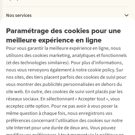
Commander
Payer
Travailler chez A.S.Adventure
Nos services
Livraison
Explore More
Retourner
Entreprise responsable
Location / Location sports d’hiver
Paramétrage des cookies pour une
Rétractation d'une commande
Découvrez
À propos d’Ayacucho
Seconde-main
meilleure expérience en ligne
Entretien & réparations
Nos magasins
Entretien de ski
A.S.Magazine
Garantie
Pour vous garantir la meilleure expérience en ligne, nous
À propos d’A.S.Adventure
Service de lavage
Explore Camp
Contactez-nous
utilisons des cookies marketing, analytiques et fonctionnels
Déclaration d'accessibilité
Entretien de chaussures
Gear Check
(et des technologies similaires). Pour plus d'informations,
Réparation de chaussures
Expertise & conseils
nous vous renvoyons également à notre cookie policy. Sur
Abonnez-vous à la newsletter
Réparation de vêtements
nos sites, des tiers placent parfois des cookies de suivi pour
Retouches
vous montrer des publicités personnalisées en dehors du
Pour les entreprises
Suivez-nous
site web. En outre, des cookies de suivi sont placés par les
réseaux sociaux. En sélectionnant « Accepter tout », vous
acceptez cette option. Pour ne pas avoir à vous poser la
même question à chaque fois, nous enregistrons vos
préférences concernant l’utilisation des cookies sur notre
site Internet pour une durée de deux ans. Vous pouvez
Mentions légales
Politique de confidentialité