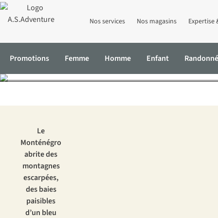
Nos services
Nos magasins
Expertise 
Le Monté
Promotions
Femme
Homme
Enfant
Randonn
Accueil
Expertise & Conseils
Le Monténégro : la perle cachée d
Le
Monténégro
abrite des
montagnes
escarpées,
des baies
paisibles
d’un bleu