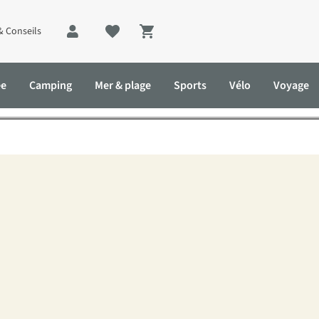
& Conseils
Shopping cart
négro : la perle cachée de
ée
Camping
Mer & plage
Sports
Vélo
Voyage
es Balkans