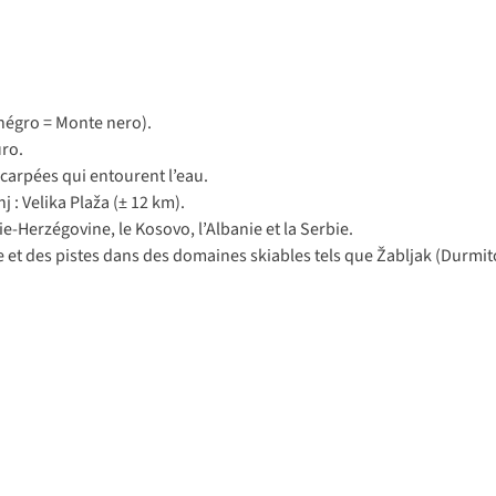
négro = Monte nero).
uro.
carpées qui entourent l’eau.
 : Velika Plaža (± 12 km).
e-Herzégovine, le Kosovo, l’Albanie et la Serbie.
e et des pistes dans des domaines skiables tels que Žabljak (Durmit