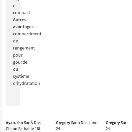
et
co
mpact
Au
tres
ava
ntages
:
comp
artiment
de
ran
gement
p
our
go
urde
ou
sy
stème
d’hy
dratation
-10%
Ayacucho
Sac À Dos
Gregory
Sac à Dos Juno
Gregory
Sac à 
Clifton Packable 16L
24
24