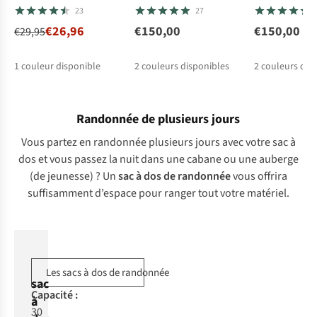
23
27
€26,96
€150,00
€150,00
€29,95
1
couleur disponible
2
couleurs disponibles
2
couleurs dis
Randonnée de plusieurs jours
Vous partez en randonnée plusieurs jours avec votre sac à
dos et vous passez la nuit dans une cabane ou une auberge
(de jeunesse) ? Un
sac à dos de randonnée
vous offrira
suffisamment d’espace pour ranger tout votre matériel.
Les sacs à dos de randonnée
sac
Ca
pacité
:
à
30