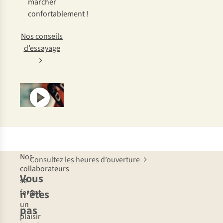
marcher
confortablement !
Nos conseils
d’essayage
Nos
Consultez les heures d’ouverture
collaborateurs
Vous
se
n’êtes
feront
un
pas
plaisir