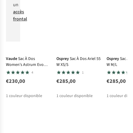
un
accès
frontal
Vaude
Sac À Dos
Osprey
Sac À Dos Ariel 55
Osprey
Sac À D
Women's Astrum Evo
W XS/S
W M/L
55+10
4
1
€230,00
€285,00
€285,00
1
couleur disponible
1
couleur disponible
1
couleur disp