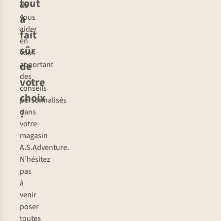
tout
de
à
vous
aider
fait
en
sûr
vous
de
apportant
des
votre
conseils
choix
personnalisés
?
dans
votre
magasin
A.S.Adventure.
N’hésitez
pas
à
venir
poser
toutes