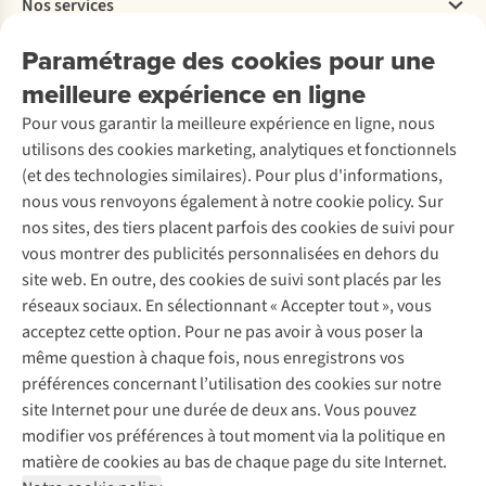
Nos services
Livraison
Explore More
Retourner
Entreprise responsable
Location / Location sports d’hiver
Paramétrage des cookies pour une
Rétractation d'une commande
Découvrez
À propos d’Ayacucho
Seconde-main
meilleure expérience en ligne
Entretien & réparations
Nos magasins
Entretien de ski
A.S.Magazine
Garantie
Pour vous garantir la meilleure expérience en ligne, nous
À propos d’A.S.Adventure
Service de lavage
Explore Camp
Contactez-nous
utilisons des cookies marketing, analytiques et fonctionnels
Déclaration d'accessibilité
Entretien de chaussures
Gear Check
(et des technologies similaires). Pour plus d'informations,
Réparation de chaussures
Expertise & conseils
nous vous renvoyons également à notre cookie policy. Sur
Abonnez-vous à la newsletter
Réparation de vêtements
nos sites, des tiers placent parfois des cookies de suivi pour
Retouches
vous montrer des publicités personnalisées en dehors du
Pour les entreprises
Suivez-nous
site web. En outre, des cookies de suivi sont placés par les
réseaux sociaux. En sélectionnant « Accepter tout », vous
acceptez cette option. Pour ne pas avoir à vous poser la
même question à chaque fois, nous enregistrons vos
préférences concernant l’utilisation des cookies sur notre
site Internet pour une durée de deux ans. Vous pouvez
Mentions légales
Politique de confidentialité
modifier vos préférences à tout moment via la politique en
Conditions générales
Cookie Policy
matière de cookies au bas de chaque page du site Internet.