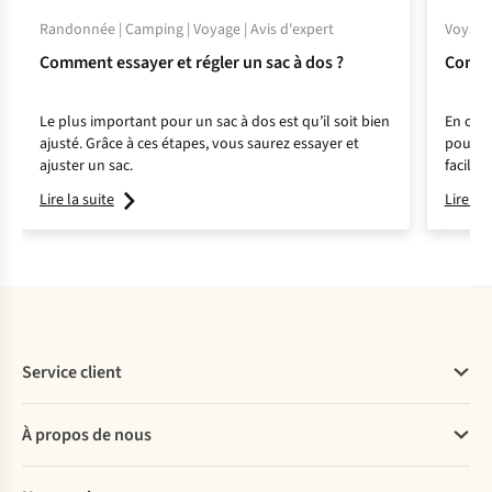
Randonnée | Camping | Voyage | Avis d'expert
Voyage 
Comment essayer et régler un sac à dos ?
Commen
Le plus important pour un sac à dos est qu’il soit bien
En orga
ajusté. Grâce à ces étapes, vous saurez essayer et
pouvez 
ajuster un sac.
facilem
l’art d
Lire la suite
Lire la 
Service client
Questions fréquentes
À propos de nous
Commander
Payer
Travailler chez A.S.Adventure