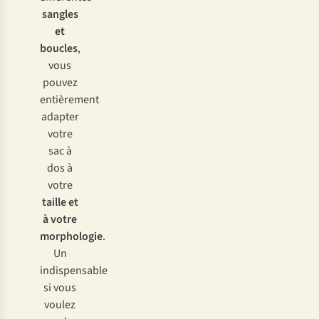
d
eux
sangles
chi
ffres,
et
p
ar
boucles
,
ex
emple
vous
55:15
pouvez
•
entièrement
U
tile
adapter
p
our
votre
tra
nsporter
sac à
du
dos à
ma
tériel
votre
ou
taille et
d
es
à votre
af
faires
morphologie
.
suppl
émentaires
Un
indispensable
si vous
voulez