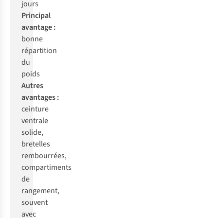
j
ours
Pri
ncipal
av
antage
:
b
onne
rép
artition
du
p
oids
Au
tres
ava
ntages
:
ce
inture
ve
ntrale
so
lide,
bre
telles
remb
ourrées,
comp
artiments
de
ran
gement,
so
uvent
a
vec