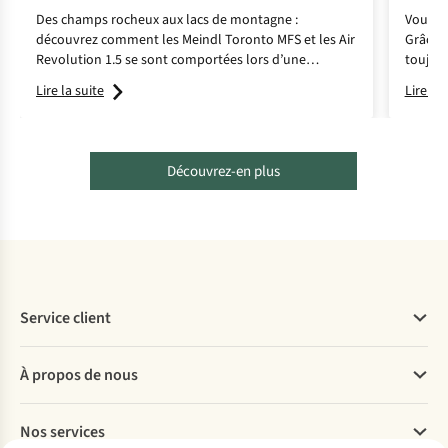
Des champs rocheux aux lacs de montagne :
Vous ai
découvrez comment les Meindl Toronto MFS et les Air
Grâce a
Revolution 1.5 se sont comportées lors d’une
toujour
randonnée en refuge dans les Alpes.
randonn
Lire la suite
Lire la 
enfants
Découvrez-en plus
Service client
Questions fréquentes
À propos de nous
Commander
Payer
Travailler chez A.S.Adventure
Nos services
Livraison
Explore More