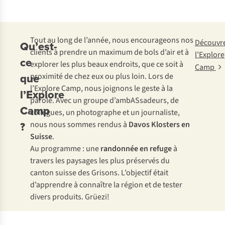
Tout au long de l’année, nous encourageons nos
Découvr
Qu’est-
clients à prendre un maximum de bols d’air et à
l’Explore
ce
explorer les plus beaux endroits, que ce soit à
Camp
que
proximité de chez eux ou plus loin. Lors de
l’Explore Camp, nous joignons le geste à la
l’Explore
parole. Avec un groupe d’ambASsadeurs, de
Camp
collègues, un photographe et un journaliste,
?
nous nous sommes rendus à
Davos Klosters en
Suisse
.
Au programme : une
randonnée en refuge
à
travers les paysages les plus préservés du
canton suisse des Grisons. L’objectif était
d’apprendre à connaître la région et de tester
divers produits.
Grüezi!