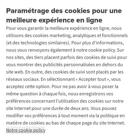
Retourner
Entreprise responsable
Location / Location sports d’hiver
Paramétrage des cookies pour une
Rétractation d'une commande
Découvrez
À propos d’Ayacucho
Seconde-main
meilleure expérience en ligne
Entretien & réparations
Nos magasins
Entretien de ski
A.S.Magazine
Garantie
Pour vous garantir la meilleure expérience en ligne, nous
À propos d’A.S.Adventure
Service de lavage
Explore Camp
Contactez-nous
utilisons des cookies marketing, analytiques et fonctionnels
Déclaration d'accessibilité
Entretien de chaussures
Gear Check
(et des technologies similaires). Pour plus d'informations,
Réparation de chaussures
Expertise & conseils
nous vous renvoyons également à notre cookie policy. Sur
Abonnez-vous à la newsletter
Réparation de vêtements
nos sites, des tiers placent parfois des cookies de suivi pour
Retouches
vous montrer des publicités personnalisées en dehors du
Pour les entreprises
Suivez-nous
site web. En outre, des cookies de suivi sont placés par les
réseaux sociaux. En sélectionnant « Accepter tout », vous
acceptez cette option. Pour ne pas avoir à vous poser la
même question à chaque fois, nous enregistrons vos
préférences concernant l’utilisation des cookies sur notre
site Internet pour une durée de deux ans. Vous pouvez
Mentions légales
Politique de confidentialité
modifier vos préférences à tout moment via la politique en
Conditions générales
Cookie Policy
matière de cookies au bas de chaque page du site Internet.
Notre cookie policy
AS Adventure Luxemburg SA,
Boulevard F.W. Raiffeisen 25,