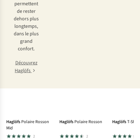
permettent
de rester
dehors plus
longtemps,
dans le plus
grand
confort.
Découvrez
Haglöfs
Haglöfs
Polaire Rosson
Haglöfs
Polaire Rosson
Haglöfs
T-Shirt
Mid
2
2