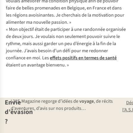
voulais améliorer ma condition physique afin de pouvoir
faire de belles promenades en Belgique, en France et dans
les régions avoisinantes. Je cherchais de la motivation pour
alimenter ma nouvelle passion. »
« Mon objectif était de participer à une randonnée organisée
de deux jours. Je voulais non seulement pouvoir suivre le
rythme, mais aussi garder un peu d’énergie à la fin de la
journée. J’avais besoin d’un défi pour me redonner
confiance en moi. Les
effets positifs en termes de santé
étaient un avantage bienvenu. »
Envie
L’A.S.Magazine regorge d’idées de
voyage
, de récits
Dé
d’aventures, d’avis sur nos produits…
l’A.S
d’évasion
?