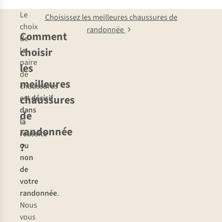
Le
Choisissez les meilleures chaussures de
choix
randonnée
Comment
de
choisir
la
paire
les
de
meilleures
chaussures
chaussures
est
décisif
dans
de
la
randonnée
réussite
?
ou
non
de
votre
randonnée
.
Nous
vous