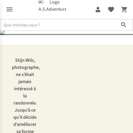
Stijn
Sho
Expertise & Conseils
D’athlète du canapé à randonneur de montagne
Stijn Wils,
photographe,
ne s’était
jamais
intéressé à
la
randonnée.
Jusqu’à ce
qu’il décide
d’améliorer
sa forme