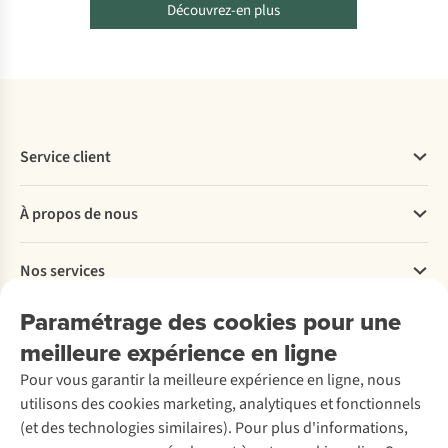
Découvrez-en plus
Service client
Questions fréquentes
À propos de nous
Commander
Payer
Travailler chez A.S.Adventure
Nos services
Livraison
Explore More
Retourner
Entreprise responsable
Location / Location sports d’hiver
Paramétrage des cookies pour une
Rétractation d'une commande
Découvrez
À propos d’Ayacucho
Seconde-main
meilleure expérience en ligne
Entretien & réparations
Nos magasins
Entretien de ski
A.S.Magazine
Garantie
Pour vous garantir la meilleure expérience en ligne, nous
À propos d’A.S.Adventure
Service de lavage
Explore Camp
Contactez-nous
utilisons des cookies marketing, analytiques et fonctionnels
Déclaration d'accessibilité
Entretien de chaussures
Gear Check
(et des technologies similaires). Pour plus d'informations,
Réparation de chaussures
Expertise & conseils