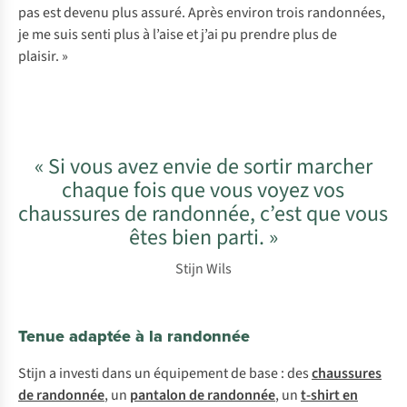
pas est devenu plus assuré. Après environ trois randonnées,
je me suis senti plus à l’aise et j’ai pu prendre plus de
plaisir. »
« Si vous avez envie de sortir marcher
chaque fois que vous voyez vos
chaussures de randonnée, c’est que vous
êtes bien parti. »
Stijn Wils
Tenue adaptée à la randonnée
S
tijn
a
in
vesti
d
ans
un
équ
ipement
de
b
ase
: des
cha
ussures
de
ran
donnée
, un
pa
ntalon
de
ran
donnée
, un
t-
shirt
en