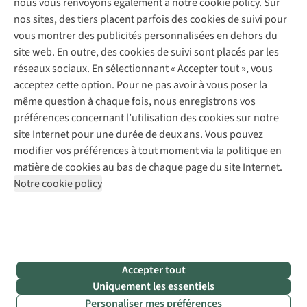
nous vous renvoyons également à notre cookie policy. Sur
Abonnez-vous à la newsletter
Réparation de vêtements
nos sites, des tiers placent parfois des cookies de suivi pour
Retouches
vous montrer des publicités personnalisées en dehors du
Pour les entreprises
Suivez-nous
site web. En outre, des cookies de suivi sont placés par les
réseaux sociaux. En sélectionnant « Accepter tout », vous
acceptez cette option. Pour ne pas avoir à vous poser la
même question à chaque fois, nous enregistrons vos
préférences concernant l’utilisation des cookies sur notre
site Internet pour une durée de deux ans. Vous pouvez
Mentions légales
Politique de confidentialité
modifier vos préférences à tout moment via la politique en
Conditions générales
Cookie Policy
matière de cookies au bas de chaque page du site Internet.
Notre cookie policy
AS Adventure Luxemburg SA,
Boulevard F.W. Raiffeisen 25,
L-2411 Luxembourg
team@asadventure.com
+32 (0)3 828 30 15
TVA LU 145.75.057
Accepter tout
Uniquement les essentiels
Personaliser mes préférences