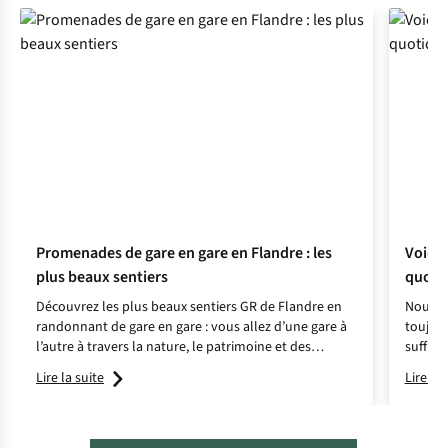
Promenades de gare en gare en Flandre : les
Voici 
plus beaux sentiers
quoti
Découvrez les plus beaux sentiers GR de Flandre en
Nous bo
randonnant de gare en gare : vous allez d’une gare à
toujour
l’autre à travers la nature, le patrimoine et des
suffisa
paysages surprenants.
vous pe
Lire la suite
Lire la 
bouffée