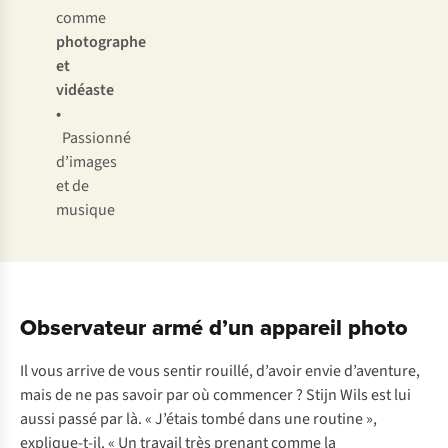
comme
photographe
et
vidéaste
•
Passionné
d’images
et de
musique
Observateur armé d’un appareil photo
Il vous arrive de vous sentir rouillé, d’avoir envie d’aventure,
mais de ne pas savoir par où commencer ? Stijn Wils est lui
aussi passé par là. « J’étais tombé dans une routine »,
explique-t-il. « Un travail très prenant comme la