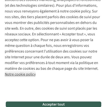
Déclaration d'accessibilité
Entretien de chaussures
Gear Check
(et des technologies similaires). Pour plus d'informations,
Réparation de chaussures
Expertise & conseils
nous vous renvoyons également à notre cookie policy. Sur
Abonnez-vous à la newsletter
Réparation de vêtements
nos sites, des tiers placent parfois des cookies de suivi pour
Retouches
vous montrer des publicités personnalisées en dehors du
Pour les entreprises
Suivez-nous
site web. En outre, des cookies de suivi sont placés par les
réseaux sociaux. En sélectionnant « Accepter tout », vous
acceptez cette option. Pour ne pas avoir à vous poser la
même question à chaque fois, nous enregistrons vos
préférences concernant l’utilisation des cookies sur notre
site Internet pour une durée de deux ans. Vous pouvez
Mentions légales
Politique de confidentialité
modifier vos préférences à tout moment via la politique en
Conditions générales
Cookie Policy
matière de cookies au bas de chaque page du site Internet.
Notre cookie policy
AS Adventure Luxemburg SA,
Boulevard F.W. Raiffeisen 25,
L-2411 Luxembourg
team@asadventure.com
+32 (0)3 828 30 15
TVA LU 145.75.057
Accepter tout