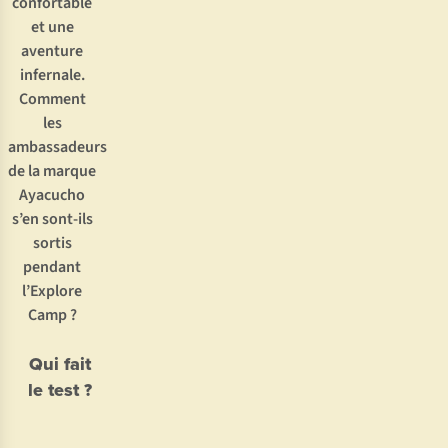
confortable
et une
aventure
infernale.
Comment
les
ambassadeurs
de la marque
Ayacucho
s’en sont-ils
sortis
pendant
l’Explore
Camp ?
Qui fait
le test ?
Joris Put
Stefaan
•
Haazen
38 ans