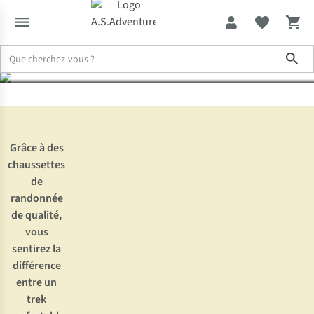
randonnée d’Ayacucho
Sho
Expertise & Conseils
Pas d’ampoules avec les chaussettes de ra
Grâce à des
chaussettes
de
randonnée
de qualité,
vous
sentirez la
différence
entre un
trek