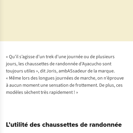
préférée :
Destination
Patagonie
préférée :
•
Mongolie
@jorisput
« Qu’il s’agisse d’un trek d’une journée ou de plusieurs
jours, les chaussettes de randonnée d’Ayacucho sont
toujours utiles », dit Joris, ambASsadeur de la marque.
« Même lors des longues journées de marche, on n’éprouve
à aucun moment une sensation de frottement. De plus, ces
modèles sèchent très rapidement ! »
L’utilité des chaussettes de randonnée