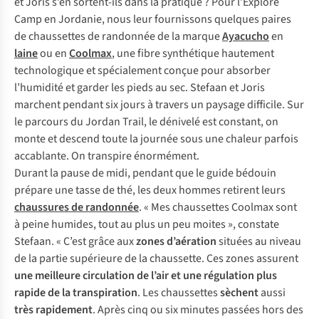
et Joris s’en sortent-ils dans la pratique ? Pour l’Explore
Camp en Jordanie, nous leur fournissons quelques paires
de chaussettes de randonnée de la marque
Ayacucho
en
laine
ou en
Coolmax
, une fibre synthétique hautement
technologique et spécialement conçue pour absorber
l’humidité et garder les pieds au sec. Stefaan et Joris
marchent pendant six jours à travers un paysage difficile. Sur
le parcours du Jordan Trail, le dénivelé est constant, on
monte et descend toute la journée sous une chaleur parfois
accablante. On transpire énormément.
Durant la pause de midi, pendant que le guide bédouin
prépare une tasse de thé, les deux hommes retirent leurs
chaussures de randonnée
. « Mes chaussettes Coolmax sont
à peine humides, tout au plus un peu moites », constate
Stefaan. « C’est grâce aux
zones d’aération
situées au niveau
de la partie supérieure de la chaussette. Ces zones assurent
une meilleure circulation de l’air et une régulation plus
rapide de la transpiration
. Les chaussettes
sèchent
aussi
très rapidement
. Après cinq ou six minutes passées hors des