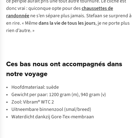
ce périple aurait pris une tout autre tournure. Le cliché est
donc vrai : quiconque opte pour des
chaussettes de
randonnée
ne s’en sépare plus jamais. Stefaan se surprend à
en rire. « Même
dans la vie de tous les jours
, je ne porte plus
rien d’autre. »
Ces bas nous ont accompagnés dans
notre voyage
•
Hoofdmateriaal: suède
•
Gewicht per paar: 1200 gram (m), 940 gram (v)
•
Zool: Vibram® WTC 2
•
Uitneembare binnenzool (smal/breed)
•
Waterdicht dankzij Gore-Tex-membraan