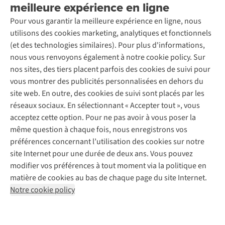
meilleure expérience en ligne
Entretien & réparations
Nos magasins
Entretien de ski
A.S.Magazine
Garantie
Pour vous garantir la meilleure expérience en ligne, nous
À propos d’A.S.Adventure
Service de lavage
Explore Camp
Contactez-nous
utilisons des cookies marketing, analytiques et fonctionnels
Déclaration d'accessibilité
Entretien de chaussures
Gear Check
(et des technologies similaires). Pour plus d'informations,
Réparation de chaussures
Expertise & conseils
nous vous renvoyons également à notre cookie policy. Sur
Abonnez-vous à la newsletter
Réparation de vêtements
nos sites, des tiers placent parfois des cookies de suivi pour
Retouches
vous montrer des publicités personnalisées en dehors du
Pour les entreprises
Suivez-nous
site web. En outre, des cookies de suivi sont placés par les
réseaux sociaux. En sélectionnant « Accepter tout », vous
acceptez cette option. Pour ne pas avoir à vous poser la
même question à chaque fois, nous enregistrons vos
préférences concernant l’utilisation des cookies sur notre
site Internet pour une durée de deux ans. Vous pouvez
Mentions légales
Politique de confidentialité
modifier vos préférences à tout moment via la politique en
Conditions générales
Cookie Policy
matière de cookies au bas de chaque page du site Internet.
Notre cookie policy
AS Adventure Luxemburg SA,
Boulevard F.W. Raiffeisen 25,
L-2411 Luxembourg
team@asadventure.com
+32 (0)3 828 30 15