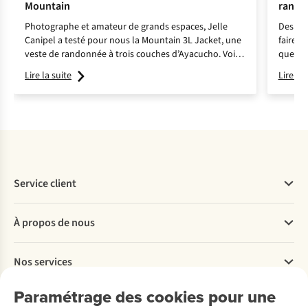
Mountain
rando
Photographe et amateur de grands espaces, Jelle
Des ch
Canipel a testé pour nous la Mountain 3L Jacket, une
faire t
veste de randonnée à trois couches d’Ayacucho. Voici
quel m
son avis.
opter p
Lire la suite
Lire la 
en chau
choix.
Service client
Questions fréquentes
À propos de nous
Commander
Payer
Travailler chez A.S.Adventure
Nos services
Livraison
Explore More
Retourner
Entreprise responsable
Location / Location sports d’hiver
Paramétrage des cookies pour une
Rétractation d'une commande
Découvrez
À propos d’Ayacucho
Seconde-main