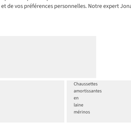
 et de vos préférences personnelles. Notre expert Jona
Trek de
plusieurs
jours
Chaussettes
amortissantes
en
laine
mérinos