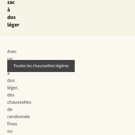
sac
à
dos
léger
Avec
un
sac
Toutes les chaussettes légères
à
dos
léger,
des
chaussettes
de
randonnée
fines
ou