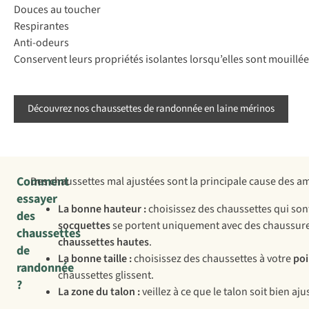
Douces au toucher
Respirantes
Anti-odeurs
Conservent leurs propriétés isolantes lorsqu’elles sont mouillé
Découvrez nos chaussettes de randonnée en laine mérinos
Comment
Des chaussettes mal ajustées sont la principale cause des ampo
essayer
La bonne hauteur :
choisissez des chaussettes qui sont
des
socquettes
se portent uniquement avec des chaussures
chaussettes
chaussettes hautes
.
de
La bonne taille :
choisissez des chaussettes à votre
poi
randonnée
chaussettes glissent.
?
La zone du talon :
veillez à ce que le talon soit bien aj