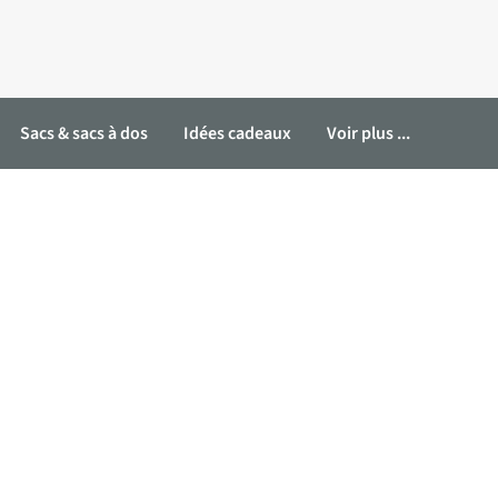
Sacs & sacs à dos
Idées cadeaux
Voir plus ...