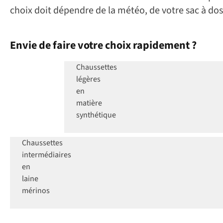
choix doit dépendre de la météo, de votre sac à dos
Envie de faire votre choix rapidement ?
Randonnée
courte
Chaussettes
légères
en
matière
ndonnée
synthétique
d’une
journée
Chaussettes
intermédiaires
en
laine
mérinos