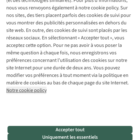
(et des technologies similaires). Pour plus d'informations,
Réparation de chaussures
Expertise & conseils
nous vous renvoyons également à notre cookie policy. Sur
Abonnez-vous à la newsletter
Réparation de vêtements
nos sites, des tiers placent parfois des cookies de suivi pour
Retouches
vous montrer des publicités personnalisées en dehors du
Pour les entreprises
Suivez-nous
site web. En outre, des cookies de suivi sont placés par les
réseaux sociaux. En sélectionnant « Accepter tout », vous
acceptez cette option. Pour ne pas avoir à vous poser la
même question à chaque fois, nous enregistrons vos
préférences concernant l’utilisation des cookies sur notre
site Internet pour une durée de deux ans. Vous pouvez
Mentions légales
Politique de confidentialité
modifier vos préférences à tout moment via la politique en
Conditions générales
Cookie Policy
matière de cookies au bas de chaque page du site Internet.
Notre cookie policy
AS Adventure Luxemburg SA,
Boulevard F.W. Raiffeisen 25,
L-2411 Luxembourg
team@asadventure.com
+32 (0)3 828 30 15
TVA LU 145.75.057
Accepter tout
Uniquement les essentiels