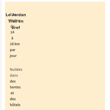
Le Jordan
Des
étapes
Trail en
de
bref
14
à
18 km
par
jour
Nuitées
dans
des
tentes
et
des
hôtels