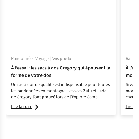
Randonnée | Voyage | Avis produit
Randon
À l’essai : les sacs à dos Gregory qui épousent la
À l’es
forme de votre dos
mont
Un sac à dos de qualité est indispensable pour toutes
Si vous
les randonnées en montagne. Les sacs Zulu et Jade
montagn
de Gregory l’ont prouvé lors de l'Explore Camp.
chaussu
succès 
Lire la suite
Lire la 