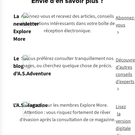
Envie d’en savoir plus ?
La
Abonnez-vous et recevez des articles, conseils
Abonnez
newsletter
et promotions intéressants dans votre boîte de
vous
réception électronique.
Explore
More
Le
Si vous préférez consulter tranquillement nos
Découvre
blog
pages, ou cherchez quelque chose de précis.
d’autres
d'A.S.Adventure
conseils
d’experts
L'A.S.Magazine
Gratuit pour les
membres Explore More
.
Lisez
Attention : vous risquez fortement de rêver
la
d’évasion après la consultation de ce magazine.
version
digitale