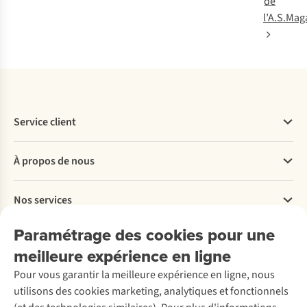
de
l’A.S.Mag
Service client
Questions fréquentes
À propos de nous
Commander
Payer
Travailler chez A.S.Adventure
Nos services
Livraison
Explore More
Retourner
Entreprise responsable
Location / Location sports d’hiver
Paramétrage des cookies pour une
Rétractation d'une commande
Découvrez
À propos d’Ayacucho
Seconde-main
meilleure expérience en ligne
Entretien & réparations
Nos magasins
Entretien de ski
A.S.Magazine
Garantie
Pour vous garantir la meilleure expérience en ligne, nous
À propos d’A.S.Adventure
Service de lavage
Explore Camp
Contactez-nous
utilisons des cookies marketing, analytiques et fonctionnels
Déclaration d'accessibilité
Entretien de chaussures
Gear Check