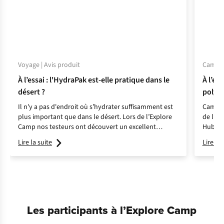
Voyage | Avis produit
Camping
À l’essai : l'HydraPak est-elle pratique dans le
À l’ess
désert ?
polyv
Il n'y a pas d'endroit où s’hydrater suffisamment est
Camper 
plus important que dans le désert. Lors de l’Explore
de l’Ex
Camp nos testeurs ont découvert un excellent
Hubba N
produit signé HydraPak.
Lire la suite
Lire la 
Les participants à l’Explore Camp