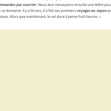
mmandes par courrier
. Nous leur renvoyions ensuite une lettre po
ce domaine. Il y a 50 ans, il a fait ses premiers
voyages au Japon
po
lace. Alors que maintenant, le vol dure à peine huit heures. »