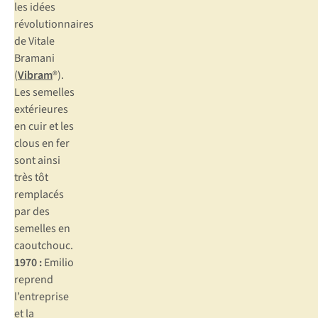
les idées
révolutionnaires
de Vitale
Bramani
(
Vibram
®).
Les semelles
extérieures
en cuir et les
clous en fer
sont ainsi
très tôt
remplacés
par des
semelles en
caoutchouc.
1970 :
Emilio
reprend
l’entreprise
et la