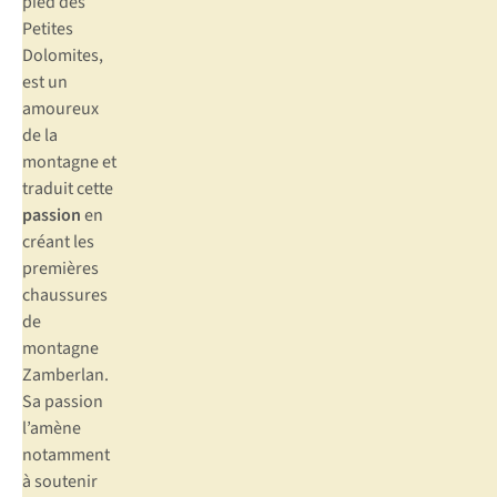
pied des
Petites
Dolomites,
est un
amoureux
de la
montagne et
traduit cette
passion
en
créant les
premières
chaussures
de
montagne
Zamberlan.
Sa passion
l’amène
notamment
à soutenir