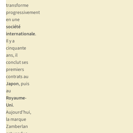
transforme
progressivement
en une
société
internationale
.
Il y a
cinquante
ans, il
conclut ses
premiers
contrats au
Japon
, puis
au
Royaume-
Uni
.
Aujourd’hui,
la marque
Zamberlan