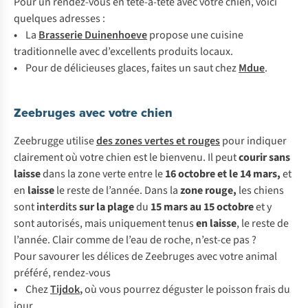
Pour un rendez-vous en tête-à-tête avec votre chien, voici
quelques adresses :
•
La
Brasserie Duinenhoeve
propose une cuisine
traditionnelle avec d’excellents produits locaux.
•
Pour de délicieuses glaces, faites un saut chez
Mdue
.
Zeebruges avec votre chien
Zeebrugge utilise
des zones vertes et rouges
pour indiquer
clairement où votre chien est le bienvenu. Il peut
courir sans
laisse
dans la zone verte entre le
16 octobre et le 14 mars,
et
en
laisse
le reste de l’année. Dans la
zone rouge,
les chiens
sont
interdits
sur la plage
du
15 mars au 15 octobre
et y
sont autorisés, mais uniquement tenus
en laisse
, le reste de
l’année. Clair comme de l’eau de roche, n’est-ce pas ?
Pour savourer les délices de Zeebruges avec votre animal
préféré, rendez-vous
•
Chez
Tijdok
,
où vous pourrez déguster le poisson frais du
jour.