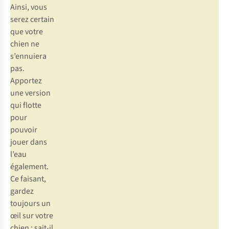
Ainsi, vous
serez certain
que votre
chien ne
s’ennuiera
pas.
Apportez
une version
qui flotte
pour
pouvoir
jouer dans
l’eau
également.
Ce faisant,
gardez
toujours un
œil sur votre
chien : sait-il