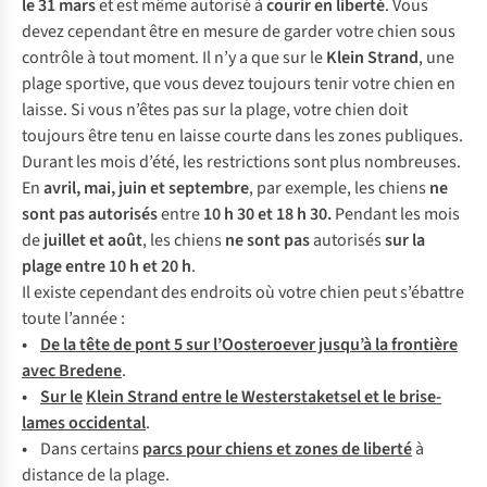
le 31 mars
et est même autorisé à
courir en liberté
. Vous
devez cependant être en mesure de garder votre chien sous
contrôle à tout moment. Il n’y a que sur le
Klein Strand
, une
plage sportive, que vous devez toujours tenir votre chien en
laisse. Si vous n’êtes pas sur la plage, votre chien doit
toujours être tenu en laisse courte dans les zones publiques.
Durant les mois d’été, les restrictions sont plus nombreuses.
En
avril, mai, juin et septembre
, par exemple, les chiens
ne
sont pas autorisés
entre
10 h 30 et
18 h 30.
Pendant les mois
de
juillet et août
, les chiens
ne sont pas
autorisés
sur la
plage entre 10 h et 20 h
.
Il existe cependant des endroits où votre chien peut s’ébattre
toute l’année :
•
De la tête de pont 5 sur l’Oosteroever jusqu’à la frontière
avec Bredene
.
•
Sur le
Klein Strand entre le Westerstaketsel et le brise-
lames occidental
.
•
Dans certains
parcs pour chiens et zones de liberté
à
distance de la plage.