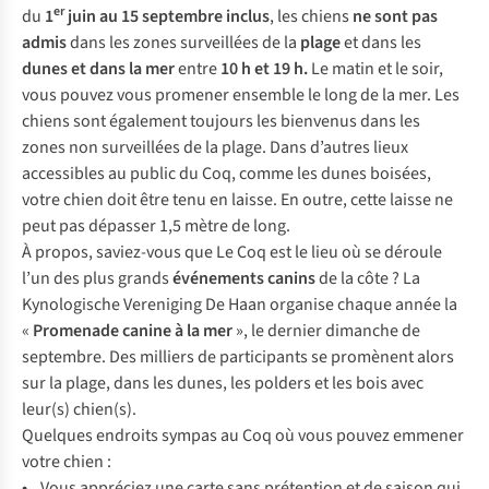
er
du
1
juin au 15 septembre inclus
, les chiens
ne sont pas
admis
dans les zones surveillées de la
plage
et dans les
dunes et dans la mer
entre
10 h et 19 h.
Le matin et le soir,
vous pouvez vous promener ensemble le long de la mer. Les
chiens sont également toujours les bienvenus dans les
zones non surveillées de la plage. Dans d’autres lieux
accessibles au public du Coq, comme les dunes boisées,
votre chien doit être tenu en laisse. En outre, cette laisse ne
peut pas dépasser 1,5 mètre de long.
À propos, saviez-vous que Le Coq est le lieu où se déroule
l’un des plus grands
événements canins
de la côte ? La
Kynologische Vereniging De Haan organise chaque année la
«
Promenade
canine
à la mer
», le dernier dimanche de
septembre. Des milliers de participants se promènent alors
sur la plage, dans les dunes, les polders et les bois avec
leur(s) chien(s).
Quelques endroits sympas au Coq où vous pouvez emmener
votre chien :
•
Vous appréciez une carte sans prétention et de saison qui