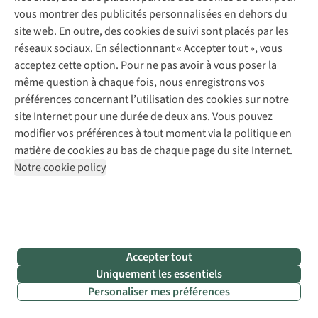
retour à la
vous montrer des publicités personnalisées en dehors du
maison !
site web. En outre, des cookies de suivi sont placés par les
Bol pliable
réseaux sociaux. En sélectionnant « Accepter tout », vous
ou gourde
acceptez cette option. Pour ne pas avoir à vous poser la
avec bol
même question à chaque fois, nous enregistrons vos
Il est
préférences concernant l’utilisation des cookies sur notre
important,
site Internet pour une durée de deux ans. Vous pouvez
surtout les
modifier vos préférences à tout moment via la politique en
jours de
matière de cookies au bas de chaque page du site Internet.
grande
Notre cookie policy
chaleur, de
veiller à ce
que votre
chien boive
suffisamment,
Accepter tout
et le sel
Uniquement les essentiels
contenu
Personaliser mes préférences
dans l’eau de
mer n’est