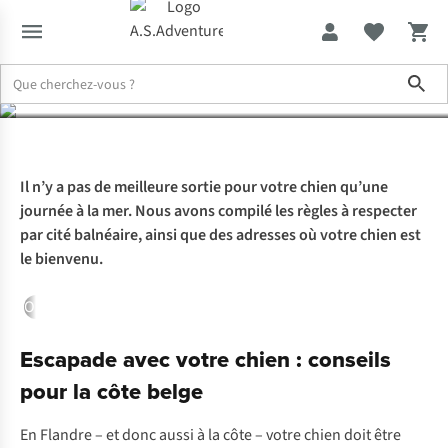
la plage
Sho
Expertise & Conseils
Emmenez votre chien à la plage
Il n’y a pas de meilleure sortie pour votre chien qu’une
journée à la mer. Nous avons compilé les règles à respecter
par cité balnéaire, ainsi que des adresses où votre chien est
le bienvenu.
Ostende
Blankenberge
Knokke-Heist
Middelkerke
Le Coq
L
Escapade avec votre chien : conseils
pour la côte belge
En Flandre – et donc aussi à la côte – votre chien doit être