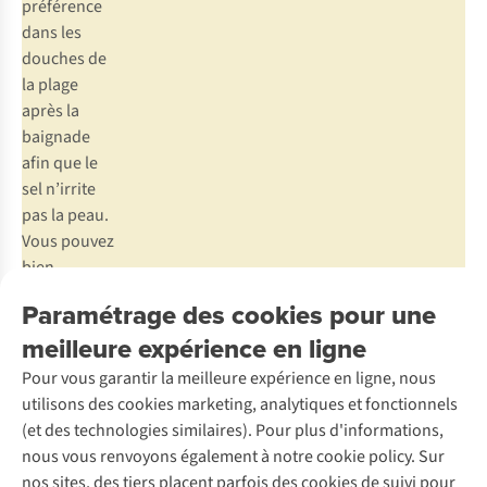
préférence
dans les
douches de
la plage
après la
baignade
afin que le
sel n’irrite
pas la peau.
Vous pouvez
bien
entendu
Paramétrage des cookies pour une
aussi le
meilleure expérience en ligne
rincer dans
la baignoire
Pour vous garantir la meilleure expérience en ligne, nous
ou dans le
utilisons des cookies marketing, analytiques et fonctionnels
jardin
(et des technologies similaires). Pour plus d'informations,
lorsque vous
nous vous renvoyons également à notre cookie policy. Sur
êtes de
nos sites, des tiers placent parfois des cookies de suivi pour