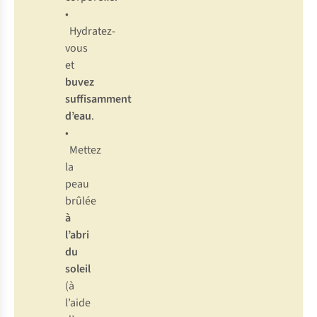
•
Hydratez-
vous
et
buvez
suffisamment
d’eau
.
•
Mettez
la
peau
brûlée
à
l’abri
du
soleil
(à
l’aide