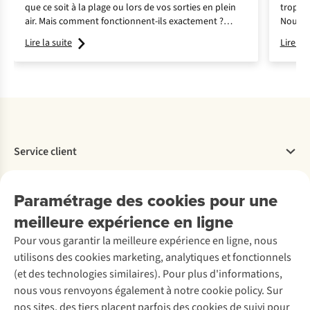
que ce soit à la plage ou lors de vos sorties en plein
trop pe
air. Mais comment fonctionnent-ils exactement ?
Nous vo
Nous vous aidons à vous y retrouver dans les indices
parfait
Lire la suite
Lire la 
UPF, les matières, les couleurs et les coupes.
Service client
Questions fréquentes
À propos de nous
Paramétrage des cookies pour une
Commander
Payer
meilleure expérience en ligne
Travailler chez A.S.Adventure
Nos services
Livraison
Explore More
Pour vous garantir la meilleure expérience en ligne, nous
Retourner
Entreprise responsable
utilisons des cookies marketing, analytiques et fonctionnels
Location / Location sports d’hiver
Rétractation d'une commande
Découvrez
À propos d’Ayacucho
(et des technologies similaires). Pour plus d'informations,
Seconde-main
Entretien & réparations
Nos magasins
nous vous renvoyons également à notre cookie policy. Sur
Entretien de ski
A.S.Magazine
Garantie
À propos d’A.S.Adventure
nos sites, des tiers placent parfois des cookies de suivi pour