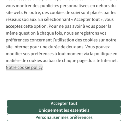
Service de lavage
Explore Camp
Contactez-nous
vous montrer des publicités personnalisées en dehors du
Déclaration d'accessibilité
Entretien de chaussures
Gear Check
site web. En outre, des cookies de suivi sont placés par les
Réparation de chaussures
Expertise & conseils
réseaux sociaux. En sélectionnant « Accepter tout », vous
Abonnez-vous à la newsletter
Réparation de vêtements
acceptez cette option. Pour ne pas avoir à vous poser la
Retouches
même question à chaque fois, nous enregistrons vos
Pour les entreprises
Suivez-nous
préférences concernant l’utilisation des cookies sur notre
site Internet pour une durée de deux ans. Vous pouvez
modifier vos préférences à tout moment via la politique en
matière de cookies au bas de chaque page du site Internet.
Notre cookie policy
Mentions légales
Politique de confidentialité
Conditions générales
Cookie Policy
AS Adventure Luxemburg SA,
Boulevard F.W. Raiffeisen 25,
Accepter tout
L-2411 Luxembourg
Uniquement les essentiels
team@asadventure.com
+32 (0)3 828 30 15
Personaliser mes préférences
TVA LU 145.75.057