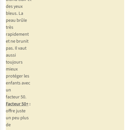
des yeux
bleus. La
peau brûle
très
rapidement
et ne brunit
pas. Il vaut
aussi
toujours
mieux
protéger les
enfants avec
un
facteur 50.
Facteur 50+
:
offre juste
un peu plus
de