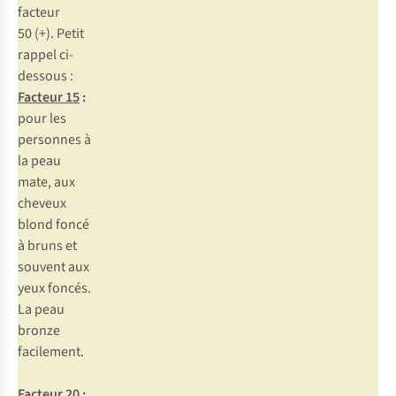
facteur
50 (+). Petit
rappel ci-
dessous :
Facteur 15
:
pour les
personnes à
la peau
mate, aux
cheveux
blond foncé
à bruns et
souvent aux
yeux foncés.
La peau
bronze
facilement.
Facteur 20
: