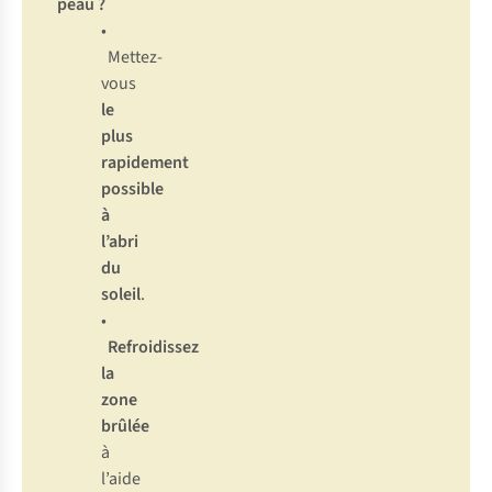
peau ?
•
Mettez-
vous
le
plus
rapidement
possible
à
l’abri
du
soleil
.
•
Refroidissez
la
zone
brûlée
à
l’aide