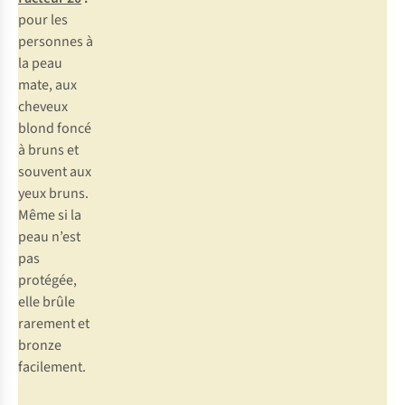
pour les
personnes à
la peau
mate, aux
cheveux
blond foncé
à bruns et
souvent aux
yeux bruns.
Même si la
peau n’est
pas
protégée,
elle brûle
rarement et
bronze
facilement.