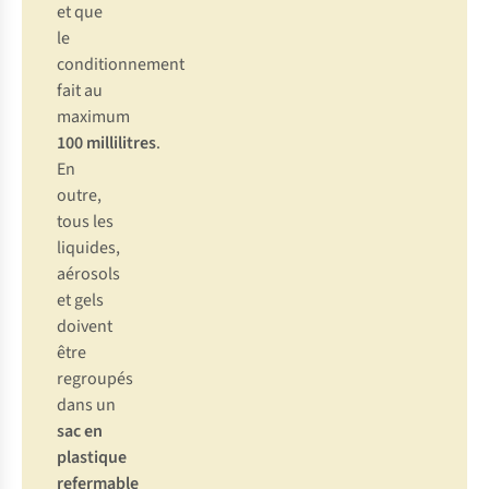
et que
le
conditionnement
fait au
maximum
100 millilitres
.
En
outre,
tous les
liquides,
aérosols
et gels
doivent
être
regroupés
dans un
sac en
plastique
refermable