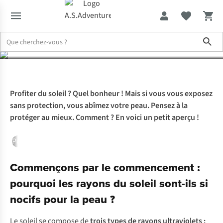
solaire
Sho
Expertise & Conseils
De la crème solaire aux vêtements anti-UV : t
Profiter du soleil ? Quel bonheur ! Mais si vous vous exposez
sans protection, vous abîmez votre peau. Pensez à la
protéger au mieux. Comment ? En voici un petit aperçu !
Pourquoi protéger votre peau ?
La base
Crème solaire en voy
Commençons par le commencement :
pourquoi les rayons du soleil sont-ils si
nocifs pour la peau ?
Le soleil se compose de
trois types de rayons ultraviolets :