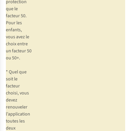
protection
que le
facteur 50.
Pour les
enfants,
vous avez le
choix entre
un facteur 50
ou 50+.
* Quel que
soit le
facteur
choisi, vous
devez
renouveler
l’application
toutes les
deux