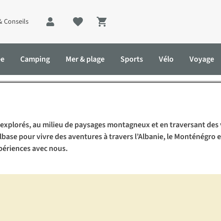
& Conseils
Shopping cart
il : un trek d’aventure en E
ée
Camping
Mer & plage
Sports
Vélo
Voyage
 en Europe de l’Est
explorés, au milieu de paysages montagneux et en traversant des vi
base pour vivre des aventures à travers l’Albanie, le Monténégro e
xpériences avec nous.