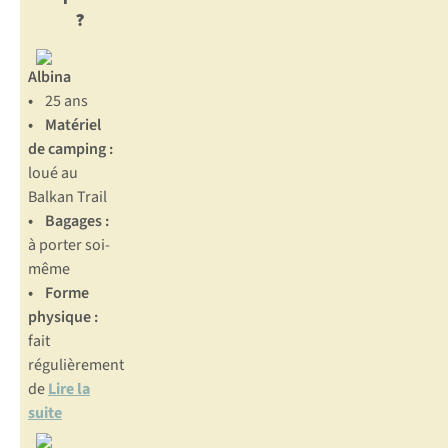
?
Albina
•
25 ans
• Matériel
de camping :
loué au
Balkan Trail
•
Bagages :
à porter soi-
même
• Forme
physique :
fait
régulièrement
de
Lire la
suite