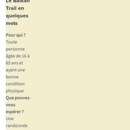
Le Balkan
Trail en
quelques
mots
Pour qui ?
Toute
personne
âgée de 16 à
65 ans et
ayant une
bonne
condition
physique
Que pouvez-
vous
espérer ?
Une
randonnée