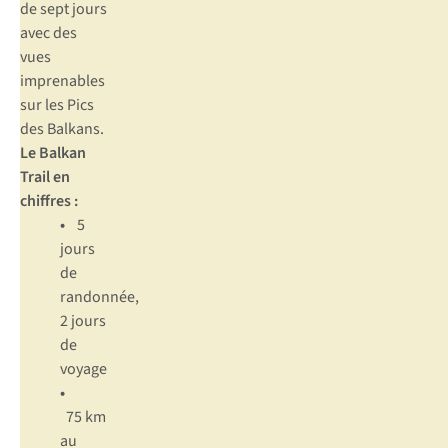
de sept jours
avec des
vues
imprenables
sur les Pics
des Balkans.
Le Balkan
Trail en
chiffres :
•
5
jours
de
randonnée,
2 jours
de
voyage
•
75 km
au