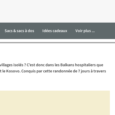
urope de l’Est
Sacs & sacs à dos
Idées cadeaux
Voir plus ...
llages isolés ? C’est donc dans les Balkans hospitaliers que
t le Kosovo. Conquis par cette randonnée de 7 jours à travers