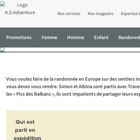
Nos services
Nos magasins
Expertise 
Le Balkan Tra
Promotions
Femme
Homme
Enfant
Randonn
Accueil
Expertise & Conseils
Le Balkan Trail : un trek d’aventure
Vous voulez faire de la randonnée en Europe sur des sentiers in
vous devez vous rendre. Simon et Albina sont partis avec Travel
les « Pics des Balkans », ils sont impatients de partager leurs e
Qui est
parti en
expédition