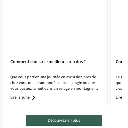
Comment choisir le meilleur sac à dos ?
Commen
Que vous partiez une journée en excursion près de
La gour
chez vous ou en randonnée dans la jungle ou que
quotid
vous passiez la nuit dans un refuge en montagne,
c'est u
optez pour le bon sac à dos et bénéficiez ainsi d'un
plastiq
Lire la suite
Lire la 
confort et d'un soutien suffisants.
boire s
proposé
tailles
tenir c
Découvrez-en plus
aider d