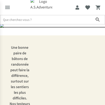
bâtons de randonnée
Sho
Leki
Expertise & Conseils
Partir en randonnée en toute confiance avec
Une bonne
paire de
bâtons de
randonnée
peut faire la
différence,
surtout sur
les sentiers
les plus
difficiles.
Nos testeurs