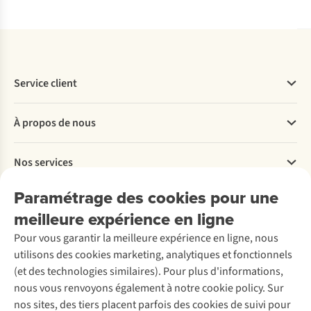
Service client
Questions fréquentes
À propos de nous
Commander
Payer
Travailler chez A.S.Adventure
Nos services
Livraison
Explore More
Retourner
Entreprise responsable
Location / Location sports d’hiver
Paramétrage des cookies pour une
Rétractation d'une commande
Découvrez
À propos d’Ayacucho
Seconde-main
meilleure expérience en ligne
Entretien & réparations
Nos magasins
Entretien de ski
A.S.Magazine
Garantie
Pour vous garantir la meilleure expérience en ligne, nous
À propos d’A.S.Adventure
Service de lavage
Explore Camp
Contactez-nous
utilisons des cookies marketing, analytiques et fonctionnels
Déclaration d'accessibilité
Entretien de chaussures
Gear Check
(et des technologies similaires). Pour plus d'informations,
Réparation de chaussures
Expertise & conseils
nous vous renvoyons également à notre cookie policy. Sur
Abonnez-vous à la newsletter
Réparation de vêtements
nos sites, des tiers placent parfois des cookies de suivi pour