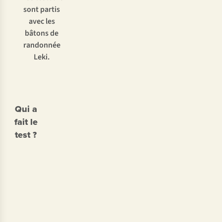
sont partis
avec les
bâtons de
randonnée
Leki.
Qui a
fait le
test ?
Sandrine
Dorien
Debecker
Draps
• Née en
• Née en
1988
1995