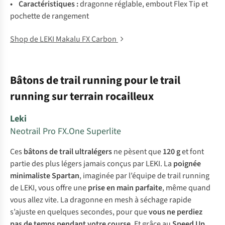
• Caractéristiques :
dragonne réglable, embout Flex Tip et
pochette de rangement
Shop de LEKI Makalu FX Carbon
Bâtons de trail running pour le trail
running sur terrain rocailleux
Leki
Neotrail Pro FX.One Superlite
Ces
bâtons de trail ultralégers
ne pèsent que
120 g
et font
partie des plus légers jamais conçus par LEKI. La
poignée
minimaliste Spartan
, imaginée par l’équipe de trail running
de LEKI, vous offre une
prise en main parfaite
, même quand
vous allez vite. La dragonne en mesh à séchage rapide
s’ajuste en quelques secondes, pour que
vous ne perdiez
pas de temps pendant votre course
. Et grâce au
Speed Up