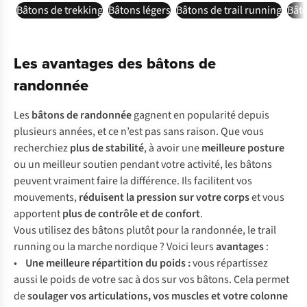
Bâtons de trekking
Bâtons légers
Bâtons de trail running
Bât
Les avantages des bâtons de
randonnée
Les
bâtons de randonnée
gagnent en popularité depuis
plusieurs années, et ce n’est pas sans raison. Que vous
recherchiez
plus de stabilité
, à avoir une
meilleure posture
ou un meilleur soutien pendant votre activité, les bâtons
peuvent vraiment faire la différence. Ils facilitent vos
mouvements,
réduisent la pression sur votre corps
et vous
apportent
plus de contrôle et de confort
.
Vous utilisez des bâtons plutôt pour la randonnée, le trail
running ou la marche nordique ? Voici leurs
avantages
:
•
Une meilleure répartition du poids
:
vous répartissez
aussi le poids de votre sac à dos sur vos bâtons. Cela permet
de
soulager vos articulations, vos muscles et votre colonne