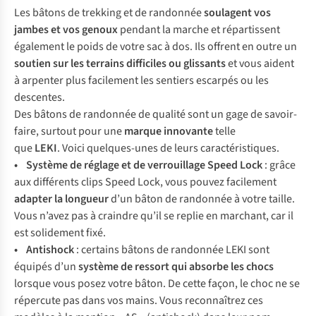
L
es
bâ
tons
de
tr
ekking
et de
ran
donnée
sou
lagent
v
os
ja
mbes
et
v
os
ge
noux
pe
ndant
la
ma
rche
et
répa
rtissent
éga
lement
le
p
oids
de
v
otre
s
ac
à
d
os.
I
ls
of
frent
en
o
utre
un
so
utien
s
ur
l
es
te
rrains
dif
ficiles
ou
gli
ssants
et
v
ous
ai
dent
à
ar
penter
p
lus
fac
ilement
l
es
se
ntiers
es
carpés
ou
l
es
des
centes.
Des bâtons de randonnée de qualité sont un gage de savoir-
faire, surtout pour une
marque innovante
telle
que
L
EKI
. Voici quelques-unes de leurs caractéristiques.
• Sy
stème
de
ré
glage
et de
verr
ouillage
S
peed
L
ock
:
g
râce
a
ux
dif
férents
c
lips
S
peed
L
ock,
v
ous
po
uvez
fac
ilement
ad
apter
la
lo
ngueur
d
’un
b
âton
de
ran
donnée
à
v
otre
ta
ille.
V
ous
n’
avez
p
as
à
cr
aindre
qu’il se replie en marchant, car il
est solidement fixé.
• Ant
ishock
:
ce
rtains
bâ
tons
de
ran
donnée
L
EKI
s
ont
éq
uipés
d
’un
sy
stème
de
re
ssort
q
ui
ab
sorbe
l
es
c
hocs
lo
rsque
v
ous
p
osez
v
otre
bâ
ton.
De
c
ette
fa
çon,
le
c
hoc
ne se
rép
ercute
p
as
d
ans
v
os
ma
ins.
V
ous
reco
nnaîtrez
c
es