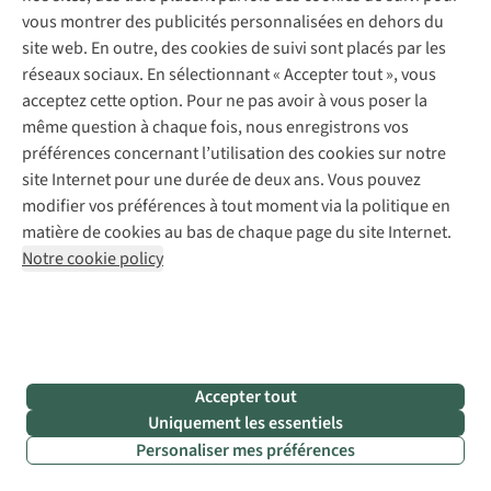
montagne
vous montrer des publicités personnalisées en dehors du
ou sur
site web. En outre, des cookies de suivi sont placés par les
terrain plat ?
réseaux sociaux. En sélectionnant « Accepter tout », vous
Vous êtes à
acceptez cette option. Pour ne pas avoir à vous poser la
la bonne
même question à chaque fois, nous enregistrons vos
adresse chez
préférences concernant l’utilisation des cookies sur notre
LEKI.
site Internet pour une durée de deux ans. Vous pouvez
modifier vos préférences à tout moment via la politique en
matière de cookies au bas de chaque page du site Internet.
Découvrez
Notre cookie policy
LEKI
Il
Accepter tout
Découvrez l’offre de location
Vous
vous
Uniquement les essentiels
planifiez
manque
Personaliser mes préférences
encore
votre