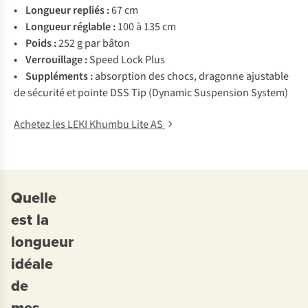
• Longueur repliés :
67 cm
• Longueur réglable :
100 à 135 cm
• Poids :
252 g par bâton
• Verrouillage :
Speed Lock Plus
• Suppléments :
absorption des chocs, dragonne ajustable
de sécurité et pointe DSS Tip (Dynamic Suspension System)
Achetez les LEKI Khumbu Lite AS
Quelle
est la
longueur
idéale
de
mes