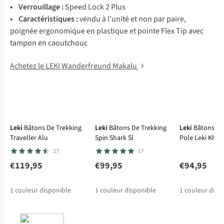
• Verrouillage :
Speed Lock 2 Plus
• Caractéristiques :
vendu à l’unité et non par paire,
poignée ergonomique en plastique et pointe Flex Tip avec
tampon en caoutchouc
Achetez le LEKI Wanderfreund Makalu
Leki
Bâtons De Trekking
Leki
Bâtons De Trekking
Leki
Bâtons De
Traveller Alu
Spin Shark Sl
Pole Leki Khu
27
17
€119,95
€99,95
€94,95
1
couleur disponible
1
couleur disponible
1
couleur disp