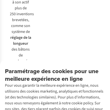
à son actif
plus de
250 inventions
brevetées,
comme son
système de
réglage de la
longueur
des bâtons
de
randonnée.
Vous
Paramétrage des cookies pour une
cherchez des
meilleure expérience en ligne
bâtons pour
assurer
Pour vous garantir la meilleure expérience en ligne, nous
votre
utilisons des cookies marketing, analytiques et fonctionnels
stabilité
(et des technologies similaires). Pour plus d'informations,
dans la
nous vous renvoyons également à notre cookie policy. Sur
neige, en
nos sites, des tiers placent parfois des cookies de suivi pour