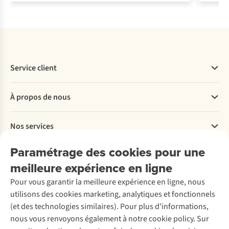
Service client
Questions fréquentes
À propos de nous
Commander
Payer
Travailler chez A.S.Adventure
Nos services
Livraison
Explore More
Retourner
Entreprise responsable
Location / Location sports d’hiver
Paramétrage des cookies pour une
Rétractation d'une commande
Découvrez
À propos d’Ayacucho
Seconde-main
meilleure expérience en ligne
Entretien & réparations
Nos magasins
Entretien de ski
A.S.Magazine
Garantie
Pour vous garantir la meilleure expérience en ligne, nous
À propos d’A.S.Adventure
Service de lavage
Explore Camp
Contactez-nous
utilisons des cookies marketing, analytiques et fonctionnels
Déclaration d'accessibilité
Entretien de chaussures
Gear Check
(et des technologies similaires). Pour plus d'informations,
Réparation de chaussures
Expertise & conseils
nous vous renvoyons également à notre cookie policy. Sur
Abonnez-vous à la newsletter
Réparation de vêtements