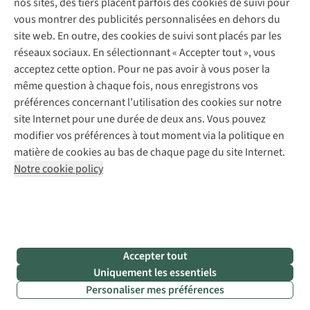
nos sites, des tiers placent parfois des cookies de suivi pour
Retouches
vous montrer des publicités personnalisées en dehors du
Pour les entreprises
Suivez-nous
site web. En outre, des cookies de suivi sont placés par les
réseaux sociaux. En sélectionnant « Accepter tout », vous
acceptez cette option. Pour ne pas avoir à vous poser la
même question à chaque fois, nous enregistrons vos
préférences concernant l’utilisation des cookies sur notre
site Internet pour une durée de deux ans. Vous pouvez
Mentions légales
Politique de confidentialité
modifier vos préférences à tout moment via la politique en
Conditions générales
Cookie Policy
matière de cookies au bas de chaque page du site Internet.
Notre cookie policy
AS Adventure Luxemburg SA,
Boulevard F.W. Raiffeisen 25,
L-2411 Luxembourg
team@asadventure.com
+32 (0)3 828 30 15
TVA LU 145.75.057
Accepter tout
Uniquement les essentiels
Personaliser mes préférences