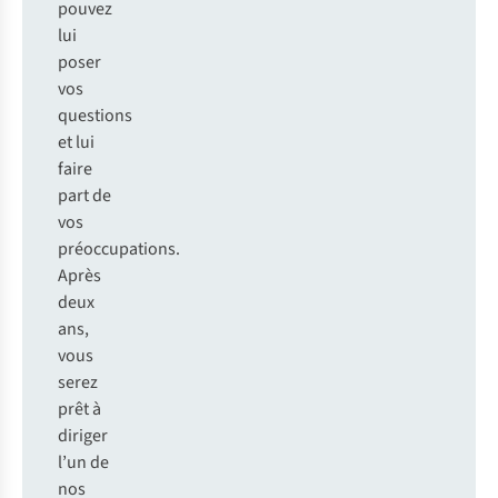
pouvez
lui
poser
vos
questions
et lui
faire
part de
vos
préoccupations.
Après
deux
ans,
vous
serez
prêt à
diriger
l’un de
nos