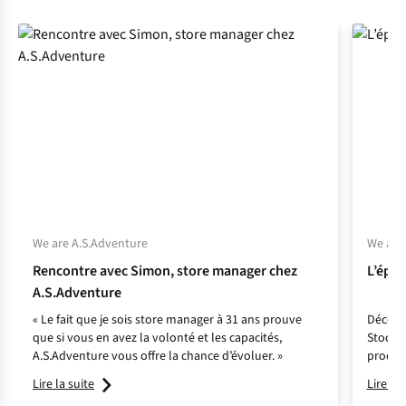
We are A.S.Adventure
We are
Rencontre avec Simon, store manager chez
L’épo
A.S.Adventure
« Le fait que je sois store manager à 31 ans prouve
Découvr
que si vous en avez la volonté et les capacités,
Stock 
A.S.Adventure vous offre la chance d’évoluer. »
produit
Lire la suite
Lire la 