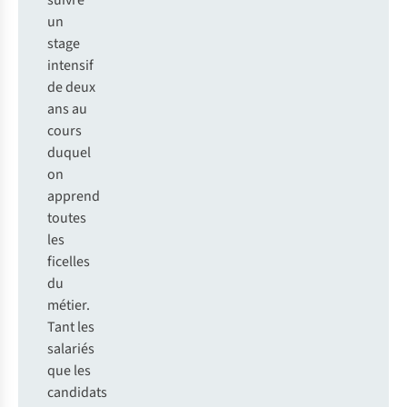
suivre
un
stage
intensif
de deux
ans au
cours
duquel
on
apprend
toutes
les
ficelles
du
métier.
Tant les
salariés
que les
candidats