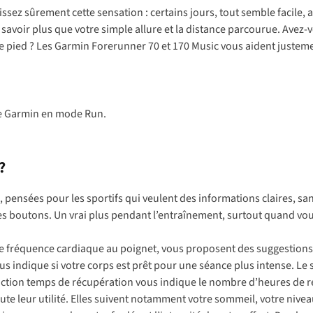
issez sûrement cette sensation : certains jours, tout semble facil
n savoir plus que votre simple allure et la distance parcourue. Ave
r le pied ? Les Garmin Forerunner 70 et 170 Music vous aident juste
?
 pensées pour les sportifs qui veulent des informations claires, s
s boutons. Un vrai plus pendant l’entraînement, surtout quand vo
otre fréquence cardiaque au poignet, vous proposent des suggestion
us indique si votre corps est prêt pour une séance plus intense. Le 
nction temps de récupération vous indique le nombre d’heures de r
 leur utilité. Elles suivent notamment votre sommeil, votre niveau