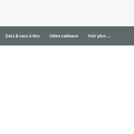
Sacs & sacs à dos
Idées cadeaux
Voir plus ...