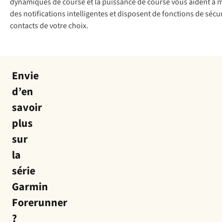
dynamiques de course et la puissance de course vous aident à mi
des notifications intelligentes et disposent de fonctions de sécu
contacts de votre choix.
Envie
d’en
savoir
plus
sur
la
série
Garmin
Forerunner
?