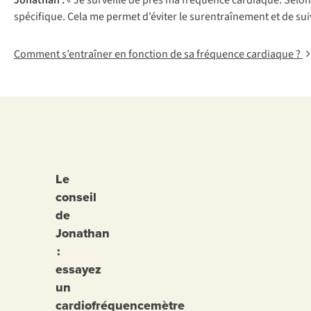
Jonathan :
« Je surveille de près ma fréquence cardiaque. Selo
spécifique. Cela me permet d’éviter le surentraînement et de su
Comment s’entraîner en fonction de sa fréquence cardiaque ?
Le
conseil
de
Jonathan
:
essayez
un
cardiofréquencemètre