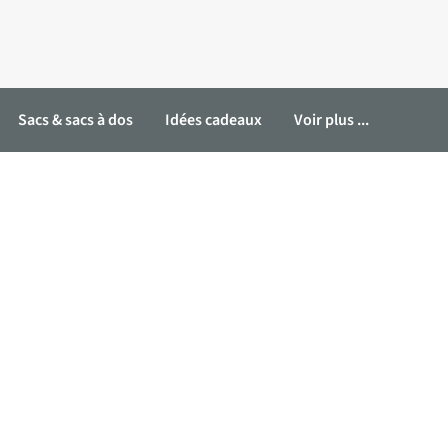
Sacs & sacs à dos
Idées cadeaux
Voir plus ...