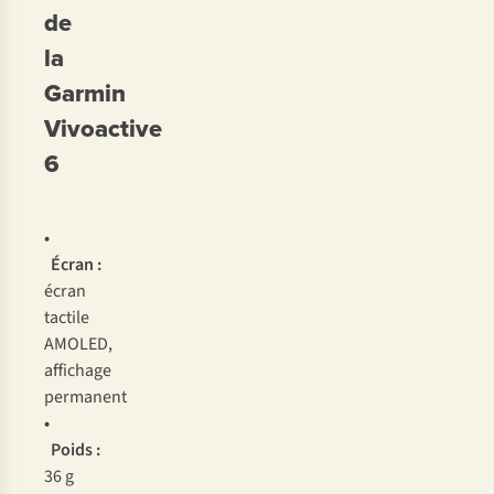
de
la
Garmin
Vivoactive
6
•
Écran :
écran
tactile
AMOLED,
affichage
permanent
•
Poids :
36 g