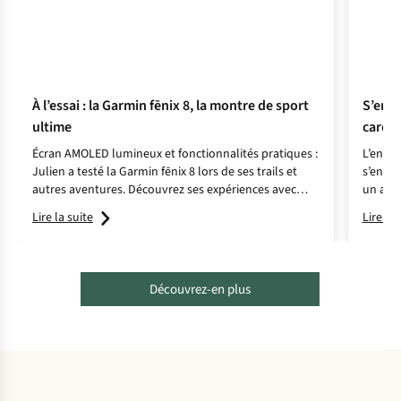
À l’essai : la Garmin fēnix 8, la montre de sport
S’entr
ultime
cardi
Écran AMOLED lumineux et fonctionnalités pratiques :
L’entra
Julien a testé la Garmin fēnix 8 lors de ses trails et
s’entra
autres aventures. Découvrez ses expériences avec
un ape
cette montre de sport haut de gamme au poignet.
récupér
Lire la suite
Lire la 
Découvrez-en plus