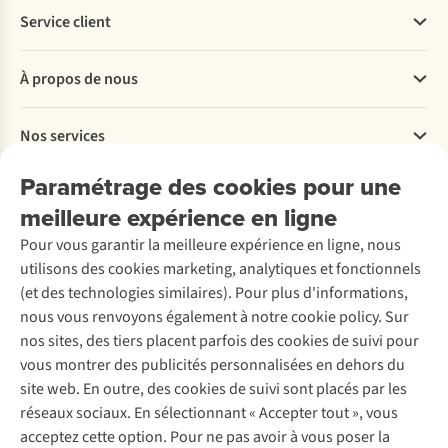
Service client
Questions fréquentes
À propos de nous
Commander
Payer
Travailler chez A.S.Adventure
Nos services
Livraison
Explore More
Retourner
Entreprise responsable
Location / Location sports d’hiver
Paramétrage des cookies pour une
Rétractation d'une commande
Découvrez
À propos d’Ayacucho
Seconde-main
meilleure expérience en ligne
Entretien & réparations
Nos magasins
Entretien de ski
A.S.Magazine
Garantie
Pour vous garantir la meilleure expérience en ligne, nous
À propos d’A.S.Adventure
Service de lavage
Explore Camp
Contactez-nous
utilisons des cookies marketing, analytiques et fonctionnels
Déclaration d'accessibilité
Entretien de chaussures
Gear Check
(et des technologies similaires). Pour plus d'informations,
Réparation de chaussures
Expertise & conseils
nous vous renvoyons également à notre cookie policy. Sur
Abonnez-vous à la newsletter
Réparation de vêtements
nos sites, des tiers placent parfois des cookies de suivi pour
Retouches
vous montrer des publicités personnalisées en dehors du
Pour les entreprises
Suivez-nous
site web. En outre, des cookies de suivi sont placés par les
réseaux sociaux. En sélectionnant « Accepter tout », vous
acceptez cette option. Pour ne pas avoir à vous poser la