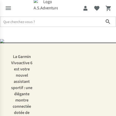
apprenez à mieux
Sho
connaître votre corps
Expertise & Conseils
Garmin Vivoactive 6 : apprenez à mieux conn
La Garmin
Vivoactive 6
est votre
nouvel
assistant
sportif : une
élégante
montre
connectée
dotée de