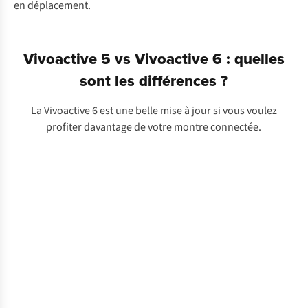
en déplacement.
Vivoactive 5 vs Vivoactive 6 : quelles
sont les différences ?
La Vivoactive 6 est une belle mise à jour si vous voulez
profiter davantage de votre montre connectée.
•
Type
Découvrez la Vivoactive 5
Vivoactive
d’écran :
AMOLED
5
•
Commandes :
Écran
tactile
•
Fréquence
cardiaque :