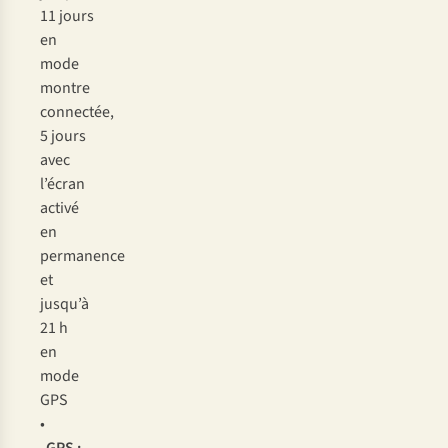
11 jours
en
mode
montre
connectée,
5 jours
avec
l’écran
activé
en
permanence
et
jusqu’à
21 h
en
mode
GPS
•