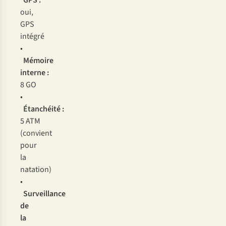
GPS :
oui,
GPS
intégré
•
Mémoire
interne :
8 GO
•
Étanchéité :
5 ATM
(convient
pour
la
natation)
•
Surveillance
de
la