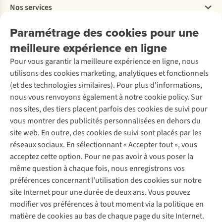
Nos services
Livraison
Explore More
Retourner
Entreprise responsable
Location / Location sports d’hiver
Paramétrage des cookies pour une
Rétractation d'une commande
Découvrez
À propos d’Ayacucho
Seconde-main
meilleure expérience en ligne
Entretien & réparations
Nos magasins
Entretien de ski
A.S.Magazine
Garantie
Pour vous garantir la meilleure expérience en ligne, nous
À propos d’A.S.Adventure
Service de lavage
Explore Camp
Contactez-nous
utilisons des cookies marketing, analytiques et fonctionnels
Déclaration d'accessibilité
Entretien de chaussures
Gear Check
(et des technologies similaires). Pour plus d'informations,
Réparation de chaussures
Expertise & conseils
nous vous renvoyons également à notre cookie policy. Sur
Abonnez-vous à la newsletter
Réparation de vêtements
nos sites, des tiers placent parfois des cookies de suivi pour
Retouches
vous montrer des publicités personnalisées en dehors du
Pour les entreprises
Suivez-nous
site web. En outre, des cookies de suivi sont placés par les
réseaux sociaux. En sélectionnant « Accepter tout », vous
acceptez cette option. Pour ne pas avoir à vous poser la
même question à chaque fois, nous enregistrons vos
préférences concernant l’utilisation des cookies sur notre
site Internet pour une durée de deux ans. Vous pouvez
Mentions légales
Politique de confidentialité
modifier vos préférences à tout moment via la politique en
Conditions générales
Cookie Policy
matière de cookies au bas de chaque page du site Internet.