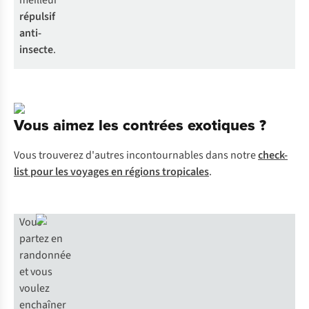
meilleur
répulsif
anti-
insecte
.
Vous aimez les contrées exotiques ?
Vous trouverez d'autres incontournables dans notre
check-
list pour les voyages en régions tropicales
.
Vous
partez en
randonnée
et vous
voulez
enchaîner