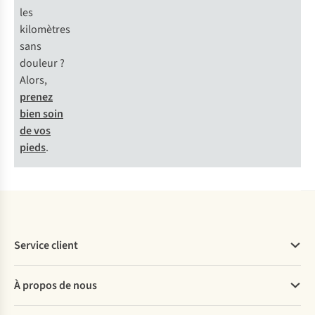
les
kilomètres
sans
douleur ?
Alors,
prenez
bien soin
de vos
pieds
.
Service client
Questions fréquentes
À propos de nous
Commander
Payer
Travailler chez A.S.Adventure