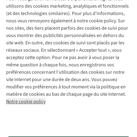
Service de lavage
Explore Camp
Contactez-nous
utilisons des cookies marketing, analytiques et fonctionnels
Déclaration d'accessibilité
Entretien de chaussures
Gear Check
(et des technologies similaires). Pour plus d'informations,
Réparation de chaussures
Expertise & conseils
nous vous renvoyons également à notre cookie policy. Sur
Abonnez-vous à la newsletter
Réparation de vêtements
nos sites, des tiers placent parfois des cookies de suivi pour
Retouches
vous montrer des publicités personnalisées en dehors du
Pour les entreprises
Suivez-nous
site web. En outre, des cookies de suivi sont placés par les
réseaux sociaux. En sélectionnant « Accepter tout », vous
acceptez cette option. Pour ne pas avoir à vous poser la
même question à chaque fois, nous enregistrons vos
préférences concernant l’utilisation des cookies sur notre
site Internet pour une durée de deux ans. Vous pouvez
Mentions légales
Politique de confidentialité
modifier vos préférences à tout moment via la politique en
Conditions générales
Cookie Policy
matière de cookies au bas de chaque page du site Internet.
Notre cookie policy
AS Adventure Luxemburg SA,
Boulevard F.W. Raiffeisen 25,
L-2411 Luxembourg
team@asadventure.com
+32 (0)3 828 30 15
TVA LU 145.75.057