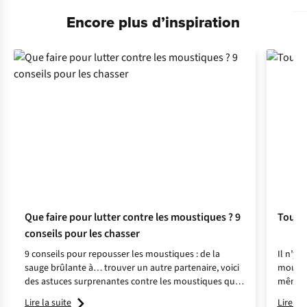
Encore plus d’inspiration
Que faire pour lutter contre les moustiques ? 9
Tout s
conseils pour les chasser
9 conseils pour repousser les moustiques : de la
Il n’y 
sauge brûlante à… trouver un autre partenaire, voici
moustiq
des astuces surprenantes contre les moustiques que
même d
vous ne connaissez peut-être pas.
indispe
Lire la suite
Lire la 