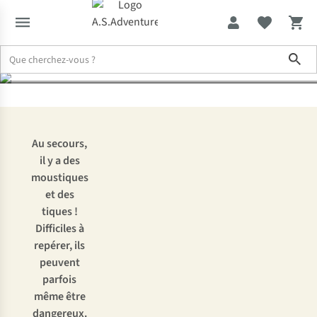
?
Sho
Expertise & Conseils
Qu’est-ce que le DEET ? Comment fonctionne-
Au secours,
il y a des
moustiques
et des
tiques !
Difficiles à
repérer, ils
peuvent
parfois
même être
dangereux.