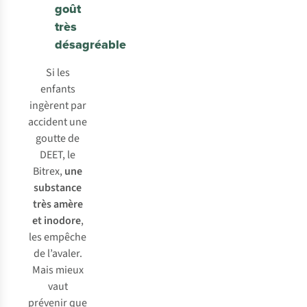
goût
très
désagréable
Si les
enfants
ingèrent par
accident une
goutte de
DEET, le
Bitrex,
une
substance
très amère
et inodore
,
les empêche
de l’avaler.
Mais mieux
vaut
prévenir que