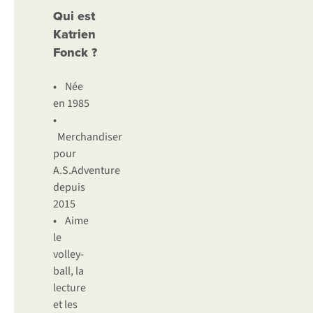
Qui est
Katrien
Fonck ?
•
Née
en 1985
•
Merchandiser
pour
A.S.Adventure
depuis
2015
•
Aime
le
volley-
ball, la
lecture
et les