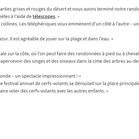
parties grises et rouges du désert et nous avons terminé notre rand
nètes à l’aide de
télescopes
. »
es collines. Les téléphériques vous emmènent d’un côté à l’autre – u
zur. Il est agréable de jouer sur la plage et dans l’eau. »
le sur la côte, où l’on peut faire des randonnées à pied ou à cheva
z apercevoir des singes et des oiseaux dans la cime des arbres au-de
 monde – un spectacle impressionnant ! »
 festival annuel de cerfs-volants se déroulait sur la place principale
ire voler des cerfs-volants avec les autres enfants. »