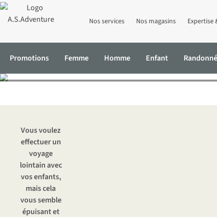
Nos services
Nos magasins
Expertise 
Voyages lointains
Promotions
Femme
Homme
Enfant
Randonn
Accueil
Expertise & Conseils
Voyages lointains avec des enfants
Vous voulez
effectuer un
voyage
lointain avec
vos enfants,
mais cela
vous semble
épuisant et