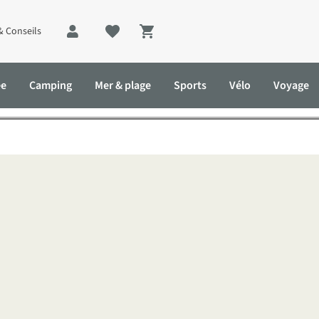
& Conseils
Shopping cart
 avec des enfants : 5 témo
ée
Camping
Mer & plage
Sports
Vélo
Voyage
 : 5 témoignages de parents