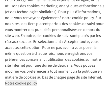
Pour vous garantir la meilleure expérience en ligne, nous
À propos d’A.S.Adventure
Service de lavage
Explore Camp
Contactez-nous
utilisons des cookies marketing, analytiques et fonctionnels
Déclaration d'accessibilité
Entretien de chaussures
Gear Check
(et des technologies similaires). Pour plus d'informations,
Réparation de chaussures
Expertise & conseils
nous vous renvoyons également à notre cookie policy. Sur
Abonnez-vous à la newsletter
Réparation de vêtements
nos sites, des tiers placent parfois des cookies de suivi pour
Retouches
vous montrer des publicités personnalisées en dehors du
Pour les entreprises
Suivez-nous
site web. En outre, des cookies de suivi sont placés par les
réseaux sociaux. En sélectionnant « Accepter tout », vous
acceptez cette option. Pour ne pas avoir à vous poser la
même question à chaque fois, nous enregistrons vos
préférences concernant l’utilisation des cookies sur notre
site Internet pour une durée de deux ans. Vous pouvez
Mentions légales
Politique de confidentialité
modifier vos préférences à tout moment via la politique en
Conditions générales
Cookie Policy
matière de cookies au bas de chaque page du site Internet.
Notre cookie policy
AS Adventure Luxemburg SA,
Boulevard F.W. Raiffeisen 25,
L-2411 Luxembourg
team@asadventure.com
+32 (0)3 828 30 15
TVA LU 145.75.057