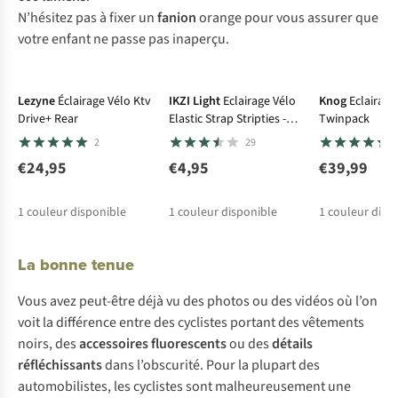
N’h
ésitez
p
as
à
f
ixer
un
fa
nion
or
ange
p
our
v
ous
as
surer
q
ue
v
otre
en
fant
ne
p
asse
p
as
ina
perçu.
Lezyne
Éclairage Vélo Ktv
IKZI Light
Eclairage Vélo
Knog
Eclairage
Drive+ Rear
Elastic Strap Stripties -
Twinpack
Tech 2 LED
2
29
€24,95
€4,95
€39,99
1
couleur disponible
1
couleur disponible
1
couleur disp
La bonne tenue
V
ous
a
vez
peu
t-être
d
éjà
vu
d
es
ph
otos
ou
d
es
vi
déos
où
l
’on
v
oit
la
dif
férence
e
ntre
d
es
cyc
listes
po
rtant
d
es
vêt
ements
no
irs,
d
es
acc
essoires
fluo
rescents
ou
d
es
dé
tails
réfl
échissants
d
ans
l’ob
scurité.
P
our
la
pl
upart
d
es
autom
obilistes,
l
es
cyc
listes
s
ont
malhe
ureusement
u
ne