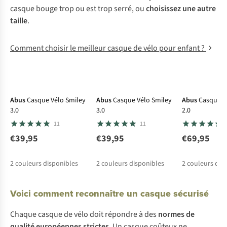
ca
sque
b
ouge
t
rop
ou
e
st
t
rop
se
rré,
ou
cho
isissez
u
ne
a
utre
ta
ille
.
Comment choisir le meilleur casque de vélo pour enfant ?
Abus
Casque Vélo Smiley
Abus
Casque Vélo Smiley
Abus
Casque V
3.0
3.0
2.0
11
11
€39,95
€39,95
€69,95
2
couleurs disponibles
2
couleurs disponibles
2
couleurs dis
Voici comment reconnaître un casque sécurisé
Ch
aque
ca
sque
de
v
élo
d
oit
ré
pondre
à
d
es
no
rmes
de
qu
alité
eur
opéennes
st
rictes
. Un
ca
sque
co
ûteux
ne