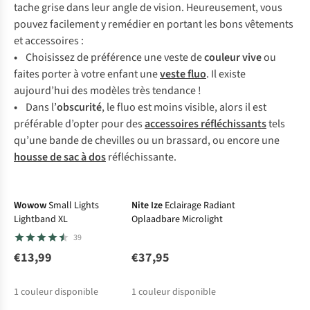
t
ache
g
rise
d
ans
l
eur
a
ngle
de
vi
sion.
Heur
eusement,
v
ous
po
uvez
fac
ilement
y
re
médier
en
po
rtant
l
es
b
ons
vêt
ements
et
acc
essoires
:
•
Cho
isissez
de
pré
férence
u
ne
v
este
de
co
uleur
v
ive
ou
fa
ites
po
rter
à
v
otre
en
fant
u
ne
v
este
f
luo
. Il
ex
iste
auj
ourd’hui
d
es
mo
dèles
t
rès
te
ndance
!
•
D
ans
l’
obs
curité
, le
f
luo
e
st
m
oins
vi
sible,
a
lors
il
e
st
pré
férable
d’
opter
p
our
d
es
acc
essoires
réfl
échissants
t
els
qu
’une
b
ande
de
che
villes
ou un
bra
ssard,
ou
en
core
u
ne
ho
usse
de
s
ac
à
d
os
réflé
chissante.
Wowow
Small Lights
Nite Ize
Eclairage Radiant
Lightband XL
Oplaadbare Microlight
39
€13,99
€37,95
1
couleur disponible
1
couleur disponible