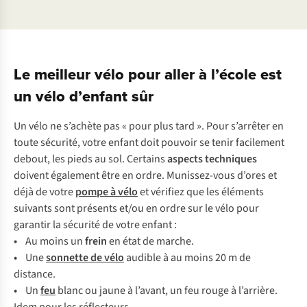
Le meilleur vélo pour aller à l’école est
un vélo d’enfant sûr
Un
v
élo
ne
s’
achète
p
as
«
p
our
p
lus
t
ard
».
P
our
s’a
rrêter
en
t
oute
séc
urité,
v
otre
en
fant
d
oit
po
uvoir
se
t
enir
fac
ilement
de
bout,
l
es
p
ieds
au
s
ol.
Ce
rtains
as
pects
tec
hniques
do
ivent
éga
lement
ê
tre
en
or
dre.
Muni
ssez-vous
d’
ores
et
d
éjà
de
v
otre
p
ompe
à
v
élo
et
vé
rifiez
q
ue
l
es
él
éments
su
ivants
s
ont
pr
ésents
e
t/ou
en
o
rdre
s
ur
le
v
élo
p
our
ga
rantir
la
sé
curité
de
v
otre
en
fant
:
•
Au
m
oins
un
f
rein
en
é
tat
de
ma
rche.
•
U
ne
so
nnette
de
v
élo
au
dible
à au
m
oins
20 m de
dis
tance.
•
Un
f
eu
b
lanc
ou
j
aune
à
l’
avant,
un
f
eu
r
ouge
à
l’a
rrière.