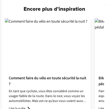
Encore plus d’inspiration
Comment faire du vélo en toute sécurité la nuit
Bikepa
?
pédalé
En tant que cycliste, vous êtes considéré comme un
Fien a 
usager faible de la route. Dans le noir, vous voyez les
expérie
automobilistes. Mais est-ce qu’eux vous voient aussi ?
ensembl
Avec ces conseils, vous pouvez veiller à votre
souveni
Lire la suite
Lire la 