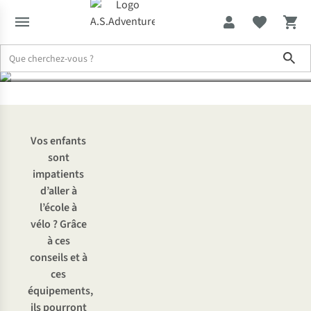
sécurité
Sho
Expertise & Conseils
Se rendre à l’école à vélo et en sécurité
Vos enfants
sont
impatients
d’aller à
l’école à
vélo ? Grâce
à ces
conseils et à
ces
équipements,
ils pourront