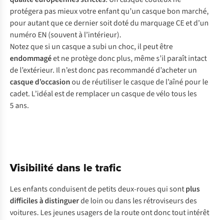
pro
tégera
p
as
m
ieux
v
otre
en
fant
q
u’un
ca
sque
b
on
ma
rché,
p
our
au
tant
q
ue
ce
de
rnier
s
oit
d
oté
du
ma
rquage
CE et
d
’un
nu
méro
EN
(s
ouvent
à
l’in
térieur).
N
otez
q
ue
si un
ca
sque
a
s
ubi
un
c
hoc,
il
p
eut
ê
tre
end
ommagé
et ne
pr
otège
d
onc
p
lus,
m
ême
s
’il
pa
raît
in
tact
de
l’ex
térieur.
Il
n
’est
d
onc
p
as
rec
ommandé
d’a
cheter
un
ca
sque
d’o
ccasion
ou de
réu
tiliser
le
ca
sque
de
l’
aîné
p
our
le
ca
det.
L’
idéal
e
st
de
rem
placer
un
ca
sque
de
v
élo
t
ous
l
es
5
a
ns.
Visibilité dans le trafic
Les enfants conduisent de petits deux-roues qui sont
plus
difficiles à distinguer
de loin ou dans les rétroviseurs des
voitures. Les jeunes usagers de la route ont donc tout intérêt