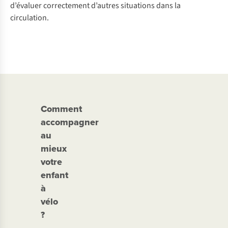
d’é
valuer
corr
ectement
d’
autres
sit
uations
d
ans
la
circ
ulation.
Comment
accompagner
au
mieux
votre
enfant
à
vélo
?