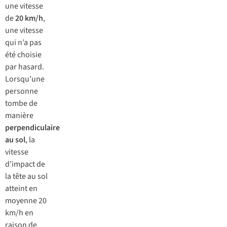
une vitesse
de
20 km/h
,
une vitesse
qui n’a pas
été choisie
par hasard.
Lorsqu’une
personne
tombe de
manière
perpendiculaire
au sol
, la
vitesse
d’impact de
la tête au sol
atteint en
moyenne 20
km/h en
raison de