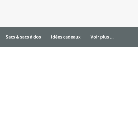
Sacs & sacs à dos
Idées cadeaux
Voir plus ...