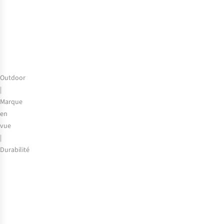
bivouac
pour
vos
aventures
en
Belgique
Outdoor
|
Marque
en
vue
|
Durabilité
Gear
for
Good
:
la
mission