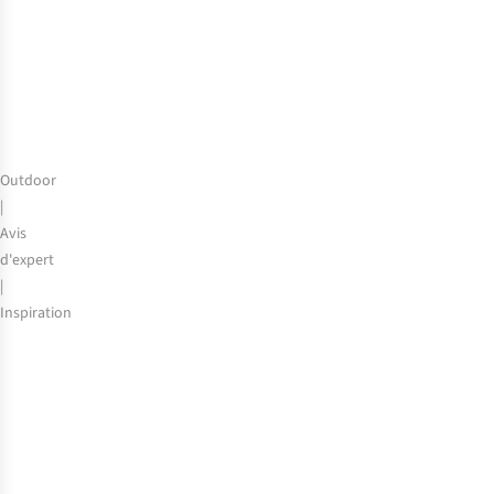
sport
ou
connectée
?
Outdoor
|
Avis
d'expert
|
Inspiration
Camping
sauvage
:
6
zones
de