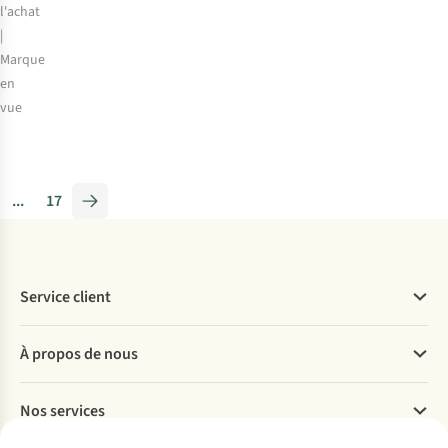
l'achat
|
Marque
en
vue
Quel
sac
à
...
17
dos
Rab
choisir
:
Service client
l’Airox
18
Questions fréquentes
l
À propos de nous
Commander
ou
Payer
l’Airox
Travailler chez A.S.Adventure
Nos services
Livraison
36
Explore More
Retourner
l
Entreprise responsable