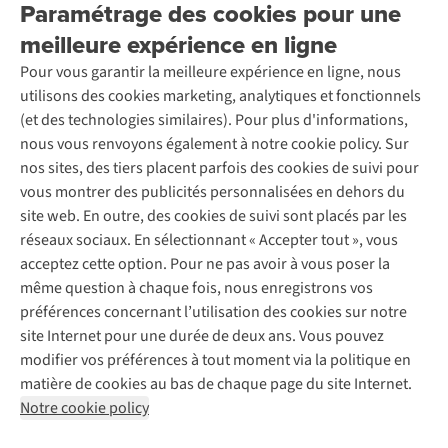
Location / Location sports d’hiver
Paramétrage des cookies pour une
Rétractation d'une commande
?
Découvrez
À propos d’Ayacucho
Seconde-main
meilleure expérience en ligne
Entretien & réparations
Nos magasins
Entretien de ski
A.S.Magazine
Garantie
Pour vous garantir la meilleure expérience en ligne, nous
À propos d’A.S.Adventure
Service de lavage
Explore Camp
Contactez-nous
utilisons des cookies marketing, analytiques et fonctionnels
Déclaration d'accessibilité
Entretien de chaussures
Gear Check
(et des technologies similaires). Pour plus d'informations,
Réparation de chaussures
Expertise & conseils
nous vous renvoyons également à notre cookie policy. Sur
Abonnez-vous à la newsletter
Réparation de vêtements
nos sites, des tiers placent parfois des cookies de suivi pour
Retouches
vous montrer des publicités personnalisées en dehors du
Pour les entreprises
Suivez-nous
site web. En outre, des cookies de suivi sont placés par les
réseaux sociaux. En sélectionnant « Accepter tout », vous
acceptez cette option. Pour ne pas avoir à vous poser la
même question à chaque fois, nous enregistrons vos
préférences concernant l’utilisation des cookies sur notre
site Internet pour une durée de deux ans. Vous pouvez
Mentions légales
Politique de confidentialité
modifier vos préférences à tout moment via la politique en
Conditions générales
Cookie Policy
matière de cookies au bas de chaque page du site Internet.
Notre cookie policy
AS Adventure Luxemburg SA,
Boulevard F.W. Raiffeisen 25,
L-2411 Luxembourg