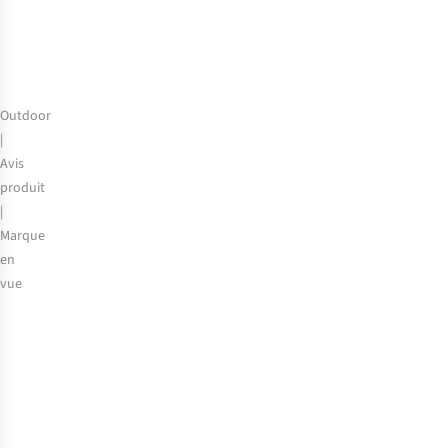
Outdoor
|
Avis
produit
|
Marque
en
vue
Osprey
Talon
et
Tempest
:
partez