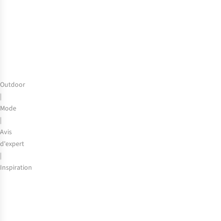
de
Cotopaxi
Outdoor
|
Mode
|
Avis
d'expert
|
Inspiration
Que
pouvez-
vous
acheter