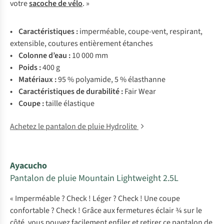
votre
sacoche de vélo
. »
• Carac
téristiques
:
impe
rméable,
cou
pe-vent,
res
pirant,
ext
ensible,
co
utures
ent
ièrement
ét
anches
• Co
lonne
d
’eau
:
10 000 mm
• P
oids
:
400 g
• Mat
ériaux
:
95 %
pol
yamide,
5 %
éla
sthanne
• Carac
téristiques
de
dur
abilité
:
F
air
W
ear
• C
oupe
:
ta
ille
éla
stique
Achetez le pantalon de pluie Hydrolite
Ayacucho
Pantalon de pluie Mountain Lightweight 2.5L
« Imperméable ? Check ! Léger ? Check ! Une coupe
confortable ? Check ! Grâce aux fermetures éclair ¾ sur le
côté, vous pouvez facilement enfiler et retirer ce pantalon de