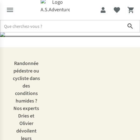
de pluie pour hommes
Sho
Expertise & Conseils
Le choix de notre expert : les meilleurs pa
Randonnée
pédestre ou
cycliste dans
des
conditions
humides ?
Nos experts
Dries et
Olivier
dévoilent
leurs