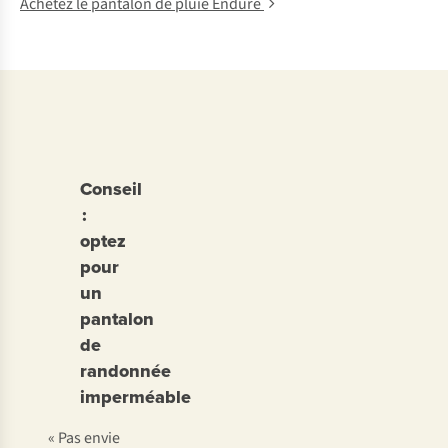
Achetez le pantalon de pluie Endure
Conseil
:
optez
pour
un
pantalon
de
randonnée
imperméable
« Pas envie