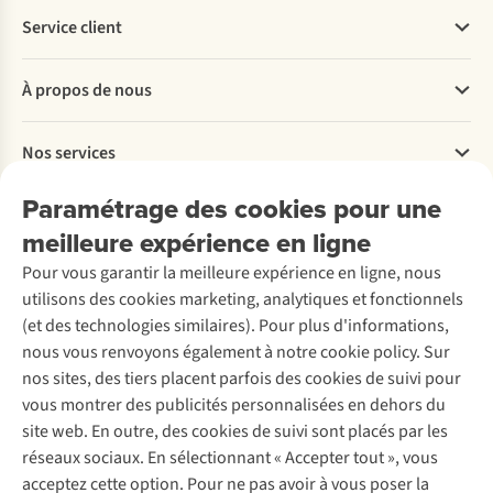
Service client
Questions fréquentes
À propos de nous
Commander
Payer
Travailler chez A.S.Adventure
Nos services
Livraison
Explore More
Retourner
Entreprise responsable
Location / Location sports d’hiver
Paramétrage des cookies pour une
Rétractation d'une commande
Découvrez
À propos d’Ayacucho
Seconde-main
meilleure expérience en ligne
Entretien & réparations
Nos magasins
Entretien de ski
A.S.Magazine
Garantie
Pour vous garantir la meilleure expérience en ligne, nous
À propos d’A.S.Adventure
Service de lavage
Explore Camp
Contactez-nous
utilisons des cookies marketing, analytiques et fonctionnels
Déclaration d'accessibilité
Entretien de chaussures
Gear Check
(et des technologies similaires). Pour plus d'informations,
Réparation de chaussures
Expertise & conseils
nous vous renvoyons également à notre cookie policy. Sur
Abonnez-vous à la newsletter
Réparation de vêtements
nos sites, des tiers placent parfois des cookies de suivi pour
Retouches
vous montrer des publicités personnalisées en dehors du
Pour les entreprises
Suivez-nous
site web. En outre, des cookies de suivi sont placés par les
réseaux sociaux. En sélectionnant « Accepter tout », vous
acceptez cette option. Pour ne pas avoir à vous poser la