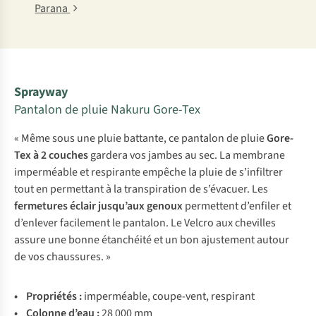
Parana
Sprayway
Pantalon de pluie Nakuru Gore-Tex
« Même sous une pluie battante, ce pantalon de pluie
Gore-
Tex à 2 couches
gardera vos jambes au sec. La membrane
imperméable et respirante empêche la pluie de s’infiltrer
tout en permettant à la transpiration de s’évacuer. Les
fermetures éclair jusqu’aux genoux
permettent d’enfiler et
d’enlever facilement le pantalon. Le Velcro aux chevilles
assure une bonne étanchéité et un bon ajustement autour
de vos chaussures. »
• Pro
priétés
:
impe
rméable,
cou
pe-vent,
res
pirant
• Co
lonne
d
’eau
:
28 000 mm