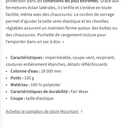
protection dans les
conditions les plus extrêmes
. Grâce aux
fermetures éclair latérales, il s’enfile et s’enlève en toute
facilité, même avec des chaussures. Le cordon de serrage
permet d’ajuster la taille semi-élastique et les chevilles
réglables assurent un maintien ferme autour des bottes ou
des chaussures. Pochette de rangement incluse pour
l’emporter dans un sac à dos. »
• Carac
téristiques
:
impe
rméable,
cou
pe-vent,
res
pirant,
co
utures
ent
ièrement
éta
nches,
dé
tails
réfl
échissants
• Co
lonne
d
’eau
:
28 000 mm
• P
oids
:
330 g
• Ma
tériau
:
100 %
pol
yester
• Carac
téristiques
de
dur
abilité
:
F
air
W
ear
• C
oupe
:
ta
ille
éla
stique
Achetez le pantalon de pluie Mountain