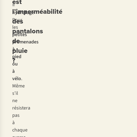
est
=
l’imperméabilité
hydrofuge
des
Pour
les
pantalons
petites
de
promenades
pluie
à
pied
?
ou
à
vélo
.
Même
s’il
ne
résistera
pas
à
chaque