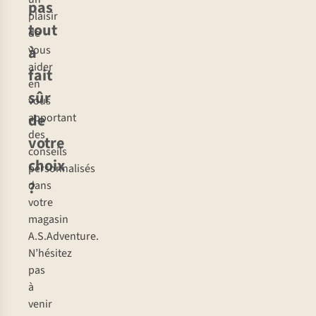
pas
plaisir
tout
de
à
vous
aider
fait
en
sûr
vous
de
apportant
des
votre
conseils
choix
personnalisés
?
dans
votre
magasin
A.S.Adventure.
N’hésitez
pas
à
venir