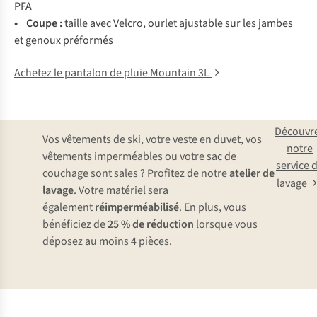
P
FA
• C
oupe
:
ta
ille
a
vec
Ve
lcro,
ou
rlet
aju
stable
s
ur
l
es
ja
mbes
et
ge
noux
pré
formés
Achetez le pantalon de pluie Mountain 3L
Découvr
Vos vêtements de ski, votre veste en duvet, vos
notre
vêtements imperméables ou votre sac de
service 
couchage sont sales ? Profitez de notre
atelier de
lavage
lavage
. Votre matériel sera
également
réimperméabilisé
. En plus, vous
bénéficiez de
25 % de réduction
lorsque vous
déposez au moins 4 pièces.