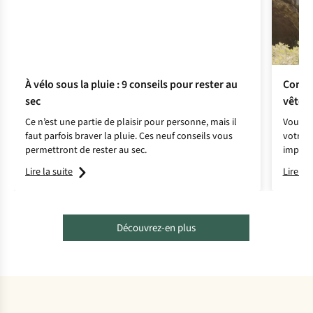
À vélo sous la pluie : 9 conseils pour rester au
Comme
sec
vêtem
Ce n’est une partie de plaisir pour personne, mais il
Vous so
faut parfois braver la pluie. Ces neuf conseils vous
votre v
permettront de rester au sec.
impermé
restero
Lire la suite
Lire la 
aventu
Découvrez-en plus