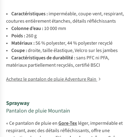
• Carac
téristiques
:
impe
rméable,
cou
pe-vent,
res
pirant,
co
utures
ent
ièrement
éta
nches,
dé
tails
réfl
échissants
• Co
lonne
d
’eau
:
10 000 mm
• P
oids
:
260 g
• Mat
ériaux
:
56 %
pol
yester,
44 %
pol
yester
re
cyclé
• C
oupe
:
dr
oite,
ta
ille
éla
stique,
Ve
lcro
s
ur
l
es
ja
mbes
• Carac
téristiques
de
dur
abilité
:
s
ans
P
FC
ni
P
FA,
mat
ériaux
part
iellement
rec
yclés,
ce
rtifié
B
SCI
Achetez le pantalon de pluie Adventure Rain
Sprayway
Pantalon de pluie Mountain
« Ce pantalon de pluie en
Gore-Tex
léger, imperméable et
respirant, avec des détails réfléchissants, offre une