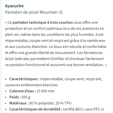
Ayacucho
Pantalon de pluie Mountain 3L
« Ce
pantalon technique à trois couches
vous offre une
protection et un confort optimaux lors de vos aventures en
plein air, même dans les conditions les plus humides. Il est
imperméable, coupe-vent et respirant grâce à la membrane
et aux coutures étanches. Le tissu est robuste et confortable
et offre une grande liberté de mouvement. Les fermetures
éclair latérales permettent d’enfiler et d’enlever facilement
ce pantalon fonctionnel et assurent une bonne ventilation. »
• Carac
téristiques
:
impe
rméable,
cou
pe-vent,
res
pirant,
co
utures
ent
ièrement
ét
anches
• Co
lonne
d
’eau
:
15 000 mm
• P
oids
:
505 g
• Mat
ériaux
:
80 %
pol
yester,
20 %
T
PU
• Carac
téristiques
de
dur
abilité
:
ce
rtifié
B
SCI,
s
ans
P
FC
ni