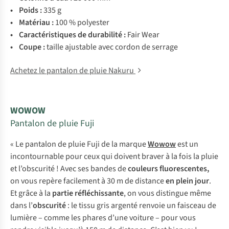
• P
oids
:
335 g
• Ma
tériau
:
100 %
pol
yester
• Carac
téristiques
de
dur
abilité
:
F
air
W
ear
• C
oupe
:
ta
ille
aju
stable
a
vec
co
rdon
de
se
rrage
Achetez le pantalon de pluie Nakuru
WOWOW
Pantalon de pluie Fuji
« Le pantalon de pluie Fuji de la marque
Wowow
est un
incontournable pour ceux qui doivent braver à la fois la pluie
et l’obscurité ! Avec ses bandes de
couleurs fluorescentes,
on vous repère facilement à 30 m de distance
en plein jour
.
Et grâce à la
partie réfléchissante
, on vous distingue même
dans l’
obscurité
: le tissu gris argenté renvoie un faisceau de
lumière – comme les phares d’une voiture – pour vous