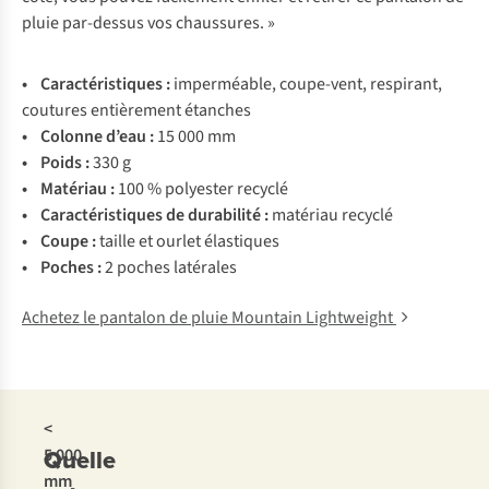
pluie par-dessus vos chaussures. »
• Carac
téristiques
:
impe
rméable,
cou
pe-vent,
res
pirant,
co
utures
ent
ièrement
ét
anches
• Co
lonne
d
’eau
:
15 000 mm
• P
oids
:
330 g
• Ma
tériau
:
100 %
pol
yester
re
cyclé
• Carac
téristiques
de
dur
abilité
:
ma
tériau
re
cyclé
• C
oupe
:
ta
ille
et
ou
rlet
éla
stiques
• Po
ches
:
2
po
ches
lat
érales
Achetez le pantalon de pluie Mountain Lightweight
<
Quelle
5 000
mm