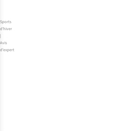
?
Sports
d'hiver
|
Avis
d'expert
Pourquoi
un
sac
à
dos
de
ski
est-
il
indispensable
pour