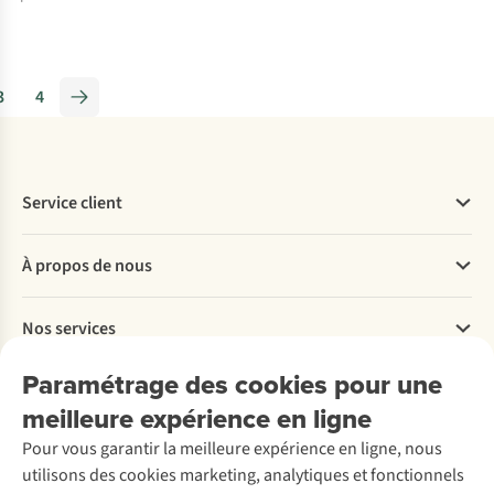
Les
Jeux
olympiques
3
4
d’hiver
pour
tous
:
Service client
5
sports
Questions fréquentes
à
À propos de nous
Commander
essayer
Payer
Travailler chez A.S.Adventure
Nos services
Livraison
Explore More
Retourner
Entreprise responsable
Location / Location sports d’hiver
Paramétrage des cookies pour une
Rétractation d'une commande
Découvrez
À propos d’Ayacucho
Seconde-main
meilleure expérience en ligne
Entretien & réparations
Nos magasins
Entretien de ski
A.S.Magazine
Garantie
Pour vous garantir la meilleure expérience en ligne, nous
À propos d’A.S.Adventure
Service de lavage
Explore Camp
Contactez-nous
utilisons des cookies marketing, analytiques et fonctionnels
Déclaration d'accessibilité
Entretien de chaussures
Gear Check