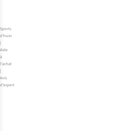
de
la
saison
2025-
Sports
2026
d'hiver
|
Aide
à
l'achat
|
Avis
d'expert
Le
choix
de
nos
experts
: