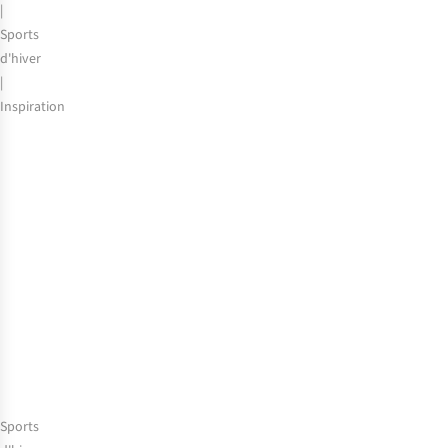
en
|
France
Sports
d'hiver
|
Inspiration
Stations
de
ski
adaptées
aux
enfants
en
Europe
Sports