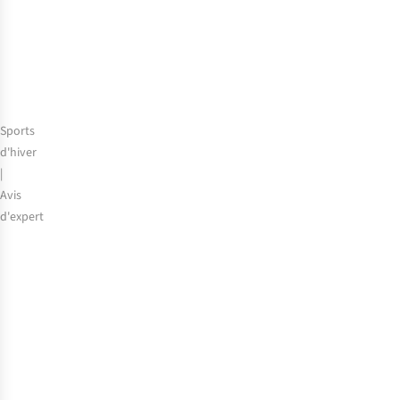
Sports
d'hiver
|
Avis
d'expert
Les
10
erreurs
les
plus
fréquentes
aux
sports