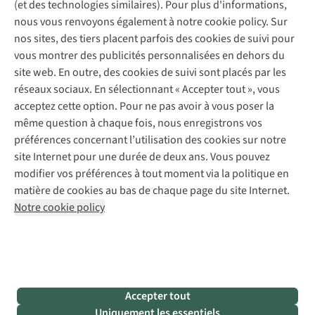
(et des technologies similaires). Pour plus d'informations,
Réparation de chaussures
Expertise & conseils
nous vous renvoyons également à notre cookie policy. Sur
Abonnez-vous à la newsletter
Réparation de vêtements
nos sites, des tiers placent parfois des cookies de suivi pour
Retouches
vous montrer des publicités personnalisées en dehors du
Pour les entreprises
Suivez-nous
site web. En outre, des cookies de suivi sont placés par les
réseaux sociaux. En sélectionnant « Accepter tout », vous
acceptez cette option. Pour ne pas avoir à vous poser la
même question à chaque fois, nous enregistrons vos
préférences concernant l’utilisation des cookies sur notre
site Internet pour une durée de deux ans. Vous pouvez
Mentions légales
Politique de confidentialité
modifier vos préférences à tout moment via la politique en
Conditions générales
Cookie Policy
matière de cookies au bas de chaque page du site Internet.
Notre cookie policy
AS Adventure Luxemburg SA,
Boulevard F.W. Raiffeisen 25,
L-2411 Luxembourg
team@asadventure.com
+32 (0)3 828 30 15
TVA LU 145.75.057
Accepter tout
Uniquement les essentiels