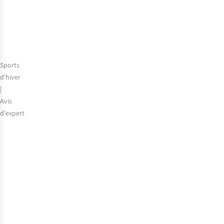
choix
de
notre
expert
Sports
d'hiver
|
Avis
d'expert
Séjour
au
ski
avec
les
enfants
:
voici
comment