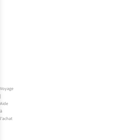
de
quoi
avez-
vous
besoin
pour
voyager
?
Voyage
|
Aide
à
l'achat
Bagages
à