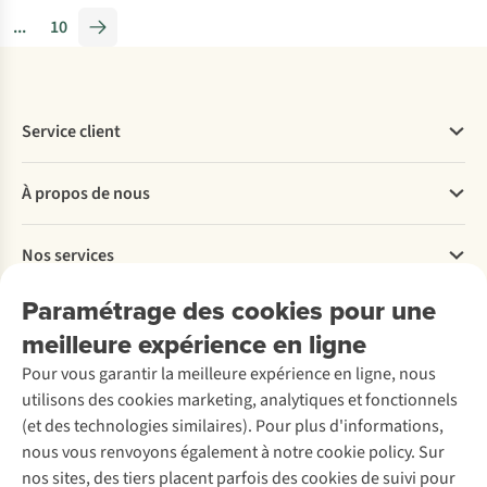
main
...
10
:
nos
modèles
préférés
Service client
autorisés
en
Questions fréquentes
cabine
À propos de nous
Commander
Payer
Travailler chez A.S.Adventure
Nos services
Livraison
Explore More
Retourner
Entreprise responsable
Location / Location sports d’hiver
Paramétrage des cookies pour une
Rétractation d'une commande
Découvrez
À propos d’Ayacucho
Seconde-main
meilleure expérience en ligne
Entretien & réparations
Nos magasins
Entretien de ski
A.S.Magazine
Garantie
Pour vous garantir la meilleure expérience en ligne, nous
À propos d’A.S.Adventure
Service de lavage
Explore Camp
Contactez-nous
utilisons des cookies marketing, analytiques et fonctionnels
Déclaration d'accessibilité
Entretien de chaussures
Gear Check
(et des technologies similaires). Pour plus d'informations,
Réparation de chaussures
Expertise & conseils
nous vous renvoyons également à notre cookie policy. Sur
Abonnez-vous à la newsletter
Réparation de vêtements
nos sites, des tiers placent parfois des cookies de suivi pour