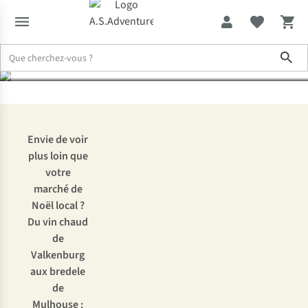
de Noël d’Europe
Sho
Expertise & Conseils
Les plus beaux marchés de Noël d’Europe
Envie de voir
plus loin que
votre
marché de
Noël local ?
Du vin chaud
de
Valkenburg
aux bredele
de
Mulhouse :