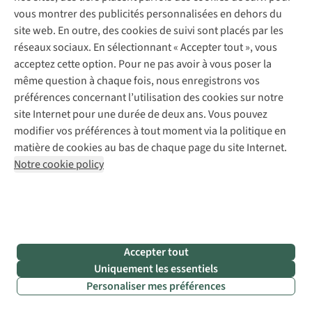
• Dates :
à
vous montrer des publicités personnalisées en dehors du
partir de
site web. En outre, des cookies de suivi sont placés par les
novembre 2025
réseaux sociaux. En sélectionnant « Accepter tout », vous
acceptez cette option. Pour ne pas avoir à vous poser la
même question à chaque fois, nous enregistrons vos
préférences concernant l’utilisation des cookies sur notre
site Internet pour une durée de deux ans. Vous pouvez
modifier vos préférences à tout moment via la politique en
matière de cookies au bas de chaque page du site Internet.
Notre cookie policy
Moins connu, mais tout aussi exceptionnel : le
marché de Noël de La Haye
Le
Royal Christmas Fair
de La Haye est considéré comme
le
plus beau marché de Noël des Pays-Bas
, alors allez y faire un
tour ! Il a lieu sur les
chemins historiques pavés de
Accepter tout
coquillages
du Lange et du Korte Voorhout, au milieu du
Uniquement les essentiels
Binnenhof, du palais Noordeinde, des ambassades et des
Personaliser mes préférences
musées
. Attendez-vous à
une mer de lumières
, des apéritifs