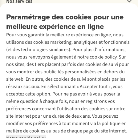
Nos services
Livraison
Explore More
Retourner
Entreprise responsable
Location / Location sports d’hiver
Paramétrage des cookies pour une
Rétractation d'une commande
Découvrez
À propos d’Ayacucho
Seconde-main
meilleure expérience en ligne
Entretien & réparations
Nos magasins
Entretien de ski
A.S.Magazine
Garantie
Pour vous garantir la meilleure expérience en ligne, nous
À propos d’A.S.Adventure
Service de lavage
Explore Camp
Contactez-nous
utilisons des cookies marketing, analytiques et fonctionnels
Déclaration d'accessibilité
Entretien de chaussures
Gear Check
(et des technologies similaires). Pour plus d'informations,
Réparation de chaussures
Expertise & conseils
nous vous renvoyons également à notre cookie policy. Sur
Abonnez-vous à la newsletter
Réparation de vêtements
nos sites, des tiers placent parfois des cookies de suivi pour
Retouches
vous montrer des publicités personnalisées en dehors du
Pour les entreprises
Suivez-nous
site web. En outre, des cookies de suivi sont placés par les
réseaux sociaux. En sélectionnant « Accepter tout », vous
acceptez cette option. Pour ne pas avoir à vous poser la
même question à chaque fois, nous enregistrons vos
préférences concernant l’utilisation des cookies sur notre
site Internet pour une durée de deux ans. Vous pouvez
Mentions légales
Politique de confidentialité
modifier vos préférences à tout moment via la politique en
Conditions générales
Cookie Policy
matière de cookies au bas de chaque page du site Internet.