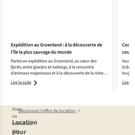
Expédition au Groenland : à la découverte de
Commen
l’île la plus sauvage du monde
couch
Partez en expédition au Groenland, au cœur des
Vous ai
fjords, entre glaciers et icebergs, à la rencontre
Grâce a
d’animaux majestueux et à la découverte de la riche
toujour
culture inuite !
randonn
Lire la suite
Lire la 
enfants
Vous
Découvrez l’offre de location
ne
Location
souhaitez
pour
pas