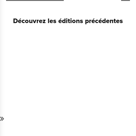
Découvrez les éditions précédentes
Lire
l'A.S.Magazine
67
Lire
l'A.S.Magazine
66
Lire
l'A.S.Magazine
65