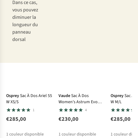
Dans ce cas,
vous pouvez
diminuer la
longueur du
panneau
dorsal
Osprey
Sac À Dos Ariel 55
Vaude
Sac À Dos
Osprey
Sac À D
W XS/S
Women's Astrum Evo
W M/L
55+10
1
4
€285,00
€230,00
€285,00
1
couleur disponible
1
couleur disponible
1
couleur disp