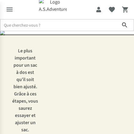
régler un sac à dos ?
Sho
Le plus
important
pour un sac
à dos est
qu’il soit
bien ajusté.
Grâce à ces
étapes, vous
saurez
essayer et
ajuster un
sac.