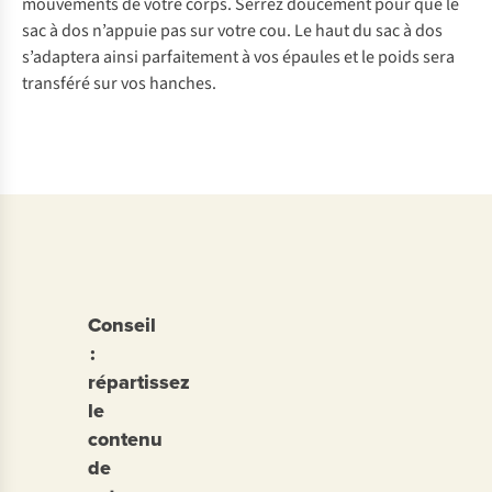
mouvements de votre corps. Serrez doucement pour que le
sac à dos n’appuie pas sur votre cou. Le haut du sac à dos
s’adaptera ainsi parfaitement à vos épaules et le poids sera
transféré sur vos hanches.
Conseil
:
répartissez
le
contenu
de