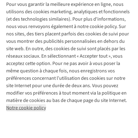
A.S.Magazine
Garantie
Pour vous garantir la meilleure expérience en ligne, nous
À propos d’A.S.Adventure
Service de lavage
Explore Camp
Contactez-nous
utilisons des cookies marketing, analytiques et fonctionnels
Déclaration d'accessibilité
Entretien de chaussures
Gear Check
(et des technologies similaires). Pour plus d'informations,
Réparation de chaussures
Expertise & conseils
nous vous renvoyons également à notre cookie policy. Sur
Abonnez-vous à la newsletter
Réparation de vêtements
nos sites, des tiers placent parfois des cookies de suivi pour
Retouches
vous montrer des publicités personnalisées en dehors du
Pour les entreprises
Suivez-nous
site web. En outre, des cookies de suivi sont placés par les
réseaux sociaux. En sélectionnant « Accepter tout », vous
acceptez cette option. Pour ne pas avoir à vous poser la
même question à chaque fois, nous enregistrons vos
préférences concernant l’utilisation des cookies sur notre
site Internet pour une durée de deux ans. Vous pouvez
Mentions légales
Politique de confidentialité
modifier vos préférences à tout moment via la politique en
Conditions générales
Cookie Policy
matière de cookies au bas de chaque page du site Internet.
Notre cookie policy
AS Adventure Luxemburg SA,
Boulevard F.W. Raiffeisen 25,
L-2411 Luxembourg
team@asadventure.com
+32 (0)3 828 30 15
TVA LU 145.75.057