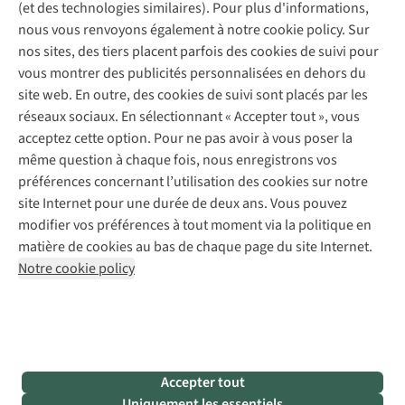
bouge ou
Gear Check
portez des
(et des technologies similaires). Pour plus d'informations,
les
Réparation de chaussures
porte un sac
Expertise & conseils
sur-
nous vous renvoyons également à notre cookie policy. Sur
promenades
Abonnez-vous à la newsletter
Réparation de vêtements
à dos. La
chaussures
nos sites, des tiers placent parfois des cookies de suivi pour
par
Retouches
tension
et un
vous montrer des publicités personnalisées en dehors du
temps
Pour les entreprises
interne
des
Suivez-nous
pantalon de
site web. En outre, des cookies de suivi sont placés par les
humide
,
coudes et
pluie
!
réseaux sociaux. En sélectionnant « Accepter tout », vous
une
des genoux
acceptez cette option. Pour ne pas avoir à vous poser la
veste à
ou la
même question à chaque fois, nous enregistrons vos
2 couches
pression
préférences concernant l’utilisation des cookies sur notre
fera
externe
d’un
site Internet pour une durée de deux ans. Vous pouvez
l’affaire.
Mentions légales
Politique de confidentialité
sac à dos sur
modifier vos préférences à tout moment via la politique en
Une
Conditions générales
Cookie Policy
les épaules
matière de cookies au bas de chaque page du site Internet.
doublure
augmenteront
Notre cookie policy
ou un
AS Adventure Luxemburg SA,
Boulevard F.W. Raiffeisen 25,
notamment
filet de
L-2411 Luxembourg
le risque
protection
team@asadventure.com
+32 (0)3 828 30 15
d’infiltration
amovible
TVA LU 145.75.057
d’eau à ces
est
endroits.
cousu(e)
Accepter tout
À partir de
à
Uniquement les essentiels