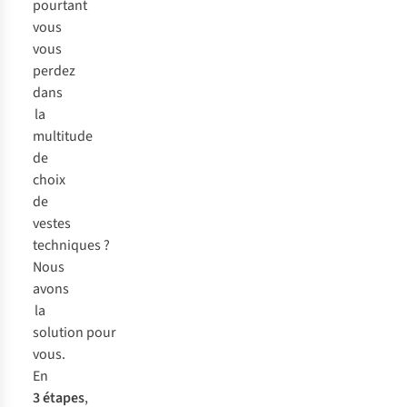
à
permettant
attention.
A.S.Adventure,
pourtant
ski,
d’explorer
vous
vous
ou
et
explique
vous
au
de
tout.
perdez
terrain
repousser
dans
de
les
foot
limites.
la
avec
Sa
multitude
vos
membrane
de
enfants.
FUTURELIGHTTM
choix
est
de
une
véritable
vestes
innovation
techniques ?
qui
Nous
va
avons
révolutionner
la
le
domaine
solution pour
des
vous.
vêtements
En
d’extérieur
3 étapes
,
imperméables.