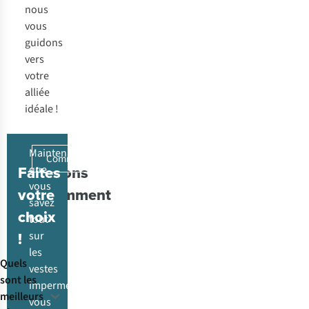
nous
vous
guidons
vers
votre
alliée
idéale !
Maintenant
Commandez votre veste imperméable
Questions
Faites
que
vous
fréquemment
votre
savez
posées
choix
tout
!
sur
les
Quels
vestes
sont les
imperméables,
meilleurs
vous