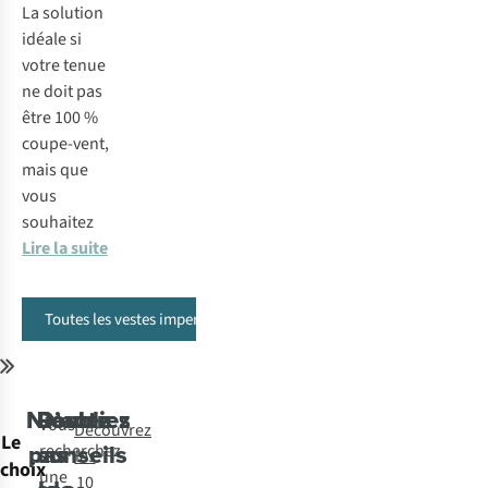
La solution
idéale si
votre tenue
ne doit pas
être 100 %
coupe-vent,
mais que
vous
souhaitez
Lire la suite
Toutes les vestes imperméables
N’oubliez
D’autres
Restez
Vous
Découvrez
Le
pas
conseils
au
recherchez
les
choix
une
10