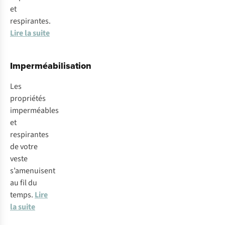
et
respirantes.
Lire la suite
Imperméabilisation
Les
propriétés
imperméables
et
respirantes
de votre
veste
s’amenuisent
au fil du
temps.
Lire
la suite