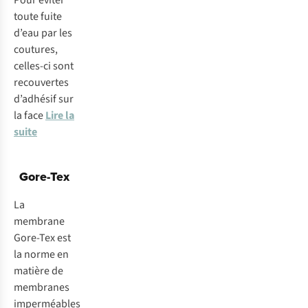
Pour éviter
toute fuite
d’eau par les
coutures,
celles-ci sont
recouvertes
d’adhésif sur
la face
Lire la
suite
Gore-Tex
La
membrane
Gore-Tex est
la norme en
matière de
membranes
imperméables