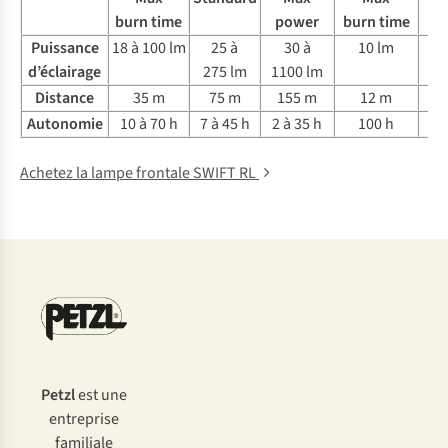
burn time
power
burn time
Puissance
18 à 100 lm
25 à
30 à
10 lm
1
d’éclairage
275 lm
1100 lm
Distance
35 m
75 m
155 m
12 m
Autonomie
10 à 70 h
7 à 45 h
2 à 35 h
100 h
Achetez la lampe frontale SWIFT RL
Petzl
est une
entreprise
familiale