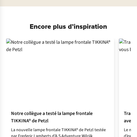
Encore plus d’inspiration
Notre collègue a testé la lampe frontale
Trail 
TIKKINA® de Petzl
avez-v
La nouvelle lampe frontale TIKKINA® de Petzl testée
Le mome
par Frederic Lamberts d’A.S.Adventure Wilrijk
d’expér