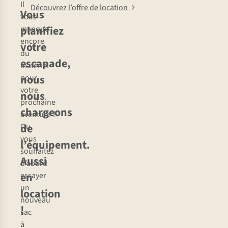
Il
Découvrez l’offre de location
Vous
vous
planifiez
manque
encore
votre
du
escapade,
matériel
nous
pour
votre
nous
prochaine
chargeons
aventure ?
de
Ou
vous
l’équipement.
souhaitez
Aussi
d’abord
en
essayer
un
location
nouveau
!
sac
à