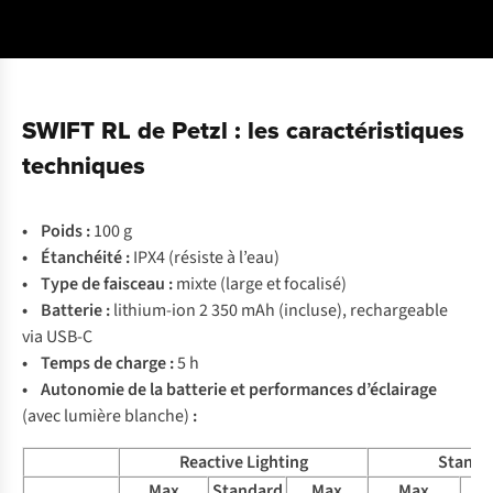
SWIFT RL de Petzl : les caractéristiques
techniques
• Poids :
100 g
• Étanchéité :
IPX4 (résiste à l’eau)
• Type de faisceau :
mixte (large et focalisé)
• Batterie :
lithium-ion 2 350 mAh (incluse), rechargeable
via USB-C
• Temps de charge
:
5 h
• Autonomie de la batterie et performances d’éclairage
(avec lumière blanche)
:
Reactive Lighting
Standa
Max
Standard
Max
Max
St