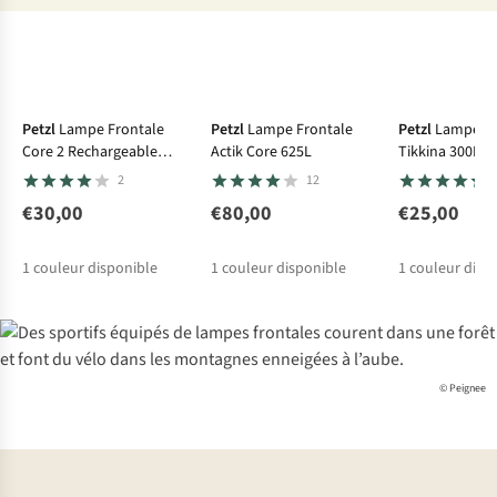
Petzl
Lampe Frontale
Petzl
Lampe Frontale
Petzl
Lampe Fr
Core 2 Rechargeable
Actik Core 625L
Tikkina 300L
Battery Usb-C
2
12
€30,00
€80,00
€25,00
1
couleur disponible
1
couleur disponible
1
couleur disp
© Peignee