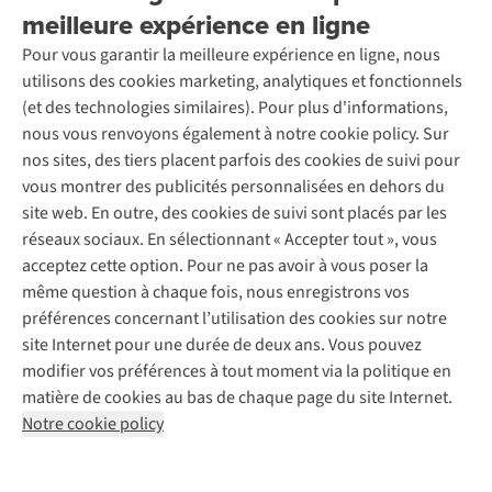
Seconde-main
meilleure expérience en ligne
Entretien & réparations
Nos magasins
Entretien de ski
A.S.Magazine
Garantie
Pour vous garantir la meilleure expérience en ligne, nous
À propos d’A.S.Adventure
Service de lavage
Explore Camp
Contactez-nous
utilisons des cookies marketing, analytiques et fonctionnels
Déclaration d'accessibilité
Entretien de chaussures
Gear Check
(et des technologies similaires). Pour plus d'informations,
Réparation de chaussures
Expertise & conseils
nous vous renvoyons également à notre cookie policy. Sur
Abonnez-vous à la newsletter
Réparation de vêtements
nos sites, des tiers placent parfois des cookies de suivi pour
Retouches
vous montrer des publicités personnalisées en dehors du
Pour les entreprises
Suivez-nous
site web. En outre, des cookies de suivi sont placés par les
réseaux sociaux. En sélectionnant « Accepter tout », vous
acceptez cette option. Pour ne pas avoir à vous poser la
même question à chaque fois, nous enregistrons vos
préférences concernant l’utilisation des cookies sur notre
site Internet pour une durée de deux ans. Vous pouvez
Mentions légales
Politique de confidentialité
modifier vos préférences à tout moment via la politique en
Conditions générales
Cookie Policy
matière de cookies au bas de chaque page du site Internet.
Notre cookie policy
AS Adventure Luxemburg SA,
Boulevard F.W. Raiffeisen 25,
L-2411 Luxembourg
team@asadventure.com
+32 (0)3 828 30 15