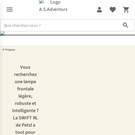
air la plus intelligente
Sho
Expertise & Conseils
La SWIFT RL de Petzl : la lampe frontale de ple
© Peignee
Vous
recherchez
une lampe
frontale
légère,
robuste et
intelligente ?
La SWIFT RL
de Petzl
a
tout pour