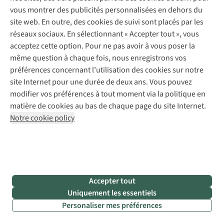
Ensemble, nous sommes plus forts. Certaines ONG mettent
vous montrer des publicités personnalisées en dehors du
déjà le paquet !
site web. En outre, des cookies de suivi sont placés par les
réseaux sociaux. En sélectionnant « Accepter tout », vous
River Cleanup
acceptez cette option. Pour ne pas avoir à vous poser la
même question à chaque fois, nous enregistrons vos
Tout a commencé en 2017, par un défi consistant à ramasser
préférences concernant l’utilisation des cookies sur notre
des déchets sauvages
pendant 10 minutes
. Avec un sac
site Internet pour une durée de deux ans. Vous pouvez
poubelle plein en guise de résultat. « J’ai soudain vu des
modifier vos préférences à tout moment via la politique en
déchets sauvages que je n’avais pas vus auparavant et j’ai
matière de cookies au bas de chaque page du site Internet.
réalisé... qu’il y en avait
partout
», explique Thomas
Notre cookie policy
de Groote, fondateur de l’association
River Cleanup
. Ces
10 minutes ont débouché sur une mission de nettoyage des
rivières. Thomas a commencé à organiser des
actions de
nettoyage
, tantôt avec 10 personnes, tantôt avec 100. 10 000
bénévoles provenant de 60 pays différents ont participé à
Accepter tout
une action de nettoyage le long du Rhin. L’année suivante, ce
Uniquement les essentiels
sont 100 000 bénévoles qui ont nettoyé 10 rivières. Et River
Personaliser mes préférences
Cleanup continue à se développer : entretemps, elle a
mobilisé 230 000 personnes dans 97 pays. Grâce au modèle