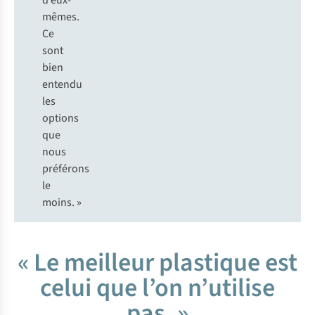
d’eux-
mêmes.
Ce
sont
bien
entendu
les
options
que
nous
préférons
le
moins. »
« Le meilleur plastique est
celui que l’on n’utilise
pas. »