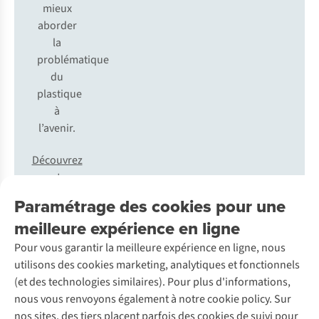
mieux
aborder
la
problématique
du
plastique
à
l’avenir.
Découvrez
notre
entrepreneuriat
Paramétrage des cookies pour une
durable
meilleure expérience en ligne
Pour vous garantir la meilleure expérience en ligne, nous
utilisons des cookies marketing, analytiques et fonctionnels
Organisations luttant contre la soupe
(et des technologies similaires). Pour plus d'informations,
de plastique
nous vous renvoyons également à notre cookie policy. Sur
nos sites, des tiers placent parfois des cookies de suivi pour