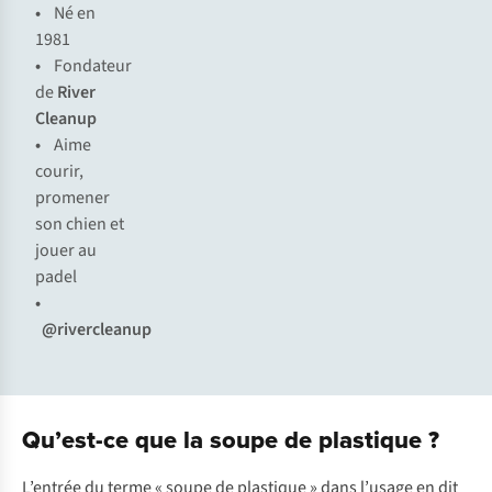
•
Né en
1981
•
Fondateur
de
River
Cleanup
•
Aime
courir,
promener
son chien et
jouer au
padel
•
@rivercleanup
Qu’est-ce que la soupe de plastique ?
L’entrée du terme « soupe de plastique » dans l’usage en dit