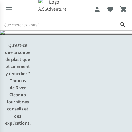
et approche
Sho
Expertise & Conseils
La soupe de plastique : problème, conséqu
Qu’est-ce
que la soupe
de plastique
et comment
y remédier ?
Thomas
de River
Cleanup
fournit des
conseils et
des
explications.