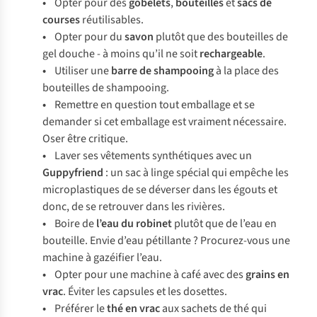
•
Opter pour des
gobelets
,
bouteilles
et
sacs de
courses
réutilisables.
•
Opter pour du
savon
plutôt que des bouteilles de
gel douche - à moins qu’il ne soit
rechargeable
.
•
Utiliser une
barre de shampooing
à la place des
bouteilles de shampooing.
•
Remettre en question tout emballage et se
demander si cet emballage est vraiment nécessaire.
Oser être critique.
•
Laver ses vêtements synthétiques avec un
Guppyfriend
: un sac à linge spécial qui empêche les
microplastiques de se déverser dans les égouts et
donc, de se retrouver dans les rivières.
•
Boire de
l’eau du robinet
plutôt que de l’eau en
bouteille. Envie d’eau pétillante ? Procurez-vous une
machine à gazéifier l’eau.
•
Opter pour une machine à café avec des
grains en
vrac
. Éviter les capsules et les dosettes.
•
Préférer le
thé en vrac
aux sachets de thé qui