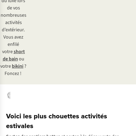
du luxe lors
de vos
nombreuses
activités
d’extérieur.
Vous avez
enfilé
votre
short
de bain
ou
votre
bikini
?
Foncez !
Activités estivales
Location
Protection solaire
Marques d’été
Voici les plus chouettes activités
estivales