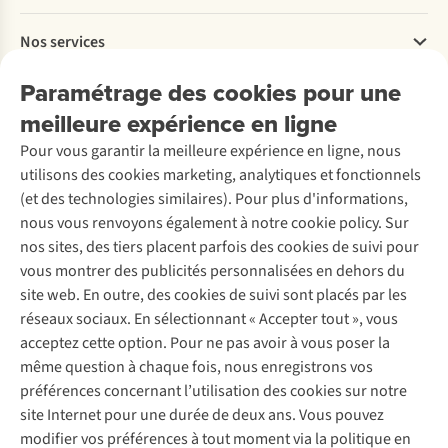
Payer
Travailler chez A.S.Adventure
Nos services
Livraison
Explore More
Retourner
Entreprise responsable
Location / Location sports d’hiver
Paramétrage des cookies pour une
Rétractation d'une commande
Découvrez
À propos d’Ayacucho
Seconde-main
meilleure expérience en ligne
Entretien & réparations
Nos magasins
Entretien de ski
A.S.Magazine
Garantie
Pour vous garantir la meilleure expérience en ligne, nous
À propos d’A.S.Adventure
Service de lavage
Explore Camp
Contactez-nous
utilisons des cookies marketing, analytiques et fonctionnels
Déclaration d'accessibilité
Entretien de chaussures
Gear Check
(et des technologies similaires). Pour plus d'informations,
Réparation de chaussures
Expertise & conseils
nous vous renvoyons également à notre cookie policy. Sur
Abonnez-vous à la newsletter
Réparation de vêtements
nos sites, des tiers placent parfois des cookies de suivi pour
Retouches
vous montrer des publicités personnalisées en dehors du
Pour les entreprises
Suivez-nous
site web. En outre, des cookies de suivi sont placés par les
réseaux sociaux. En sélectionnant « Accepter tout », vous
acceptez cette option. Pour ne pas avoir à vous poser la
même question à chaque fois, nous enregistrons vos
préférences concernant l’utilisation des cookies sur notre
site Internet pour une durée de deux ans. Vous pouvez
Mentions légales
Politique de confidentialité
modifier vos préférences à tout moment via la politique en