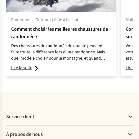
Randonnée | Outdoor | Aide à l'achat
Maillot
Comment choisir les meilleures chaussures de
Commen
randonnée ?
sur le
Des chaussures de randonnée de qualité peuvent
Vous av
faire toute la différence lors d’une randonnée. Mais
votre m
quel modèle choisir pour la montagne, et quand
astuces
opter pour des chaussures de trail ? Jonathan, expert
Lire la suite
Lire la 
en chaussures de randonnée, vous aide à faire le bon
choix.
Service client
Questions fréquentes
À propos de nous
Commander