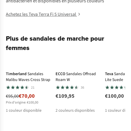
antibactérien et disponibles en plusieurs couleurs
Achetez les Teva Terra Fi 5 Universal
Plus de sandales de marche pour
femmes
-26%
Le choix A.S.
Timberland
Sandales
ECCO
Sandales Offroad
Teva
Sandales 
Malibu Waves Cross Strap
Roam W
Lite Suede
21
36
€70,00
€109,95
€100,00
€95,00
Prix d'origine: €100,00
1
couleur disponible
2
couleurs disponibles
1
couleur disp
%