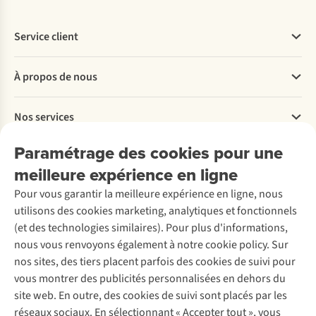
Service client
Questions fréquentes
À propos de nous
Commander
Payer
Travailler chez A.S.Adventure
Nos services
Livraison
Explore More
Retourner
Entreprise responsable
Location / Location sports d’hiver
Paramétrage des cookies pour une
Rétractation d'une commande
Découvrez
À propos d’Ayacucho
Seconde-main
meilleure expérience en ligne
Entretien & réparations
Nos magasins
Entretien de ski
A.S.Magazine
Garantie
Pour vous garantir la meilleure expérience en ligne, nous
À propos d’A.S.Adventure
Service de lavage
Explore Camp
Contactez-nous
utilisons des cookies marketing, analytiques et fonctionnels
Déclaration d'accessibilité
Entretien de chaussures
Gear Check
(et des technologies similaires). Pour plus d'informations,
Réparation de chaussures
Expertise & conseils
nous vous renvoyons également à notre cookie policy. Sur
Abonnez-vous à la newsletter
Réparation de vêtements
nos sites, des tiers placent parfois des cookies de suivi pour
Retouches
vous montrer des publicités personnalisées en dehors du
Pour les entreprises
Suivez-nous
site web. En outre, des cookies de suivi sont placés par les
réseaux sociaux. En sélectionnant « Accepter tout », vous