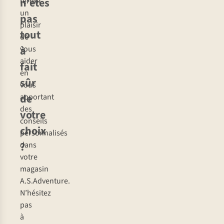
n’êtes
feront
un
pas
plaisir
tout
de
à
vous
aider
fait
en
sûr
vous
de
apportant
des
votre
conseils
choix
personnalisés
?
dans
votre
magasin
A.S.Adventure.
N’hésitez
pas
à