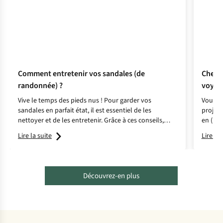
Comment entretenir vos sandales (de
Checkl
randonnée) ?
voyage
Vive le temps des pieds nus ! Pour garder vos
Vous av
sandales en parfait état, il est essentiel de les
projets
nettoyer et de les entretenir. Grâce à ces conseils,
en (lon
elles vous accompagneront de nombreux étés.
check-l
Lire la suite
Lire la 
!
Découvrez-en plus