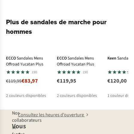
Plus de sandales de marche pour
hommes
-30%
ECCO
Sandales Mens
ECCO
Sandales Mens
Keen
Sandales
Offroad Yucatan Plus
Offroad Yucatan Plus
190
190
€83,97
€119,95
€120,00
€119,95
2
couleurs disponibles
2
couleurs disponibles
1
couleur disp
%
%
Nos
Consultez les heures d’ouverture
collaborateurs
Vous
se