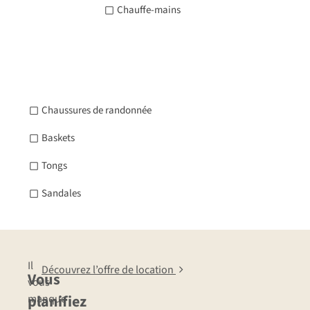
Chauffe-mains
Chaussures de randonnée
Baskets
Tongs
Sandales
Il
Découvrez l’offre de location
Vous
vous
planifiez
manque