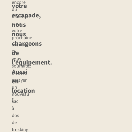
encore
votre
du
escapade,
matériel
nous
pour
votre
nous
prochaine
chargeons
aventure ?
de
Ou
vous
l’équipement.
souhaitez
Aussi
d’abord
en
essayer
un
location
nouveau
!
sac
à
dos
de
trekking