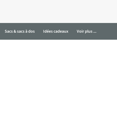
Sacs & sacs à dos
Idées cadeaux
Voir plus ...