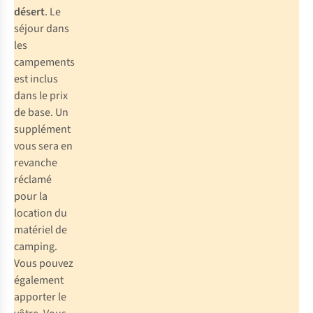
désert
. Le
séjour dans
les
campements
est inclus
dans le prix
de base. Un
supplément
vous sera en
revanche
réclamé
pour la
location du
matériel de
camping.
Vous pouvez
également
apporter le