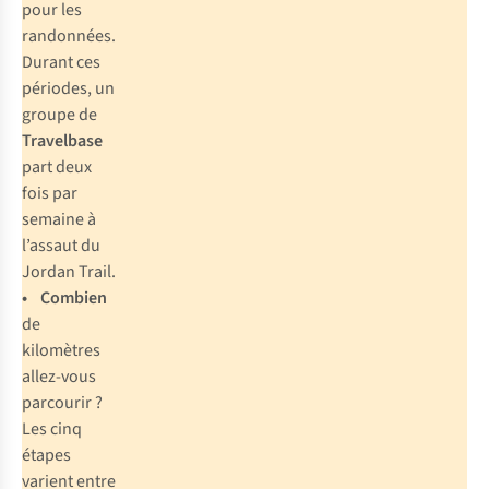
pour les
randonnées.
Durant ces
périodes, un
groupe de
Travelbase
part deux
fois par
semaine à
l’assaut du
Jordan Trail.
• Combien
de
kilomètres
allez-vous
parcourir ?
Les cinq
étapes
varient entre