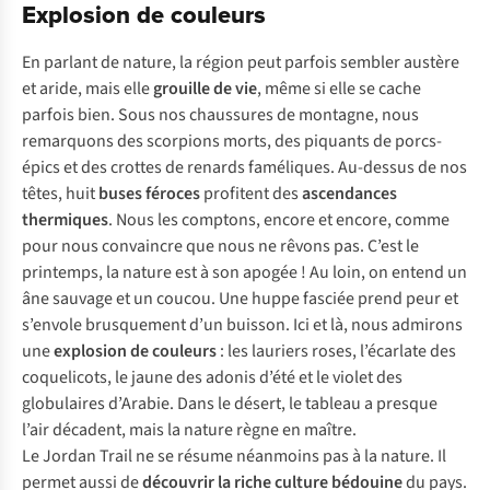
Explosion de couleurs
En parlant de nature, la région peut parfois sembler austère
et aride, mais elle
grouille de vie
, même si elle se cache
parfois bien. Sous nos chaussures de montagne, nous
remarquons des scorpions morts, des piquants de porcs-
épics et des crottes de renards faméliques. Au-dessus de nos
têtes, huit
buses féroces
profitent des
ascendances
thermiques
. Nous les comptons, encore et encore, comme
pour nous convaincre que nous ne rêvons pas. C’est le
printemps, la nature est à son apogée ! Au loin, on entend un
âne sauvage et un coucou. Une huppe fasciée prend peur et
s’envole brusquement d’un buisson. Ici et là, nous admirons
une
explosion de couleurs
: les lauriers roses, l’écarlate des
coquelicots, le jaune des adonis d’été et le violet des
globulaires d’Arabie. Dans le désert, le tableau a presque
l’air décadent, mais la nature règne en maître.
Le Jordan Trail ne se résume néanmoins pas à la nature. Il
permet aussi de
découvrir la riche culture bédouine
du pays.