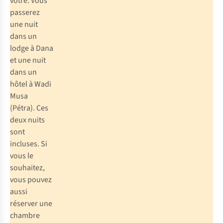
vôtre. Vous
passerez
une nuit
dans un
lodge à Dana
et une nuit
dans un
hôtel à Wadi
Musa
(Pétra). Ces
deux nuits
sont
incluses. Si
vous le
souhaitez,
vous pouvez
aussi
réserver une
chambre