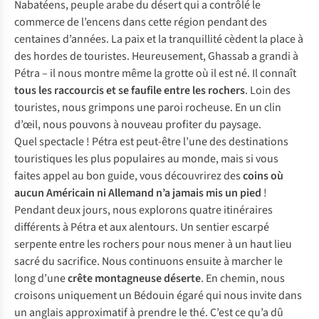
Nabatéens, peuple arabe du désert qui a contrôlé le
commerce de l’encens dans cette région pendant des
centaines d’années. La paix et la tranquillité cèdent la place à
des hordes de touristes. Heureusement, Ghassab a grandi à
Pétra – il nous montre même la grotte où il est né. Il connaît
tous les raccourcis et se faufile entre les rochers
. Loin des
touristes, nous grimpons une paroi rocheuse. En un clin
d’œil, nous pouvons à nouveau profiter du paysage.
Quel spectacle ! Pétra est peut-être l’une des destinations
touristiques les plus populaires au monde, mais si vous
faites appel au bon guide, vous découvrirez des
coins où
aucun Américain ni Allemand n’a jamais mis un pied
!
Pendant deux jours, nous explorons quatre itinéraires
différents à Pétra et aux alentours. Un sentier escarpé
serpente entre les rochers pour nous mener à un haut lieu
sacré du sacrifice. Nous continuons ensuite à marcher le
long d’une
crête montagneuse déserte
. En chemin, nous
croisons uniquement un Bédouin égaré qui nous invite dans
un anglais approximatif à prendre le thé. C’est ce qu’a dû