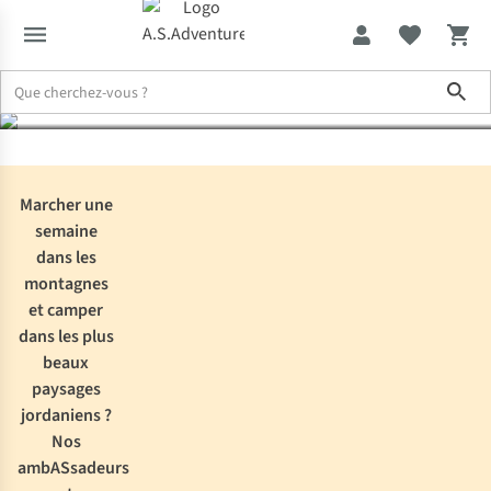
désert sur le Jordan Trail
Sho
Expertise & Conseils
Randonnée dans le désert sur le Jordan Trai
Marcher une
semaine
dans les
montagnes
et camper
dans les plus
beaux
paysages
jordaniens ?
Nos
ambASsadeurs