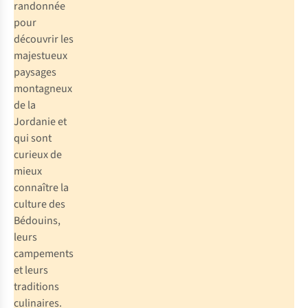
randonnée
pour
découvrir les
majestueux
paysages
montagneux
de la
Jordanie et
qui sont
curieux de
mieux
connaître la
culture des
Bédouins,
leurs
campements
et leurs
traditions
culinaires.