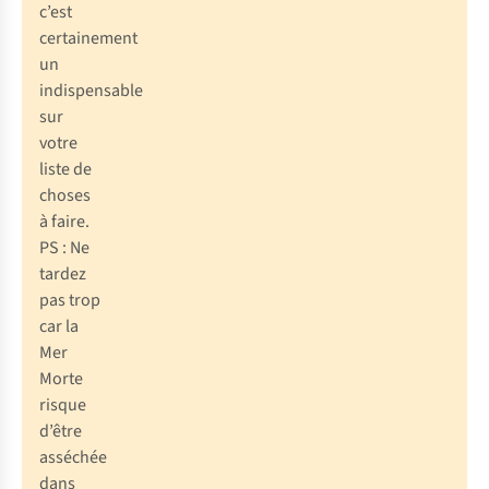
c’est
certainement
un
indispensable
sur
votre
liste de
choses
à faire.
PS : Ne
tardez
pas trop
car la
Mer
Morte
risque
d’être
asséchée
dans