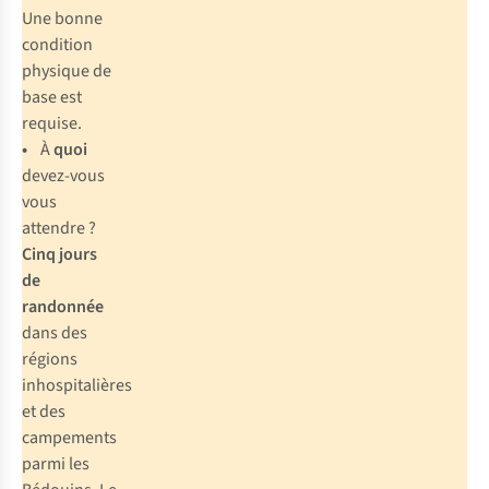
Une bonne
condition
physique de
base est
requise.
•
À
quoi
devez-vous
vous
attendre ?
Cinq jours
de
randonnée
dans des
régions
inhospitalières
et des
campements
parmi les