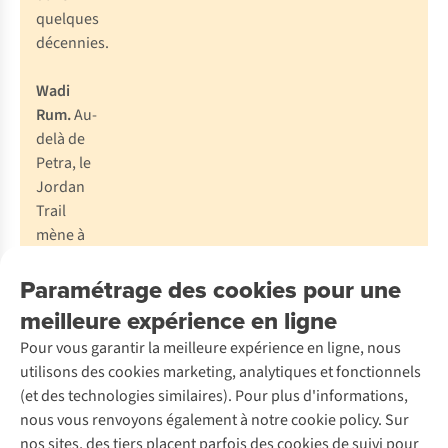
quelques
décennies.
Wadi
Rum.
Au-
delà de
Petra, le
Jordan
Trail
mène à
d’immense
Paramétrage des cookies pour une
dunes
de
meilleure expérience en ligne
sable,
Pour vous garantir la meilleure expérience en ligne, nous
des
utilisons des cookies marketing, analytiques et fonctionnels
formations
(et des technologies similaires). Pour plus d'informations,
rocheuses,
nous vous renvoyons également à notre cookie policy. Sur
des
nos sites, des tiers placent parfois des cookies de suivi pour