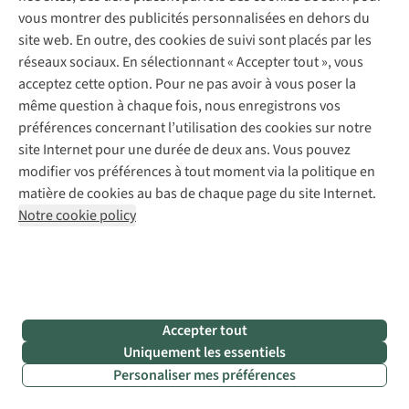
gorges
vous montrer des publicités personnalisées en dehors du
étroites
site web. En outre, des cookies de suivi sont placés par les
et des
réseaux sociaux. En sélectionnant « Accepter tout », vous
falaises
acceptez cette option. Pour ne pas avoir à vous poser la
impressionnantes.
même question à chaque fois, nous enregistrons vos
Pas
préférences concernant l’utilisation des cookies sur notre
étonnant
site Internet pour une durée de deux ans. Vous pouvez
que les
modifier vos préférences à tout moment via la politique en
producteurs
matière de cookies au bas de chaque page du site Internet.
de films
Notre cookie policy
hollywoodiens
aient
trouvé
en ce
lieu un
Accepter tout
décor
Uniquement les essentiels
parfait
Personaliser mes préférences
pour
Dune
,