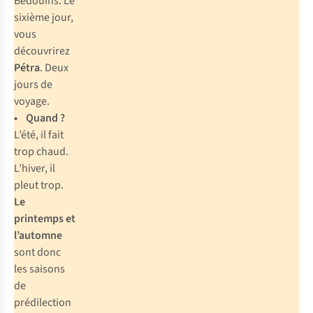
Bédouins. Le
sixième jour,
vous
découvrirez
Pétra
. Deux
jours de
voyage.
• Quand ?
L’été, il fait
trop chaud.
L’hiver, il
pleut trop.
Le
printemps et
l’automne
sont donc
les saisons
de
prédilection