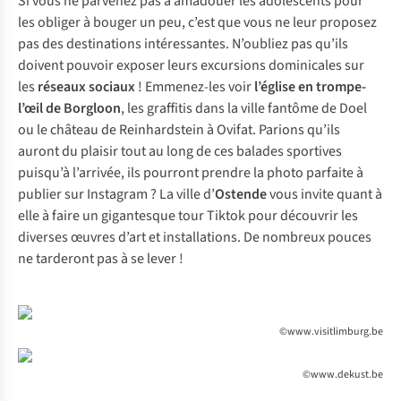
Si vous ne parvenez pas à amadouer les adolescents pour
les obliger à bouger un peu, c’est que vous ne leur proposez
pas des destinations intéressantes. N’oubliez pas qu’ils
doivent pouvoir exposer leurs excursions dominicales sur
les
réseaux sociaux
! Emmenez-les voir
l’église en trompe-
l’œil
de Borgloon
, les graffitis dans la ville fantôme de Doel
ou le château de Reinhardstein à Ovifat. Parions qu’ils
auront du plaisir tout au long de ces balades sportives
puisqu’à l’arrivée, ils pourront prendre la photo parfaite à
publier sur Instagram ? La ville d’
Ostende
vous invite quant à
elle à faire un gigantesque
tour Tiktok
pour découvrir les
diverses œuvres d’art et installations. De nombreux pouces
ne tarderont pas à se lever !
©www.visitlimburg.be
©www.dekust.be