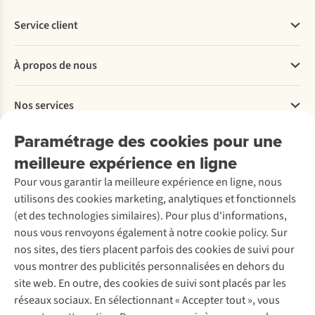
Service client
Questions fréquentes
À propos de nous
Commander
Payer
Travailler chez A.S.Adventure
Nos services
Livraison
Explore More
Retourner
Entreprise responsable
Location / Location sports d’hiver
Paramétrage des cookies pour une
Rétractation d'une commande
Découvrez
À propos d’Ayacucho
Seconde-main
meilleure expérience en ligne
Entretien & réparations
Nos magasins
Entretien de ski
A.S.Magazine
Garantie
Pour vous garantir la meilleure expérience en ligne, nous
À propos d’A.S.Adventure
Service de lavage
Explore Camp
Contactez-nous
utilisons des cookies marketing, analytiques et fonctionnels
Déclaration d'accessibilité
Entretien de chaussures
Gear Check
(et des technologies similaires). Pour plus d'informations,
Réparation de chaussures
Expertise & conseils
nous vous renvoyons également à notre cookie policy. Sur
Abonnez-vous à la newsletter
Réparation de vêtements
nos sites, des tiers placent parfois des cookies de suivi pour
Retouches
vous montrer des publicités personnalisées en dehors du
Pour les entreprises
Suivez-nous
site web. En outre, des cookies de suivi sont placés par les
réseaux sociaux. En sélectionnant « Accepter tout », vous