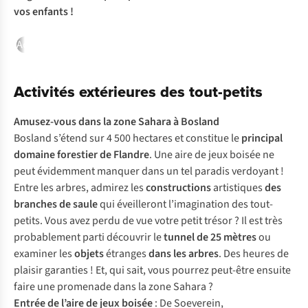
vos enfants !
Activités extérieures des tout-petits
Activités extérieures des p
Activités extérieures des tout-petits
Amusez-vous dans la
zone Sahara
à Bosland
Bosland s’étend sur 4 500 hectares et constitue le
principal
domaine forestier de Flandre
. Une aire de jeux boisée ne
peut évidemment manquer dans un tel paradis verdoyant !
Entre les arbres, admirez les
constructions
artistiques
des
branches de saule
qui éveilleront l’imagination des tout-
petits. Vous avez perdu de vue votre petit trésor ? Il est très
probablement parti découvrir le
tunnel de 25 mètres
ou
examiner les
objets
étranges
dans les arbres
. Des heures de
plaisir garanties ! Et, qui sait, vous pourrez peut-être ensuite
faire une promenade dans la zone Sahara ?
Entrée de l’aire de jeux boisée
: De Soeverein,