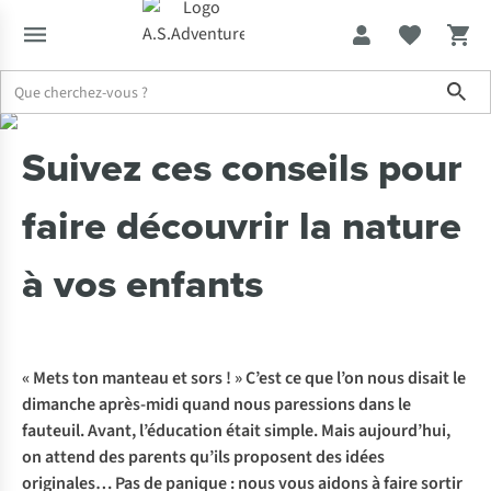
Sho
Expertise & Conseils
Suivez ces conseils pour faire découvrir la n
Suivez ces conseils pour
faire découvrir la nature
à vos enfants
« Mets ton manteau et sors ! » C’est ce que l’on nous disait le
dimanche après-midi quand nous paressions dans le
fauteuil. Avant, l’éducation était simple. Mais aujourd’hui,
on attend des parents qu’ils proposent des idées
originales… Pas de panique : nous vous aidons à faire sortir