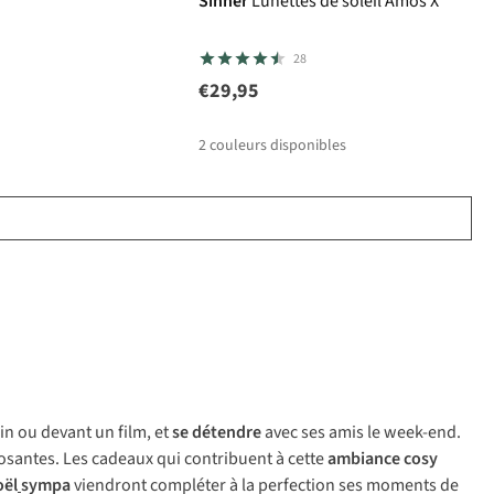
Sinner
Lunettes de soleil Amos X
28
€29,95
2
couleurs disponibles
ain ou devant un film, et
se détendre
avec ses amis le week-end.
eposantes. Les cadeaux qui contribuent à cette
ambiance cosy
oël
sympa
viendront compléter à la perfection ses moments de