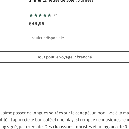
Sinner
Lunettes de soleil Durness
27
€44,95
1
couleur disponible
Tout pour le voyageur branché
 Il aime passer de longues soirées sur le canapé, un bon livre à la m
lité
. Il apprécie le bon café et une playlist remplie de musiques r
ug stylé
, par exemple. Des
chaussons robustes
et un
pyjama de N