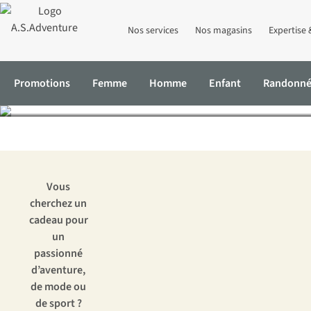
Nos services
Nos magasins
Expertise 
Les cadeaux 
Promotions
Femme
Homme
Enfant
Randonn
Accueil
Expertise & Conseils
Les cadeaux de Noël les plus ori
Vous
cherchez un
cadeau pour
un
passionné
d’aventure,
de mode ou
de sport ?