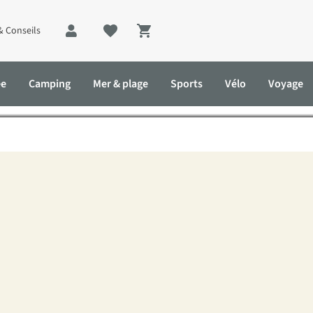
& Conseils
Shopping cart
de Noël les plus originau
ée
Camping
Mer & plage
Sports
Vélo
Voyage
ginaux pour hommes