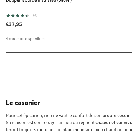
Dopper
Gourde Insulated (580Ml)
196
€37,95
4
couleurs disponibles
Le casanier
Pour cet épicurien, rien ne vaut le confort de son
propre cocon
.
Sa maison est son refuge : un lieu où règnent
chaleur et convivia
feront toujours mouche : un
plaid en polaire
bien chaud ou un
m