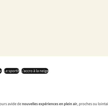
ic
Le sportif
L’accro à la neige
ujours avide de
nouvelles expériences en plein air
, proches ou loint