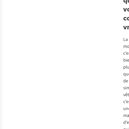
q
v
c
v
La
mo
c’e
bi
pl
qu
de
si
vê
c’e
un
ma
d’