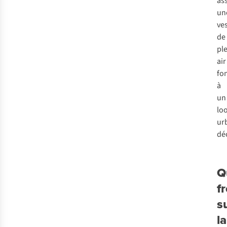
as
un
ve
de
pl
air
fo
à
un
lo
ur
dé
Q
f
s
la