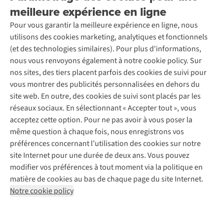
de
À propos d’Ayacucho
les
Seconde-main
str
meilleure expérience en ligne
Entretien & réparations
art
Nos magasins
to
Entretien de ski
no
A.S.Magazine
Garantie
bo
Pour vous garantir la meilleure expérience en ligne, nous
À propos d’A.S.Adventure
oc
Service de lavage
av
Explore Camp
Contactez-nous
ma
utilisons des cookies marketing, analytiques et fonctionnels
Déclaration d'accessibilité
l’o
Entretien de chaussures
ré
Gear Check
qu
(et des technologies similaires). Pour plus d'informations,
et
Réparation de chaussures
to
Expertise & conseils
s’
nous vous renvoyons également à notre cookie policy. Sur
les
Abonnez-vous à la newsletter
Réparation de vêtements
les
ra
nos sites, des tiers placent parfois des cookies de suivi pour
ro
Retouches
ty
inv
vous montrer des publicités personnalisées en dehors du
ch
Pour les entreprises
de
Suivez-nous
da
site web. En outre, des cookies de suivi sont placés par les
vo
je
de
réseaux sociaux. En sélectionnant « Accepter tout », vous
me
et
ma
acceptez cette option. Pour ne pas avoir à vous poser la
trè
vo
du
même question à chaque fois, nous enregistrons vos
so
ex
co
préférences concernant l’utilisation des cookies sur notre
en
la
la
site Internet pour une durée de deux ans. Vous pouvez
val
co
Mentions légales
Politique de confidentialité
lai
modifier vos préférences à tout moment via la politique en
Q
qu
Conditions générales
Cookie Policy
ou
matière de cookies au bas de chaque page du site Internet.
co
vo
le
Notre cookie policy
AS Adventure Luxemburg SA,
Boulevard F.W. Raiffeisen 25,
ira
co
L-2411 Luxembourg
v
le
C’e
team@asadventure.com
m
+32 (0)3 828 30 15