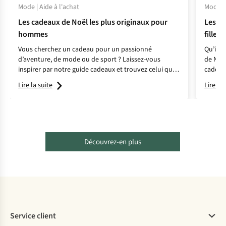
Mode | Aide à l'achat
Mode | 
Les cadeaux de Noël les plus originaux pour
Les ca
hommes
filles
Vous cherchez un cadeau pour un passionné
Qu’ils 
d’aventure, de mode ou de sport ? Laissez-vous
de Noë
inspirer par notre guide cadeaux et trouvez celui qui
cadeaux
lui correspond parfaitement.
et créat
Lire la suite
Lire la 
Découvrez-en plus
Service client