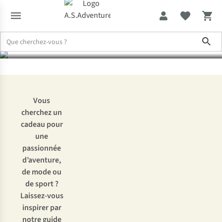
femmes
Sho
Expertise & Conseils
Les cadeaux de Noël les plus originaux pou
Vous
cherchez un
cadeau pour
une
passionnée
d’aventure,
de mode ou
de sport ?
Laissez-vous
inspirer par
notre guide