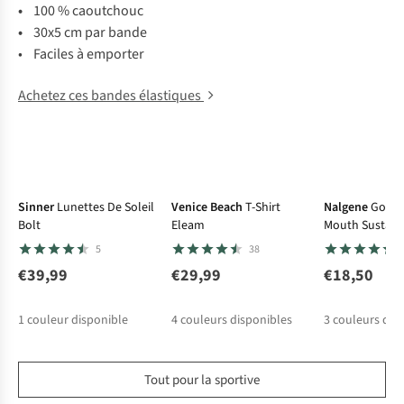
•
100 % caoutchouc
•
30x5 cm par bande
• Faciles à emporter
Achetez ces bandes élastiques
Sinner
Lunettes De Soleil
Venice Beach
T-Shirt
Nalgene
Gourd
Bolt
Eleam
Mouth Sustain
5
38
€39,99
€29,99
€18,50
1
couleur disponible
4
couleurs disponibles
3
couleurs dis
%
Tout pour la sportive