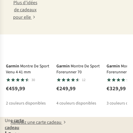
Plus d’idées
de cadeaux
pour elle
Garmin
Montre De Sport
Garmin
Montre De Sport
Garmin
Montre
Venu 4 41 mm
Forerunner 70
Forerunner 17
30
12
€459,99
€249,99
€329,99
2
couleurs disponibles
4
couleurs disponibles
3
couleurs dis
Une
carte
Achetez une carte cadeau
cadeau