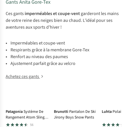
Gants Anita Gore-Tex
Ces gants
imperméables et
coupe-vent
garderont les mains
de votre reine des neiges bien au chaud. L’idéal pour ses
aventures aux sports d’hiver !
•
Imperméables et coupe-vent
•
Respirants grâce à la membrane Gore-Tex
•
Renfort au niveau des paumes
•
Ajustement parfait grâce au velcro
Achetez ces gants
-30%
Patagonia
Système De
Brunotti
Pantalon De Ski
Luhta
Polaire I
Rangement Atom Sling
Jirony Boys Snow Pants
8L
56