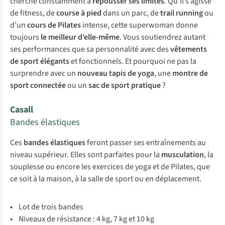
cherche constamment à
repousser ses limites
. Qu’il s’agisse
de fitness, de
course à pied
dans un parc, de
trail running
ou
d’un
cours de Pilates
intense, cette superwoman donne
toujours
le meilleur d’elle-même
. Vous soutiendrez autant
ses performances que sa personnalité avec des
vêtements
de sport élégants
et fonctionnels. Et pourquoi ne pas la
surprendre avec un
nouveau tapis de yoga
, une
montre de
sport connectée
ou un
sac de sport pratique
?
Casall
Bandes élastiques
Ces
bandes élastiques
feront passer ses entraînements au
niveau supérieur. Elles sont parfaites pour la
musculation
, la
souplesse ou encore les exercices de yoga et de Pilates, que
ce soit à la maison, à la salle de sport ou en déplacement.
•
Lot de trois bandes
•
Niveaux de résistance : 4 kg, 7 kg et 10 kg