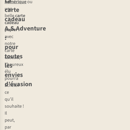
La
numérique
ou
carte
une
belle
carte
cadeau
cadeau
A.S.Adventure
papier
:
:
avec
notre
pour
carte
toutes
cadeau,
les
l’heureux
élu
envies
pourra
d’évasion
acheter
ce
qu’il
souhaite !
Il
peut,
par