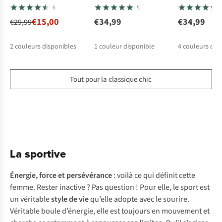
6
5
€15,00
€34,99
€34,99
€29,99
2
couleurs disponibles
1
couleur disponible
4
couleurs dis
%
%
%
%
Tout pour la classique chic
La sportive
Énergie, force et persévérance
: voilà ce qui définit cette
femme. Rester inactive ? Pas question ! Pour elle, le sport est
un véritable
style de vie
qu’elle adopte avec le sourire.
Véritable boule d’énergie, elle est toujours en mouvement et