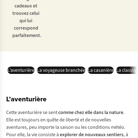
cadeaux et
trouvez celui
qui lui
correspond
parfaitement.
L’aventurière
La voyageuse branchée
La casanière
La classiq
L’aventurière
Cette aventurière se sent
comme chez elle
dans la nature
.
Elle est toujours en quête de liberté et de nouvelles
aventures, peu importe la saison ou les conditions météo.
Pour elle, la vie consiste à
explorer de nouveaux sentiers
, à