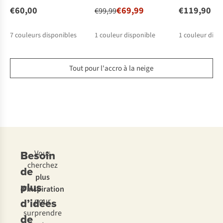
€60,00
€69,99
€119,90
€99,99
7
couleurs disponibles
1
couleur disponible
1
couleur disp
Tout pour l'accro à la neige
Besoin
Vous
cherchez
de
plus
plus
d’inspiration
d’idées
pour
surprendre
de