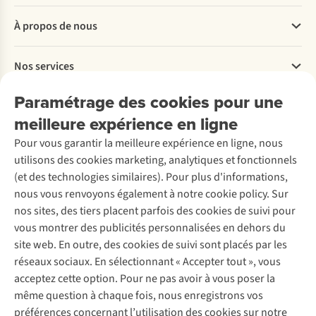
Questions fréquentes
À propos de nous
Commander
Payer
Travailler chez A.S.Adventure
Nos services
Livraison
Explore More
Retourner
Entreprise responsable
Location / Location sports d’hiver
Paramétrage des cookies pour une
Rétractation d'une commande
Découvrez
À propos d’Ayacucho
Seconde-main
meilleure expérience en ligne
Entretien & réparations
Nos magasins
Entretien de ski
A.S.Magazine
Garantie
Pour vous garantir la meilleure expérience en ligne, nous
À propos d’A.S.Adventure
Service de lavage
Explore Camp
Contactez-nous
utilisons des cookies marketing, analytiques et fonctionnels
Déclaration d'accessibilité
Entretien de chaussures
Gear Check
(et des technologies similaires). Pour plus d'informations,
Réparation de chaussures
Expertise & conseils
nous vous renvoyons également à notre cookie policy. Sur
Abonnez-vous à la newsletter
Réparation de vêtements
nos sites, des tiers placent parfois des cookies de suivi pour
Retouches
vous montrer des publicités personnalisées en dehors du
Pour les entreprises
Suivez-nous
site web. En outre, des cookies de suivi sont placés par les
réseaux sociaux. En sélectionnant « Accepter tout », vous
acceptez cette option. Pour ne pas avoir à vous poser la
même question à chaque fois, nous enregistrons vos
préférences concernant l’utilisation des cookies sur notre