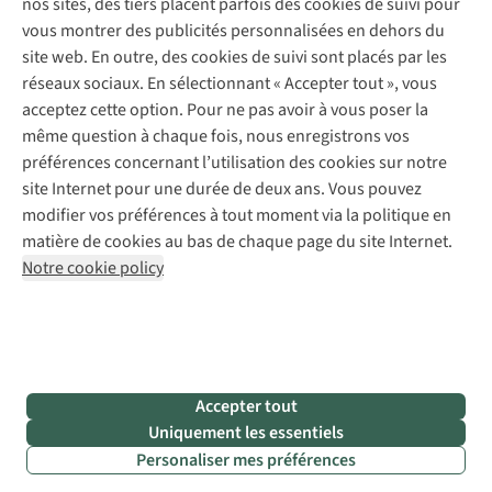
nos sites, des tiers placent parfois des cookies de suivi pour
Retouches
vous montrer des publicités personnalisées en dehors du
Pour les entreprises
Suivez-nous
site web. En outre, des cookies de suivi sont placés par les
réseaux sociaux. En sélectionnant « Accepter tout », vous
acceptez cette option. Pour ne pas avoir à vous poser la
même question à chaque fois, nous enregistrons vos
préférences concernant l’utilisation des cookies sur notre
site Internet pour une durée de deux ans. Vous pouvez
Mentions légales
Politique de confidentialité
modifier vos préférences à tout moment via la politique en
Conditions générales
Cookie Policy
matière de cookies au bas de chaque page du site Internet.
Notre cookie policy
AS Adventure Luxemburg SA,
Boulevard F.W. Raiffeisen 25,
L-2411 Luxembourg
team@asadventure.com
+32 (0)3 828 30 15
TVA LU 145.75.057
Accepter tout
Uniquement les essentiels
Personaliser mes préférences