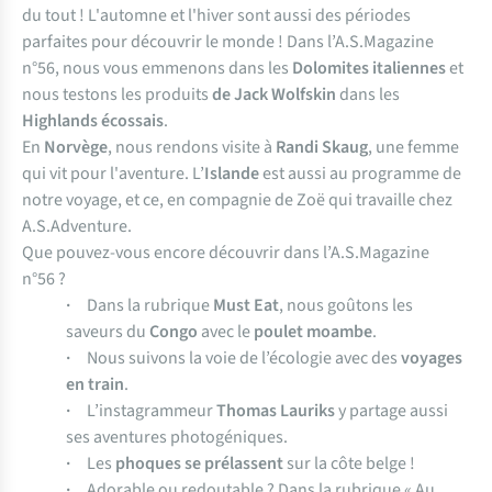
du tout ! L'automne et l'hiver sont aussi des périodes
parfaites pour découvrir le monde ! Dans l’A.S.Magazine
n°56, nous vous emmenons dans les
Dolomites italiennes
et
nous testons les produits
de Jack Wolfskin
dans les
Highlands écossais
.
En
Norvège
, nous rendons visite à
Randi Skaug
, une femme
qui vit pour l'aventure. L’
Islande
est aussi au programme de
notre voyage, et ce, en compagnie de Zoë qui travaille chez
A.S.Adventure.
Que pouvez-vous encore découvrir dans l’A.S.Magazine
n°56 ?
·
Dans la rubrique
Must Eat
, nous goûtons les
saveurs du
Congo
avec le
poulet moambe
.
·
Nous suivons la voie de l’écologie avec des
voyages
en train
.
·
L’instagrammeur
Thomas Lauriks
y partage aussi
ses aventures photogéniques.
·
Les
phoques se prélassent
sur la côte belge !
·
Adorable ou redoutable ? Dans la rubrique « Au