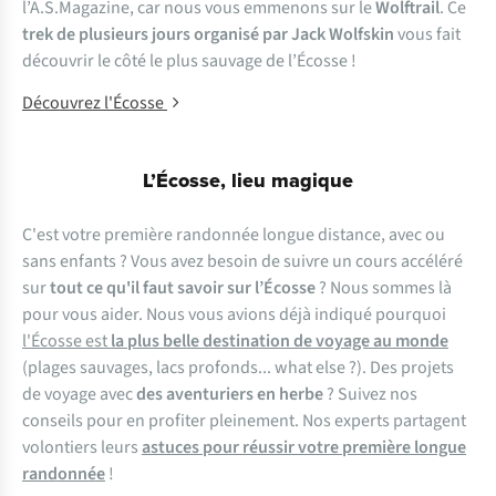
l’A.S.Magazine, car nous vous emmenons sur le
Wolftrail
. Ce
trek de plusieurs jours organisé par Jack Wolfskin
vous fait
découvrir le côté le plus sauvage de l’Écosse !
Découvrez l'Écosse
L’Écosse, lieu magique
C
'est
v
otre
pr
emière
ran
donnée
lo
ngue
dis
tance,
a
vec
ou
s
ans
en
fants
?
V
ous
a
vez
be
soin
de
su
ivre
un
c
ours
ac
céléré
s
ur
tout ce qu'il faut savoir sur l’Écosse
?
N
ous
so
mmes
là
p
our
v
ous
ai
der.
N
ous
v
ous
av
ions
d
éjà
in
diqué
po
urquoi
l'Écosse est
la plus belle destination de voyage au monde
(p
lages
sau
vages,
l
acs
pro
fonds...
w
hat
e
lse
?
).
D
es
projets
de voyage avec
des aventuriers en herbe
?
Su
ivez
n
os
co
nseils
p
our
en
pr
ofiter
ple
inement.
N
os
ex
perts
par
tagent
vol
ontiers
l
eurs
astuces pour réussir votre première longue
randonnée
!