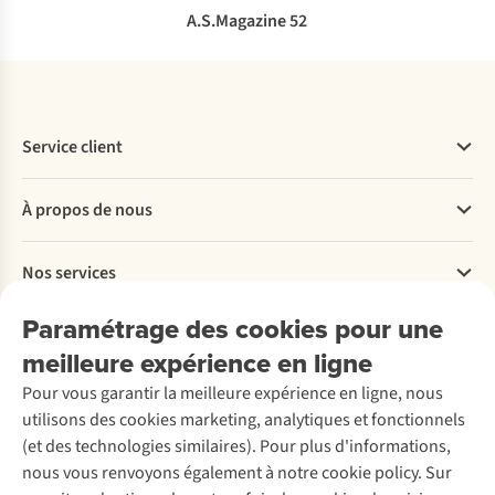
A.S.Magazine 52
Service client
Questions fréquentes
À propos de nous
Commander
Payer
Travailler chez A.S.Adventure
Nos services
Livraison
Explore More
Retourner
Entreprise responsable
Location / Location sports d’hiver
Paramétrage des cookies pour une
Rétractation d'une commande
Découvrez
À propos d’Ayacucho
Seconde-main
meilleure expérience en ligne
Entretien & réparations
Nos magasins
Entretien de ski
A.S.Magazine
Garantie
Pour vous garantir la meilleure expérience en ligne, nous
À propos d’A.S.Adventure
Service de lavage
Explore Camp
Contactez-nous
utilisons des cookies marketing, analytiques et fonctionnels
Déclaration d'accessibilité
Entretien de chaussures
Gear Check
(et des technologies similaires). Pour plus d'informations,
Réparation de chaussures
Expertise & conseils
nous vous renvoyons également à notre cookie policy. Sur
Abonnez-vous à la newsletter
Réparation de vêtements