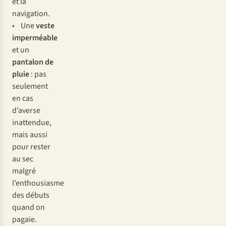
et la
navigation.
• Une
veste
imperméable
et un
pantalon de
pluie
: pas
seulement
en cas
d’averse
inattendue,
mais aussi
pour rester
au sec
malgré
l’enthousiasme
des débuts
quand on
pagaie.