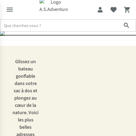
endroits
Sho
Expertise & Conseils
Le packrafting en Belgique : les plus beaux e
Glissez un
bateau
gonflable
dans votre
sac à dos et
plongez au
cœur de la
nature. Voici
les plus
belles
adresses