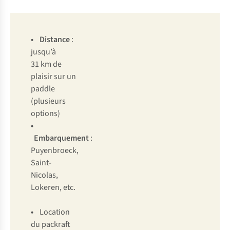
• Distance
:
jusqu’à
31 km de
plaisir sur un
paddle
(plusieurs
options)
•
Embarquement
:
Puyenbroeck,
Saint-
Nicolas,
Lokeren, etc.
•
Location
du packraft