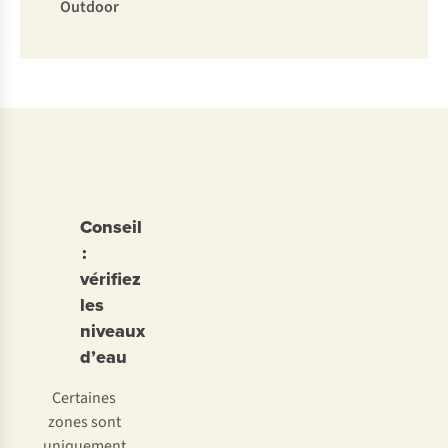
Outdoor
Conseil
:
vérifiez
les
niveaux
d’eau
Certaines
zones sont
uniquement