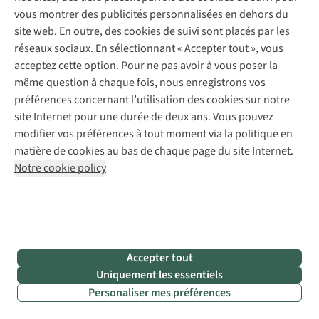
vous montrer des publicités personnalisées en dehors du
site web. En outre, des cookies de suivi sont placés par les
réseaux sociaux. En sélectionnant « Accepter tout », vous
Il
Découvrez l’offre de location
acceptez cette option. Pour ne pas avoir à vous poser la
Vous
vous
même question à chaque fois, nous enregistrons vos
planifiez
manque
préférences concernant l’utilisation des cookies sur notre
encore
votre
site Internet pour une durée de deux ans. Vous pouvez
du
modifier vos préférences à tout moment via la politique en
escapade,
matériel
matière de cookies au bas de chaque page du site Internet.
nous
pour
Notre cookie policy
votre
nous
prochaine
chargeons
aventure ?
de
Ou
vous
l’équipement.
Accepter tout
souhaitez
Aussi
Uniquement les essentiels
d’abord
Personaliser mes préférences
en
essayer
un