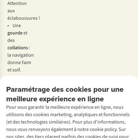
Attention
aux
éclaboussures !
• Une
gourde
et
des
collations
:
la navigation
donne faim
et soif.
Check-list
Paramétrage des cookies pour une
pour les
meilleure expérience en ligne
activités
nautiques
Pour vous garantir la meilleure expérience en ligne, nous
utilisons des cookies marketing, analytiques et fonctionnels
(et des technologies similaires). Pour plus d'informations,
nous vous renvoyons également à notre cookie policy. Sur
nos sites, des tiers placent parfois des cookies de suivi pour