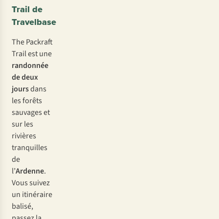
Trail de
Travelbase
The Packraft
Trail est une
randonnée
de deux
jours
dans
les forêts
sauvages et
sur les
rivières
tranquilles
de
l’
Ardenne
.
Vous suivez
un itinéraire
balisé,
passez la