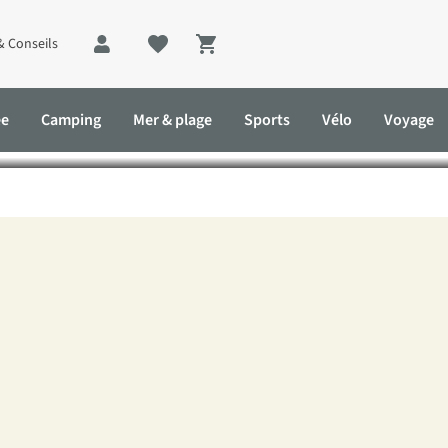
& Conseils
Shopping cart
lleurs podcasts pour s’éme
ée
Camping
Mer & plage
Sports
Vélo
Voyage
veiller