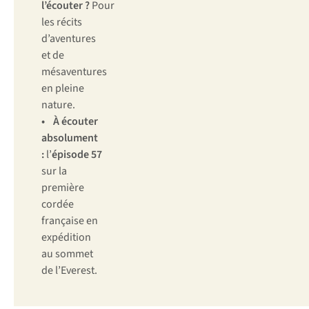
l’écouter ?
Pour
les récits
d’aventures
et de
mésaventures
en pleine
nature.
• À écouter
absolument
:
l’
épisode 57
sur la
première
cordée
française en
expédition
au sommet
de l’Everest.