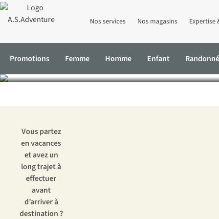
Nos services
Nos magasins
Expertise 
Les mei
Promotions
Femme
Homme
Enfant
Randonn
Accueil
Expertise & Conseils
Les meilleurs podcasts pour s’émer
Vous partez
en vacances
et avez un
long trajet à
effectuer
avant
d’arriver à
destination ?