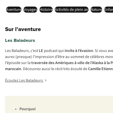
Aventure
Voyages
Histoire
Activités de plein air
Nature
Enfa
Sur l’aventure
Les Baladeurs
Les Baladeurs
, c’est
LE
podcast qui
invite à l’évasion
. Si vous a
aurez (presque) l’impression d’être au sommet de célèbres mont
l’épisode sur la
traversée des Amériques à vélo de l’Alaska à la 
marocain
. Découvrez aussi le récit très écouté de
Camille Etienn
Écoutez Les Baladeurs
•
Pourquoi